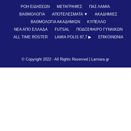
ΡΟΗ ΕΙΔΗΣΕΩΝ
ΜΕΤΑΓΡΑΦΕΣ
ΠΑΣ ΛΑΜΙΑ
ΒΑΘΜΟΛΟΓΙΑ
ΑΠΟΤΕΛΕΣΜΑΤΑ ▼
ΑΚΑΔΗΜΙΕΣ
ΒΑΘΜΟΛΟΓΙΑ ΑΚΑΔΗΜΙΩΝ
ΚΥΠΕΛΛΟ
ΝΕΑ ΑΠΟ ΕΛΛΑΔΑ
FUTSAL
ΠΟΔΟΣΦΑΙΡΟ ΓΥΝΑΙΚΩΝ
ALL TIME ROSTER
LAMIA POLIS 87,7 ▶︎
ΕΠΙΚΟΙΝΩΝΊΑ
© Copyright 2022 - All Rights Reserved |
Lamiara.gr