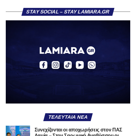
Ιούλιο 2024.
STAY SOCIAL – STAY LAMIARA.GR
Στην πρώτη του σεζόν στην ΑΕΚ, σημείωσε τρία γκολ
και μοίρασε δύο ασίστ σε 12 συμμετοχές με την ΑΕΚ Β.
Την περασμένη αγωνιστική περίοδο αγωνίστηκε ως
δανεικός στον ΠΑΣ Γιάννινα, όπου απέκτησε πολύτιμες
εμπειρίες, καταγράφοντας δύο γκολ και δύο ασίστ σε
20 αγώνες. Σε διεθνές επίπεδο, ο Κοντονίκος φόρεσε τη
φανέλα της Εθνικής Ελλάδας Κ19, μετρώντας 10
συμμετοχές και δύο γκολ.
Καλωσήρθες, Βασίλη».
Ακολουθήστε το
lamiara.gr
στο
Google News
για να
μαθαίνετε πρώτοι τα κυανόλευκα νέα στην Ελλάδα και τον
υπόλοιπο κόσμο. Ακολουθήστε το lamiara.gr στο
Facebook
, στο
Twitter
και στο
Instagram
για να
ΤΕΛΕΥΤΑΊΑ ΝΈΑ
μαθαίνετε σε χρόνο dt όλα τα νέα.
Συνεχίζονται οι αποχωρήσεις στον ΠΑΣ
Λαμία – Στον Σαρωνικό Αναβύσσου οι