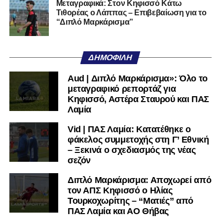
Μεταγραφικά: Στον Κηφισσό Κάτω
Τιθορέας ο Λάππας – Επιβεβαίωση για το
“Διπλό Μαρκάρισμα”
ΔΗΜΟΦΙΛΉ
Aud | Διπλό Μαρκάρισμα»: Όλο το
μεταγραφικό ρεπορτάζ για
Κηφισσό, Αστέρα Σταυρού και ΠΑΣ
Λαμία
Vid | ΠΑΣ Λαμία: Κατατέθηκε ο
φάκελος συμμετοχής στη Γ’ Εθνική
– Ξεκινά ο σχεδιασμός της νέας
σεζόν
Διπλό Μαρκάρισμα: Αποχωρεί από
τον ΑΠΣ Κηφισσό ο Ηλίας
Τουρκοχωρίτης – “Ματιές” από
ΠΑΣ Λαμία και ΑΟ Θήβας