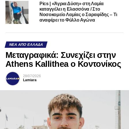
Pics | «Άγρια Δύση» στη Λαμία
καταγγέλει η Ελασσόνα / Στο
Νοσοκομείο Λαμίας ο Σαραφίδης – Τι
αναφέρει το Φύλλο Αγώνα
ΝΈΑ ΑΠΌ ΕΛΛΆΔΑ
Mεταγραφικά: Συνεχίζει στην
Athens Kallithea ο Κοντονίκος
28/07/2026
Lamiara