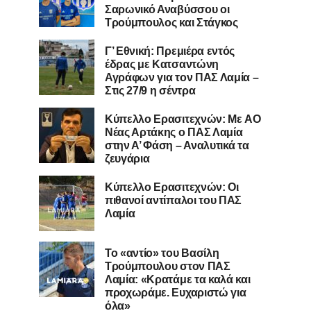
Σαρωνικό Αναβύσσου οι
Τρούμπουλος και Στάγκος
Γ’ Εθνική: Πρεμιέρα εντός
έδρας με Κατσαντώνη
Αγράφων για τον ΠΑΣ Λαμία –
Στις 27/9 η σέντρα
Kύπελλο Ερασιτεχνών: Με AO
Nέας Αρτάκης ο ΠΑΣ Λαμία
στην Α’ Φάση – Αναλυτικά τα
ζευγάρια
Κύπελλο Ερασιτεχνών: Οι
πιθανοί αντίπαλοι του ΠΑΣ
Λαμία
Το «αντίο» του Βασίλη
Τρούμπουλου στον ΠΑΣ
Λαμία: «Κρατάμε τα καλά και
προχωράμε. Ευχαριστώ για
όλα»