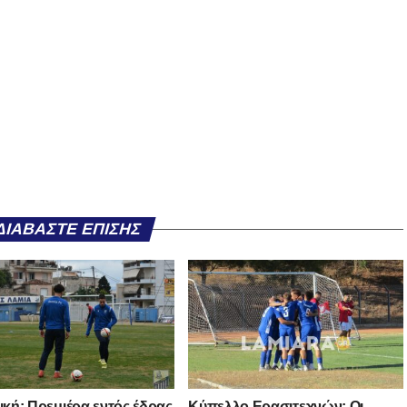
ΔΙΑΒΆΣΤΕ ΕΠΊΣΗΣ
νική: Πρεμιέρα εντός έδρας
Κύπελλο Ερασιτεχνών: Οι