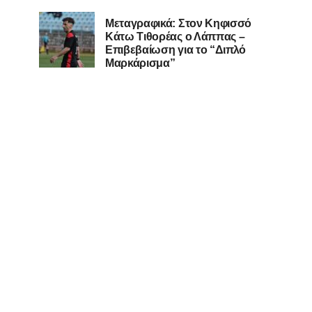
Μεταγραφικά: Στον Κηφισσό
Κάτω Τιθορέας ο Λάππας –
Επιβεβαίωση για το “Διπλό
Μαρκάρισμα”