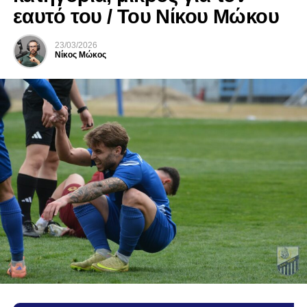
εαυτό του / Του Νίκου Μώκου
23/03/2026
Νίκος Μώκος