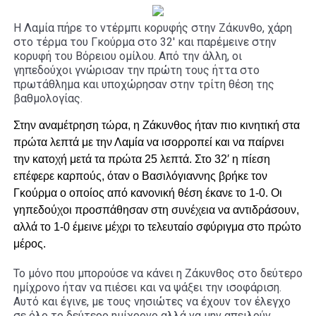
Η Λαμία πήρε το ντέρμπι κορυφής στην Ζάκυνθο, χάρη
στο τέρμα του Γκούρμα στο 32′ και παρέμεινε στην
κορυφή του Βόρειου ομίλου. Από την άλλη, οι
γηπεδούχοι γνώρισαν την πρώτη τους ήττα στο
πρωτάθλημα και υποχώρησαν στην τρίτη θέση της
βαθμολογίας.
Στην αναμέτρηση τώρα, η Ζάκυνθος ήταν πιο κινητική στα
πρώτα λεπτά με την Λαμία να ισορροπεί και να παίρνει
την κατοχή μετά τα πρώτα 25 λεπτά. Στο 32′ η πίεση
επέφερε καρπούς, όταν ο Βασιλόγιαννης βρήκε τον
Γκούρμα ο οποίος από κανονική θέση έκανε το 1-0. Οι
γηπεδούχοι προσπάθησαν στη συνέχεια να αντιδράσουν,
αλλά το 1-0 έμεινε μέχρι το τελευταίο σφύριγμα στο πρώτο
μέρος.
Το μόνο που μπορούσε να κάνει η Ζάκυνθος στο δεύτερο
ημίχρονο ήταν να πιέσει και να ψάξει την ισοφάριση.
Αυτό και έγινε, με τους νησιώτες να έχουν τον έλεγχο
σε όλο το δεύτερο ημίχρονο αλλά να μην απειλούν