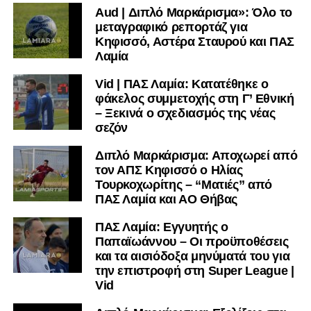
Aud | Διπλό Μαρκάρισμα»: Όλο το
Ακολουθήστε το
lamiara.gr
στο
Google News
για να
μεταγραφικό ρεπορτάζ για
μαθαίνετε πρώτοι τα κυανόλευκα νέα στην Ελλάδα και τον
Κηφισσό, Αστέρα Σταυρού και ΠΑΣ
υπόλοιπο κόσμο. Ακολουθήστε το lamiara.gr στο
Λαμία
Facebook
, στο
Twitter
και στο
Instagram
για να
Vid | ΠΑΣ Λαμία: Κατατέθηκε ο
μαθαίνετε σε χρόνο dt όλα τα νέα.
φάκελος συμμετοχής στη Γ’ Εθνική
– Ξεκινά ο σχεδιασμός της νέας
σεζόν
Διπλό Μαρκάρισμα: Αποχωρεί από
τον ΑΠΣ Κηφισσό ο Ηλίας
Τουρκοχωρίτης – “Ματιές” από
ΠΑΣ Λαμία και ΑΟ Θήβας
ΠΑΣ Λαμία: Εγγυητής ο
Παπαϊωάννου – Οι προϋποθέσεις
και τα αισιόδοξα μηνύματά του για
την επιστροφή στη Super League |
Vid