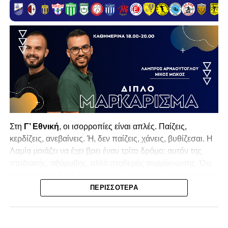
Στη
Γ’ Εθνική
, οι ισορροπίες είναι απλές. Παίζεις,
κερδίζεις, ανεβαίνεις. Ή, δεν παίζεις, χάνεις, βυθίζεσαι. Η
Λαμία
μοιάζει να έχει βρει έναν τρίτο δρόμο: αυτόν της
σταδιακής, αθόρυβης, αλλά σταθερής συρρίκνωσης. Όχι
αγωνιστικής. Αυτή δεν φαίνεται να υπάρχει με τα δεδομένα
της κατηγορίας. Της συρρίκνωσης της ίδιας της
ΠΕΡΙΣΣΌΤΕΡΑ
υπόστασής της.
Γράφει ο Νίκος Μώκος