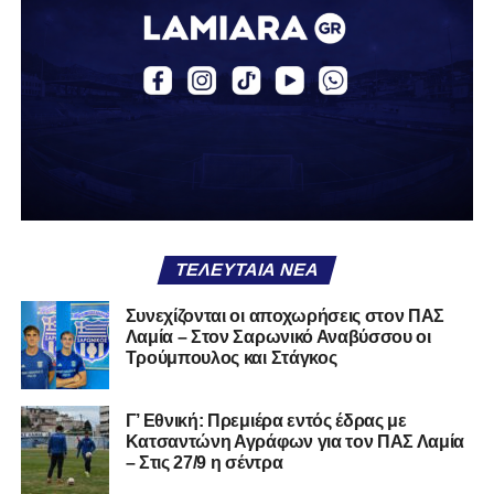
φαίνονται βρίσκεται σήμερα διάτρητη. Σαν ένα σακάκι
καλό που κάποτε φόρεσες σε επίσημες περιστάσεις τώρα
το κρατάς στη ντουλάπα, τσαλακωμένο, χωρίς να ξέρεις
αν πρέπει να το φορέσεις ξανά ή να το χαρίσεις. Η Λαμία
δείχνει να μην ξέρει τι θέλει να είναι. Και αυτό είναι πάντα
χειρότερο από το να ξέρεις ότι είσαι μικρός.
Το πιο ανησυχητικό δεν είναι η κατηγορία, είναι ότι
φίλαθλοι και περίγυρος, αντί για παράγοντες
σταθερότητας, γίνονται πολλαπλασιαστές αμφιβολίας.
ΤΕΛΕΥΤΑΊΑ ΝΈΑ
Ασχολούνται περισσότερο με τις «χάρες» των άλλων
παρά με τις δικές τους αδυναμίες. Σαν να ψάχνεις
Συνεχίζονται οι αποχωρήσεις στον ΠΑΣ
στον διπλανό το γιατί δεν βρέχει, ενώ κρατάς
Λαμία – Στον Σαρωνικό Αναβύσσου οι
ομπρέλα μέσα στο σαλόνι.
Τρούμπουλος και Στάγκος
Μια
ομάδα
με
brand
, με
ιστορική διαδρομή
, με
Γ’ Εθνική: Πρεμιέρα εντός έδρας με
εμπειρία
ανώτερων επιπέδων,
δεν μπορεί να εκπέμπει
Κατσαντώνη Αγράφων για τον ΠΑΣ Λαμία
εικόνα ομάδας-θύματος.
Δεν γίνεται να μιλά για «κέντρα
– Στις 27/9 η σέντρα
αποφάσεων» και «επιρροές» και «αδικίες».
Αυτά είναι