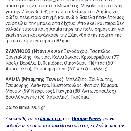
ιδιαίτερα την εστία του Μπλάζιτς. Μεγαλύτερη στιγμή
για την Ζάκυνθο 68′, με τον γκολκίπερ της Λαμίας να
σώζει τελευταία στιγμή και ενώ ο Βαρέλα ήταν έτοιμος
να στείλει την μπάλα στα δίχτυα. Από εκεί και πέρα δεν
άλλαξε τίποτα και η Λαμία πήρε την πολύ σημαντική για
εκείνη νίκη και ανάγκασε την Ζάκυνθο στην πρώτη της
ήττα στο φετινό πρωτάθλημα.
ΖΑΚΥΝΘΟΣ (Ντάνι Ακίνο)
: Ξενοδόχοφ, Τσόπελας,
Ουνγιαλίδης, Φωτιάς, Καλλιβωκάς, Κρισμάρεβιτς (77′
Κρολ), Βαρέλα, Ευθυμιάδης, Οικονόμου, Πέττας (60′
Αποστόλου), Παπαδημητρίου (67′ Χατζησάββας).
ΛΑΜΙΑ (Μπάμπης Τεννές)
: Μπλάζιτς, Ζουλιώτης,
Τσαμούρης, Λεάντρο, Κωστόπουλος, Φατιόν, Καμαρά,
Μουμίν (59′ Νεόφυτος), Γιενγκά (88′ Αντωνόπουλος),
Βασιλόγιαννης (76′ Χαϊκάλης), Γκούρμα.
φώτο:lamia1964.gr
Ακολουθήστε το
lamiara.gr
στο
Google News
για να
μαθαίνετε πρώτοι τα κυανόλευκα νέα στην Ελλάδα και τον