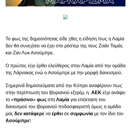
Το φως της δημοσιότητας είδε χθες η είδηση πως η Λαμία
δεν θα συνεχίσει να έχει στο ρόστερ της τους Ζοάν Τομάς
και Ζαν Λυκ Ασούμπρε.
Ο πρώτος είχε έρθει ελεύθερος στην Λαμία από την ομάδα
της Λάρνακας ενώ ο Ασούμπρε με την μορφή δανεισμού.
Σημερινά δημοσιεύματα από την Κύπρο αναφέρουν πως
στην περίπτωση του Ιβοριανού εξτρέμ, η
ΑΕΚ
είχε ανάψει
το «
πράσινο
»
φως
στη
Λαμία
για επέκταση του
δανεισμού του Ιβοριανού ποδοσφαιριστή όμως η ομάδα
μας
δεν κατάφερε
να
έρθει
σε
συμφωνία
με τον ίδιο τον
Ασούμπρε
!