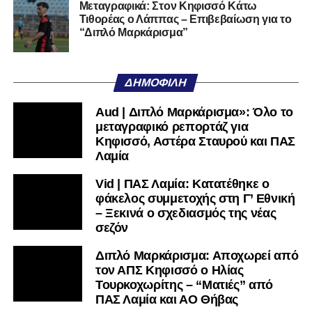
Μεταγραφικά: Στον Κηφισσό Κάτω
Τιθορέας ο Λάππας – Επιβεβαίωση για το
Ακολουθήστε το
lamiara.gr
στο
Google News
για να
“Διπλό Μαρκάρισμα”
μαθαίνετε πρώτοι τα κυανόλευκα νέα στην Ελλάδα και τον
υπόλοιπο κόσμο. Ακολουθήστε το lamiara.gr στο
Facebook
, στο
Twitter
και στο
Instagram
για να
ΔΗΜΟΦΙΛΉ
μαθαίνετε σε χρόνο dt όλα τα νέα.
Aud | Διπλό Μαρκάρισμα»: Όλο το
μεταγραφικό ρεπορτάζ για
Κηφισσό, Αστέρα Σταυρού και ΠΑΣ
Λαμία
Vid | ΠΑΣ Λαμία: Κατατέθηκε ο
φάκελος συμμετοχής στη Γ’ Εθνική
– Ξεκινά ο σχεδιασμός της νέας
σεζόν
Διπλό Μαρκάρισμα: Αποχωρεί από
τον ΑΠΣ Κηφισσό ο Ηλίας
Τουρκοχωρίτης – “Ματιές” από
ΠΑΣ Λαμία και ΑΟ Θήβας