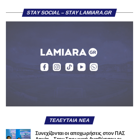
Η ανακοίνωση για τον Βασίλη Τρούμπουλο
STAY SOCIAL – STAY LAMIARA.GR
«Ο Α.Ο. Σαρωνικός Αναβύσσου ανακοινώνει την
απόκτηση του ποδοσφαιριστή Βασίλη Τρούμπουλου.
Ο Βασίλης, ο οποίος είναι 23 χρονών (γεννημένος το
2003), αγωνίζεται ως στόπερ και αμυντικός μέσος και την
περσινή σεζόν πραγματοποίησε γεμάτη χρονιά στη Γ’
Εθνική με τα χρώματα του ΠΑΣ Λαμία.
Στο παρελθόν αγωνίστηκε στην ΑΕΚ Β’, με την οποία
κατέγραψε 10 συμμετοχές στη Super League 2, καθώς
επίσης σε Εθνικό και Ζάκυνθο. Ξεκίνησε την καριέρα του
από τα τμήματα υποδομής του ΠΑΣ Λαμία, φτάνοντας
μέχρι την πρώτη ομάδα, με την οποία πραγματοποίησε
συμμετοχή στη Super League απέναντι στον Παναιτωλικό
στις 26 Σεπτεμβρίου 2021.
ΤΕΛΕΥΤΑΊΑ ΝΈΑ
Καλωσορίζουμε τον Βασίλη στην οικογένεια του
Συνεχίζονται οι αποχωρήσεις στον ΠΑΣ