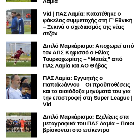
Λαμία
Facebook
, στο
Twitter
και στο
Instagram
για να
Vid | ΠΑΣ Λαμία: Κατατέθηκε ο
μαθαίνετε σε χρόνο dt όλα τα νέα.
φάκελος συμμετοχής στη Γ’ Εθνική
– Ξεκινά ο σχεδιασμός της νέας
σεζόν
Διπλό Μαρκάρισμα: Αποχωρεί από
τον ΑΠΣ Κηφισσό ο Ηλίας
Τουρκοχωρίτης – “Ματιές” από
ΠΑΣ Λαμία και ΑΟ Θήβας
ΠΑΣ Λαμία: Εγγυητής ο
Παπαϊωάννου – Οι προϋποθέσεις
και τα αισιόδοξα μηνύματά του για
την επιστροφή στη Super League |
Vid
Διπλό Μαρκάρισμα: Εξελίξεις στα
μεταγραφικά του ΠΑΣ Λαμία – Ποιοι
βρίσκονται στο επίκεντρο