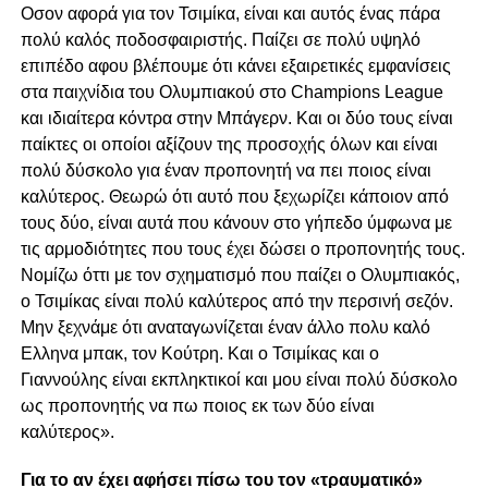
Οσον αφορά για τον Τσιμίκα, είναι και αυτός ένας πάρα
πολύ καλός ποδοσφαιριστής. Παίζει σε πολύ υψηλό
επιπέδο αφου βλέπουμε ότι κάνει εξαιρετικές εμφανίσεις
στα παιχνίδια του Ολυμπιακού στο Champions League
και ιδιαίτερα κόντρα στην Μπάγερν. Και οι δύο τους είναι
παίκτες οι οποίοι αξίζουν της προσοχής όλων και είναι
πολύ δύσκολο για έναν προπονητή να πει ποιος είναι
καλύτερος. Θεωρώ ότι αυτό που ξεχωρίζει κάποιον από
τους δύο, είναι αυτά που κάνουν στο γήπεδο ύμφωνα με
τις αρμοδιότητες που τους έχει δώσει ο προπονητής τους.
Νομίζω όττι με τον σχηματισμό που παίζει ο Ολυμπιακός,
ο Τσιμίκας είναι πολύ καλύτερος από την περσινή σεζόν.
Μην ξεχνάμε ότι αναταγωνίζεται έναν άλλο πολυ καλό
Ελληνα μπακ, τον Κούτρη. Και ο Τσιμίκας και ο
Γιαννούλης είναι εκπληκτικοί και μου είναι πολύ δύσκολο
ως προπονητής να πω ποιος εκ των δύο είναι
καλύτερος».
Για το αν έχει αφήσει πίσω του τον «τραυματικό»