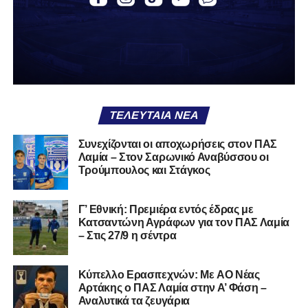
αν πρέπει να το φορέσεις ξανά ή να το χαρίσεις. Η Λαμία
δείχνει να μην ξέρει τι θέλει να είναι. Και αυτό είναι πάντα
χειρότερο από το να ξέρεις ότι είσαι μικρός.
Το πιο ανησυχητικό δεν είναι η κατηγορία, είναι ότι
φίλαθλοι και περίγυρος, αντί για παράγοντες
σταθερότητας, γίνονται πολλαπλασιαστές αμφιβολίας.
ΤΕΛΕΥΤΑΊΑ ΝΈΑ
Ασχολούνται περισσότερο με τις «χάρες» των άλλων
παρά με τις δικές τους αδυναμίες. Σαν να ψάχνεις
Συνεχίζονται οι αποχωρήσεις στον ΠΑΣ
στον διπλανό το γιατί δεν βρέχει, ενώ κρατάς
Λαμία – Στον Σαρωνικό Αναβύσσου οι
ομπρέλα μέσα στο σαλόνι.
Τρούμπουλος και Στάγκος
Μια
ομάδα
με
brand
, με
ιστορική διαδρομή
, με
Γ’ Εθνική: Πρεμιέρα εντός έδρας με
εμπειρία
ανώτερων επιπέδων,
δεν μπορεί να εκπέμπει
Κατσαντώνη Αγράφων για τον ΠΑΣ Λαμία
εικόνα ομάδας-θύματος.
Δεν γίνεται να μιλά για «κέντρα
– Στις 27/9 η σέντρα
αποφάσεων» και «επιρροές» και «αδικίες».
Αυτά είναι
ομολογίες μειονεξίας. Και οι μεγάλες ομάδες δεν
Kύπελλο Ερασιτεχνών: Με AO Nέας
ομολογούν μειονεξία. Τη διορθώνουν.
Βέβαια αυτό
Αρτάκης ο ΠΑΣ Λαμία στην Α’ Φάση –
απαιτεί και ισχυρό διοικητικό αποτύπωμα. Κάτι που σε
Αναλυτικά τα ζευγάρια