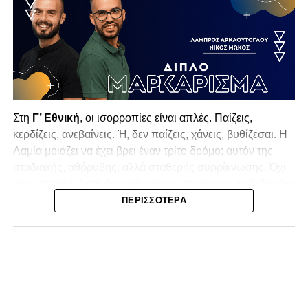
Στη
Γ’ Εθνική
, οι ισορροπίες είναι απλές. Παίζεις,
κερδίζεις, ανεβαίνεις. Ή, δεν παίζεις, χάνεις, βυθίζεσαι. Η
Λαμία
μοιάζει να έχει βρει έναν τρίτο δρόμο: αυτόν της
σταδιακής, αθόρυβης, αλλά σταθερής συρρίκνωσης. Όχι
αγωνιστικής. Αυτή δεν φαίνεται να υπάρχει με τα δεδομένα
της κατηγορίας. Της συρρίκνωσης της ίδιας της
ΠΕΡΙΣΣΌΤΕΡΑ
υπόστασής της.
Γράφει ο Νίκος Μώκος
Για μια ομάδα που πέρασε μια σχεδόν δεκαετία στα
σαλόνια της
Super League 1
, που έφτιαξε όνομα και