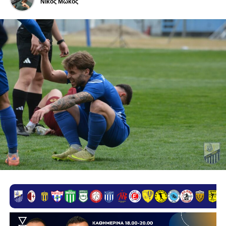
Νίκος Μώκος