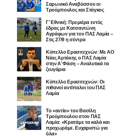
Σαρωνικό Αναβύσσου οι
Τρούμπουλος και Στάγκος
Γ’ Εθνική: Πρεμιέρα εντός
έδρας με Κατσαντώνη
Αγράφων για τον ΠΑΣ Λαμία –
Στις 27/9 η σέντρα
Kύπελλο Ερασιτεχνών: Με AO
Nέας Αρτάκης ο ΠΑΣ Λαμία
στην Α’ Φάση – Αναλυτικά τα
ζευγάρια
Κύπελλο Ερασιτεχνών: Οι
πιθανοί αντίπαλοι του ΠΑΣ
Λαμία
Το «αντίο» του Βασίλη
Τρούμπουλου στον ΠΑΣ
Λαμία: «Κρατάμε τα καλά και
προχωράμε. Ευχαριστώ για
όλα»