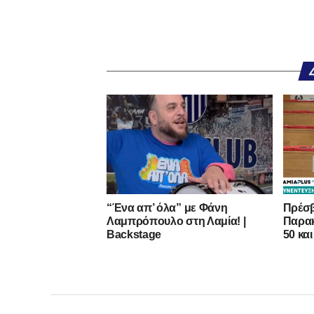
“Ένα απ’ όλα” με Φάνη
Πρέσβ
Λαμπρόπουλο στη Λαμία! |
Παρακ
Backstage
50 και