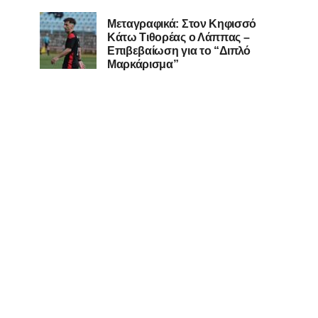
Μεταγραφικά: Στον Κηφισσό
Κάτω Τιθορέας ο Λάππας –
Επιβεβαίωση για το “Διπλό
Μαρκάρισμα”