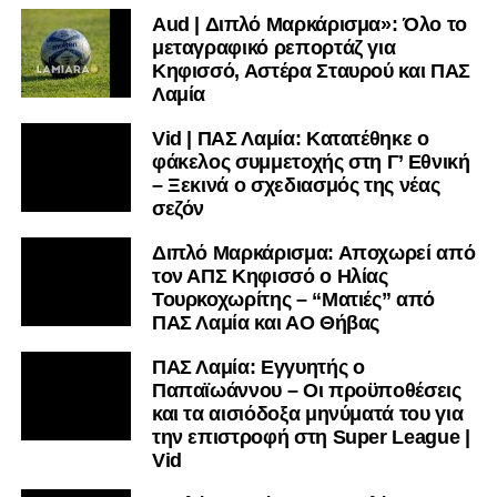
Aud | Διπλό Μαρκάρισμα»: Όλο το
μεταγραφικό ρεπορτάζ για
Κηφισσό, Αστέρα Σταυρού και ΠΑΣ
Λαμία
Vid | ΠΑΣ Λαμία: Κατατέθηκε ο
φάκελος συμμετοχής στη Γ’ Εθνική
– Ξεκινά ο σχεδιασμός της νέας
σεζόν
Διπλό Μαρκάρισμα: Αποχωρεί από
τον ΑΠΣ Κηφισσό ο Ηλίας
Τουρκοχωρίτης – “Ματιές” από
ΠΑΣ Λαμία και ΑΟ Θήβας
ΠΑΣ Λαμία: Εγγυητής ο
Παπαϊωάννου – Οι προϋποθέσεις
και τα αισιόδοξα μηνύματά του για
την επιστροφή στη Super League |
Vid