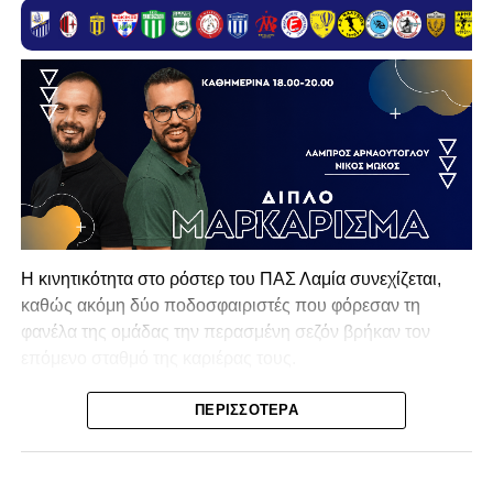
Η κινητικότητα στο ρόστερ του ΠΑΣ Λαμία συνεχίζεται,
καθώς ακόμη δύο ποδοσφαιριστές που φόρεσαν τη
φανέλα της ομάδας την περασμένη σεζόν βρήκαν τον
επόμενο σταθμό της καριέρας τους.
Ο λόγος για τον Βασίλη Τρούμπουλο και τον Χρυσόστομο
ΠΕΡΙΣΣΌΤΕΡΑ
Στάγκο, οι οποίοι θα συνεχίσουν μαζί την ποδοσφαιρική
τους πορεία στον Σαρωνικό Αναβύσσου, με τον σύλλογο
να ανακοινώνει επίσημα την απόκτησή τους.