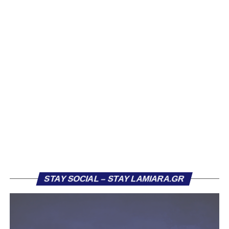
Ιδιαίτερο ενδιαφέρον παρουσιάζει η περίπτωση του
Βασίλη Τρούμπουλου, ο οποίος βρέθηκε στο στόχαστρο
αρκετών ομάδων το φετινό καλοκαίρι. Ανάμεσα στους
συλλόγους που ενδιαφέρθηκαν έντονα για την απόκτησή
του ήταν η Κόρινθος και ο Ιωνικός, με την ομάδα της
Κορίνθου να εμφανίζεται για μεγάλο χρονικό διάστημα ως
το φαβορί για την υπογραφή του. Ωστόσο, η εξέλιξη ήταν
διαφορετική, καθώς ο 23χρονος αμυντικός επέλεξε τελικά
τον Σαρωνικό Αναβύσσου, όπου θα συναντήσει ξανά τον
πρώην συμπαίκτη του στον ΠΑΣ Λαμία, Χρυσόστομο
Στάγκο.
Η ανακοίνωση για τον Βασίλη Τρούμπουλο
STAY SOCIAL – STAY LAMIARA.GR
«Ο Α.Ο. Σαρωνικός Αναβύσσου ανακοινώνει την
απόκτηση του ποδοσφαιριστή Βασίλη Τρούμπουλου.
Ο Βασίλης, ο οποίος είναι 23 χρονών (γεννημένος το