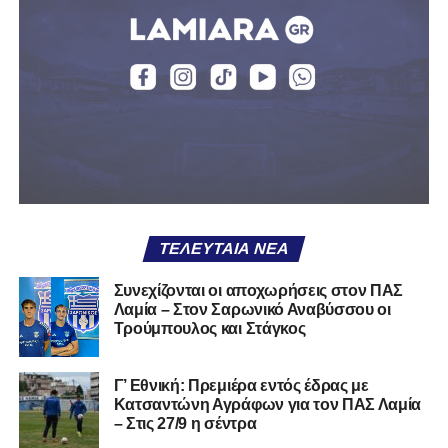
2003), αγωνίζεται ως στόπερ και αμυντικός μέσος και την
περσινή σεζόν πραγματοποίησε γεμάτη χρονιά στη Γ’
Εθνική με τα χρώματα του ΠΑΣ Λαμία.
Στο παρελθόν αγωνίστηκε στην ΑΕΚ Β’, με την οποία
κατέγραψε 10 συμμετοχές στη Super League 2, καθώς
επίσης σε Εθνικό και Ζάκυνθο. Ξεκίνησε την καριέρα του
από τα τμήματα υποδομής του ΠΑΣ Λαμία, φτάνοντας
μέχρι την πρώτη ομάδα, με την οποία πραγματοποίησε
συμμετοχή στη Super League απέναντι στον Παναιτωλικό
στις 26 Σεπτεμβρίου 2021.
ΤΕΛΕΥΤΑΊΑ ΝΈΑ
Καλωσορίζουμε τον Βασίλη στην οικογένεια του
Συνεχίζονται οι αποχωρήσεις στον ΠΑΣ
Λαμία – Στον Σαρωνικό Αναβύσσου οι
Σαρωνικού και του ευχόμαστε υγεία και πολλές
Τρούμπουλος και Στάγκος
επιτυχίες.»
Γ’ Εθνική: Πρεμιέρα εντός έδρας με
Κατσαντώνη Αγράφων για τον ΠΑΣ Λαμία
– Στις 27/9 η σέντρα
Η ανακοίνωση για τον Χρυσόστομο Στάγκο