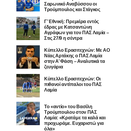
Σαρωνικό Αναβύσσου οι
Τρούμπουλος και Στάγκος
Γ’ Εθνική: Πρεμιέρα εντός
έδρας με Κατσαντώνη
Αγράφων για τον ΠΑΣ Λαμία –
Στις 27/9 η σέντρα
Kύπελλο Ερασιτεχνών: Με AO
Nέας Αρτάκης ο ΠΑΣ Λαμία
στην Α’ Φάση – Αναλυτικά τα
ζευγάρια
Κύπελλο Ερασιτεχνών: Οι
πιθανοί αντίπαλοι του ΠΑΣ
Λαμία
Το «αντίο» του Βασίλη
Τρούμπουλου στον ΠΑΣ
Λαμία: «Κρατάμε τα καλά και
προχωράμε. Ευχαριστώ για
όλα»