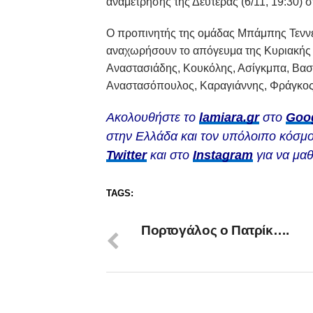
αναμέτρησης της Δευτέρας (6/11, 19:30) σ
Ο προπινητής της ομάδας Μπάμπης Τεννέ
αναχωρήσουν το απόγευμα της Κυριακής α
Αναστασιάδης, Κουκόλης, Ασίγκμπα, Βασ
Αναστασόπουλος, Καραγιάννης, Φράγκος,
Ακολουθήστε το
lamiara.gr
στο
Goo
στην Ελλάδα και τον υπόλοιπο κόσμο
Twitter
και στο
Instagram
για να μαθ
TAGS:
Πορτογάλος ο Πατρίκ….