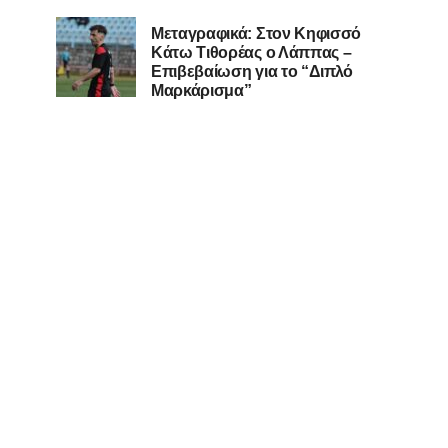
Μεταγραφικά: Στον Κηφισσό
Κάτω Τιθορέας ο Λάππας –
Επιβεβαίωση για το “Διπλό
Μαρκάρισμα”