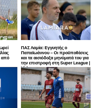
ωρεί
ΠΑΣ Λαμία: Εγγυητής ο
λίας
Παπαϊωάννου – Οι προϋποθέσεις
” από
και τα αισιόδοξα μηνύματά του για
την επιστροφή στη Super League |
Vid