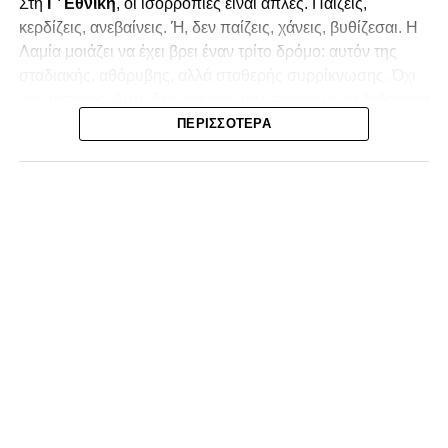
Στη
Γ’ Εθνική
, οι ισορροπίες είναι απλές. Παίζεις,
κερδίζεις, ανεβαίνεις. Ή, δεν παίζεις, χάνεις, βυθίζεσαι. Η
Λαμία
μοιάζει να έχει βρει έναν τρίτο δρόμο: αυτόν της
σταδιακής, αθόρυβης, αλλά σταθερής συρρίκνωσης. Όχι
αγωνιστικής. Αυτή δεν φαίνεται να υπάρχει με τα δεδομένα
της κατηγορίας. Της συρρίκνωσης της ίδιας της
ΠΕΡΙΣΣΌΤΕΡΑ
υπόστασής της.
Γράφει ο Νίκος Μώκος
Για μια ομάδα που πέρασε μια σχεδόν δεκαετία στα
σαλόνια της
Super League 1
, που έφτιαξε όνομα και
αναγνωρισιμότητα, δεν μπορεί η κουβέντα της πόλης να
είναι «μας αδικούν», «μας πολεμούν», «μας έχουν βάλει
στο μάτι».
Αυτά είναι πολυτέλειες των μικρών
.
Όχι των
ομάδων που ζητούν να παραμείνουν μεγάλες, έστω
και μέσα σε μια μικρή κατηγορία.
Η Λαμία, αντί να λειτουργεί ως το κεντρικό σημείο
αναφοράς του ποδοσφαιρικού χάρτη στον
Νομός