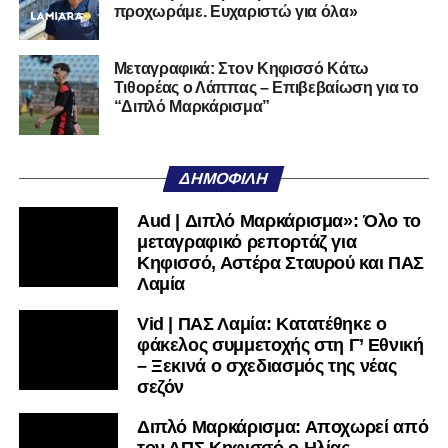
προχωράμε. Ευχαριστώ για όλα»
Αυτοπεποίθηση.
Αν η Λαμία συνεχίσει να μικραίνει τον εαυτό της, δεν θα
Μεταγραφικά: Στον Κηφισσό Κάτω
Τιθορέας ο Λάππας – Επιβεβαίωση για το
χρειαστεί κανείς άλλος να το κάνει.
“Διπλό Μαρκάρισμα”
Όταν αποφασίσει να συνειδητοποιήσει ότι είναι
μεγάλη, τότε η Γ’ Εθνική θα μοιάζει από μόνη της
ΔΗΜΟΦΙΛΉ
πολύ μικρή.
Aud | Διπλό Μαρκάρισμα»: Όλο το
Ακολουθήστε το
lamiara.gr
στο
Google News
για να
μεταγραφικό ρεπορτάζ για
μαθαίνετε πρώτοι τα κυανόλευκα νέα στην Ελλάδα και τον
Κηφισσό, Αστέρα Σταυρού και ΠΑΣ
υπόλοιπο κόσμο. Ακολουθήστε το lamiara.gr στο
Λαμία
Facebook
, στο
Twitter
και στο
Instagram
για να
Vid | ΠΑΣ Λαμία: Κατατέθηκε ο
μαθαίνετε σε χρόνο dt όλα τα νέα.
φάκελος συμμετοχής στη Γ’ Εθνική
– Ξεκινά ο σχεδιασμός της νέας
σεζόν
Διπλό Μαρκάρισμα: Αποχωρεί από
τον ΑΠΣ Κηφισσό ο Ηλίας