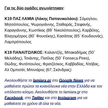
Για τις δύο ομάδες αγωνίστηκαν
:
Κ19 ΠΑΣ ΛΑΜΙΑ (Λάκης Παπανικολάου):
Σόμογλου,
Μητσόπουλος, Ψωρογιάννης, Σταθαράς, Στεφανής,
Καραγιάννης, Κωστίκας (89΄ Νικολόπουλος), Καρβέλης,
Βλαχομήτρος (80΄ Φουσέκης), Κασάπας (65΄ Κουδουνάς),
Λαμπρόπουλος
Κ19 ΠΑΝΑΙΤΩΛΙΚΟΣ:
Καλαντζής, Μπακαδήμας (50΄
Μελιάδης), Τσιάντης, Πατίλας (50΄ Fonseca Pires),
Θώδης, Φυτόπουλος, Φρατζέσκος, Καββαδίας, Ντόβας,
Αλ Ομπισάτ, Μπινιάρος (67; Σκόνδρας)
Ακολουθήστε το
lamiara.gr
στο
Google News
για να
μαθαίνετε πρώτοι τα κυανόλευκα νέα στην Ελλάδα και τον
υπόλοιπο κόσμο. Ακολουθήστε το lamiara.gr στο
Facebook
, στο
Twitter
και στο
Instagram
για να
μαθαίνετε σε χρόνο dt όλα τα νέα.