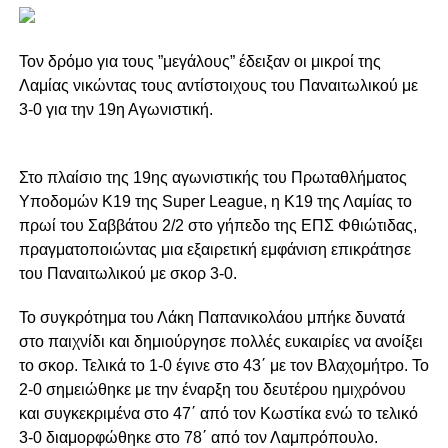
Τον δρόμο για τους ”μεγάλους” έδειξαν οι μικροί της
Λαμίας νικώντας τους αντίστοιχους του Παναιτωλικού με
3-0 για την 19η Αγωνιστική.
Στο πλαίσιο της 19ης αγωνιστικής του Πρωταθλήματος
Υποδομών K19 της Super League, η Κ19 της Λαμίας το
πρωί του Σαββάτου 2/2 στο γήπεδο της ΕΠΣ Φθιώτιδας,
πραγματοποιώντας μια εξαιρετική εμφάνιση επικράτησε
του Παναιτωλικού με σκορ 3-0.
Το συγκρότημα του Λάκη Παπανικολάου μπήκε δυνατά
στο παιχνίδι και δημιούργησε πολλές ευκαιρίες να ανοίξει
το σκορ. Τελικά το 1-0 έγινε στο 43΄ με τον Βλαχομήτρο. Το
2-0 σημειώθηκε με την έναρξη του δευτέρου ημιχρόνου
και συγκεκριμένα στο 47΄ από τον Κωστίκα ενώ το τελικό
3-0 διαμορφώθηκε στο 78΄ από τον Λαμπρόπουλο.