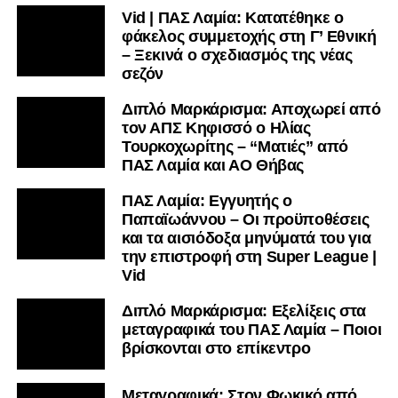
Vid | ΠΑΣ Λαμία: Κατατέθηκε ο
μαθαίνετε σε χρόνο dt όλα τα νέα.
φάκελος συμμετοχής στη Γ’ Εθνική
– Ξεκινά ο σχεδιασμός της νέας
σεζόν
Διπλό Μαρκάρισμα: Αποχωρεί από
τον ΑΠΣ Κηφισσό ο Ηλίας
Τουρκοχωρίτης – “Ματιές” από
ΠΑΣ Λαμία και ΑΟ Θήβας
ΠΑΣ Λαμία: Εγγυητής ο
Παπαϊωάννου – Οι προϋποθέσεις
και τα αισιόδοξα μηνύματά του για
την επιστροφή στη Super League |
Vid
Διπλό Μαρκάρισμα: Εξελίξεις στα
μεταγραφικά του ΠΑΣ Λαμία – Ποιοι
βρίσκονται στο επίκεντρο
Μεταγραφικά: Στον Φωκικό από