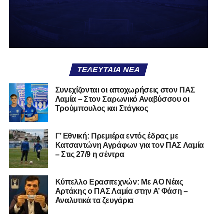
δείχνει να μην ξέρει τι θέλει να είναι. Και αυτό είναι πάντα
χειρότερο από το να ξέρεις ότι είσαι μικρός.
Το πιο ανησυχητικό δεν είναι η κατηγορία, είναι ότι
φίλαθλοι και περίγυρος, αντί για παράγοντες
σταθερότητας, γίνονται πολλαπλασιαστές αμφιβολίας.
ΤΕΛΕΥΤΑΊΑ ΝΈΑ
Ασχολούνται περισσότερο με τις «χάρες» των άλλων
παρά με τις δικές τους αδυναμίες. Σαν να ψάχνεις
Συνεχίζονται οι αποχωρήσεις στον ΠΑΣ
στον διπλανό το γιατί δεν βρέχει, ενώ κρατάς
Λαμία – Στον Σαρωνικό Αναβύσσου οι
ομπρέλα μέσα στο σαλόνι.
Τρούμπουλος και Στάγκος
Μια
ομάδα
με
brand
, με
ιστορική διαδρομή
, με
Γ’ Εθνική: Πρεμιέρα εντός έδρας με
εμπειρία
ανώτερων επιπέδων,
δεν μπορεί να εκπέμπει
Κατσαντώνη Αγράφων για τον ΠΑΣ Λαμία
εικόνα ομάδας-θύματος.
Δεν γίνεται να μιλά για «κέντρα
– Στις 27/9 η σέντρα
αποφάσεων» και «επιρροές» και «αδικίες».
Αυτά είναι
ομολογίες μειονεξίας. Και οι μεγάλες ομάδες δεν
Kύπελλο Ερασιτεχνών: Με AO Nέας
ομολογούν μειονεξία. Τη διορθώνουν.
Βέβαια αυτό
Αρτάκης ο ΠΑΣ Λαμία στην Α’ Φάση –
απαιτεί και ισχυρό διοικητικό αποτύπωμα. Κάτι που σε
Αναλυτικά τα ζευγάρια
αυτή την έκδοση του ΠΑΣ Λαμία, με όσα προηγήθηκαν το