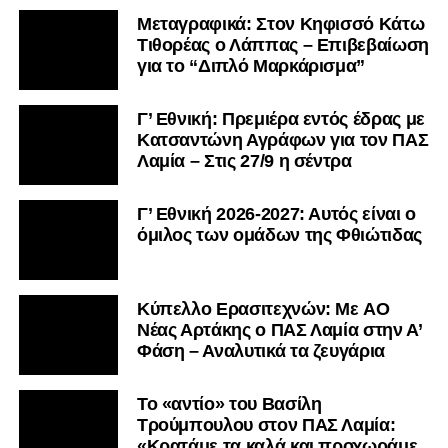
Μεταγραφικά: Στον Κηφισσό Κάτω
Τιθορέας ο Λάππας – Επιβεβαίωση
για το “Διπλό Μαρκάρισμα”
Γ’ Εθνική: Πρεμιέρα εντός έδρας με
Κατσαντώνη Αγράφων για τον ΠΑΣ
Λαμία – Στις 27/9 η σέντρα
Γ’ Εθνική 2026-2027: Αυτός είναι ο
όμιλος των ομάδων της Φθιώτιδας
Kύπελλο Ερασιτεχνών: Με AO
Nέας Αρτάκης ο ΠΑΣ Λαμία στην Α’
Φάση – Αναλυτικά τα ζευγάρια
Το «αντίο» του Βασίλη
Τρούμπουλου στον ΠΑΣ Λαμία:
«Κρατάμε τα καλά και προχωράμε.