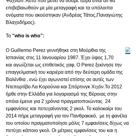
Ψαχνών. Αυτό που μένει να δούμε τώρα είναι αν θα
επιβεβαιωθούν με μία μεταγραφή και τα υπόλοιπα
ονόματα που ακούστηκαν (Ανδρέας Τάτος,Παναγιώτης
Βλαχοδήμος).
Το
“who is who”:
Ο Guillermo Perez γεννήθηκε στη Μούρθια της
Ισπανίας στις 11 Ιανουαρίου 1987. Έχει ύψος 1,70
και αγωίζεται ως επιθετικός χαφ. Ο Perez ξεκίνησε την
επαγγελματική του καριέρα από την δεύτερη ομάδα της
Βαλένθια , ενώ έχει αγωνιστεί επίσης σε αυτές των
Ντεπορτίβο Λα Κορούνια και Σπόρτινγκ Χιχόν.Το 2012
ήρθε στην Ελλάδα για λογαριασμό της Βέροιας στην
οπόια έμεινε για 2 χρόνια πραγματοποιώντας 24
εμφανίσεις και πετυχαίνοντας 2 γκολ. Το καλοκαίρι του
2014 πήρε μεταγραφή για τον Πανθρακικό, με τη φανέλα
του οποίου πραγματοποίησε μόλις 7 εμφανίσεις δίχως να
πετύχει κάποιο γκολ. Οι μέτριες εμφανίσεις του και η