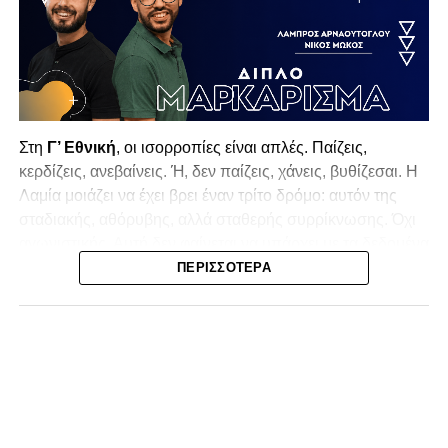
Στη
Γ’ Εθνική
, οι ισορροπίες είναι απλές. Παίζεις,
κερδίζεις, ανεβαίνεις. Ή, δεν παίζεις, χάνεις, βυθίζεσαι. Η
Λαμία
μοιάζει να έχει βρει έναν τρίτο δρόμο: αυτόν της
σταδιακής, αθόρυβης, αλλά σταθερής συρρίκνωσης. Όχι
αγωνιστικής. Αυτή δεν φαίνεται να υπάρχει με τα δεδομένα
της κατηγορίας. Της συρρίκνωσης της ίδιας της
ΠΕΡΙΣΣΌΤΕΡΑ
υπόστασής της.
Γράφει ο Νίκος Μώκος
Για μια ομάδα που πέρασε μια σχεδόν δεκαετία στα
σαλόνια της
Super League 1
, που έφτιαξε όνομα και
αναγνωρισιμότητα, δεν μπορεί η κουβέντα της πόλης να