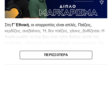
Στη
Γ’ Εθνική
, οι ισορροπίες είναι απλές. Παίζεις,
κερδίζεις, ανεβαίνεις. Ή, δεν παίζεις, χάνεις, βυθίζεσαι. Η
Λαμία
μοιάζει να έχει βρει έναν τρίτο δρόμο: αυτόν της
σταδιακής, αθόρυβης, αλλά σταθερής συρρίκνωσης. Όχι
αγωνιστικής. Αυτή δεν φαίνεται να υπάρχει με τα δεδομένα
της κατηγορίας. Της συρρίκνωσης της ίδιας της
ΠΕΡΙΣΣΌΤΕΡΑ
υπόστασής της.
Γράφει ο Νίκος Μώκος
Για μια ομάδα που πέρασε μια σχεδόν δεκαετία στα
σαλόνια της
Super League 1
, που έφτιαξε όνομα και
αναγνωρισιμότητα, δεν μπορεί η κουβέντα της πόλης να
είναι «μας αδικούν», «μας πολεμούν», «μας έχουν βάλει
στο μάτι».
Αυτά είναι πολυτέλειες των μικρών
.
Όχι των