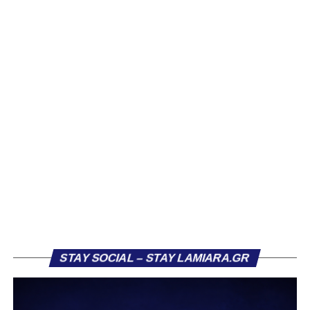
να ανακοινώνει επίσημα την απόκτησή τους.
Ιδιαίτερο ενδιαφέρον παρουσιάζει η περίπτωση του
Βασίλη Τρούμπουλου, ο οποίος βρέθηκε στο στόχαστρο
αρκετών ομάδων το φετινό καλοκαίρι. Ανάμεσα στους
συλλόγους που ενδιαφέρθηκαν έντονα για την απόκτησή
του ήταν η Κόρινθος και ο Ιωνικός, με την ομάδα της
Κορίνθου να εμφανίζεται για μεγάλο χρονικό διάστημα ως
το φαβορί για την υπογραφή του. Ωστόσο, η εξέλιξη ήταν
διαφορετική, καθώς ο 23χρονος αμυντικός επέλεξε τελικά
τον Σαρωνικό Αναβύσσου, όπου θα συναντήσει ξανά τον
πρώην συμπαίκτη του στον ΠΑΣ Λαμία, Χρυσόστομο
Στάγκο.
Η ανακοίνωση για τον Βασίλη Τρούμπουλο
STAY SOCIAL – STAY LAMIARA.GR
«Ο Α.Ο. Σαρωνικός Αναβύσσου ανακοινώνει την
απόκτηση του ποδοσφαιριστή Βασίλη Τρούμπουλου.