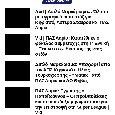
ΔΗΜΟΦΙΛΉ
μαθαίνετε σε χρόνο dt όλα τα νέα.
Aud | Διπλό Μαρκάρισμα»: Όλο το
μεταγραφικό ρεπορτάζ για
Κηφισσό, Αστέρα Σταυρού και ΠΑΣ
Λαμία
Vid | ΠΑΣ Λαμία: Κατατέθηκε ο
φάκελος συμμετοχής στη Γ’ Εθνική
– Ξεκινά ο σχεδιασμός της νέας
σεζόν
Διπλό Μαρκάρισμα: Αποχωρεί από
τον ΑΠΣ Κηφισσό ο Ηλίας
Τουρκοχωρίτης – “Ματιές” από
ΠΑΣ Λαμία και ΑΟ Θήβας
ΠΑΣ Λαμία: Εγγυητής ο
Παπαϊωάννου – Οι προϋποθέσεις
και τα αισιόδοξα μηνύματά του για
την επιστροφή στη Super League |
Vid