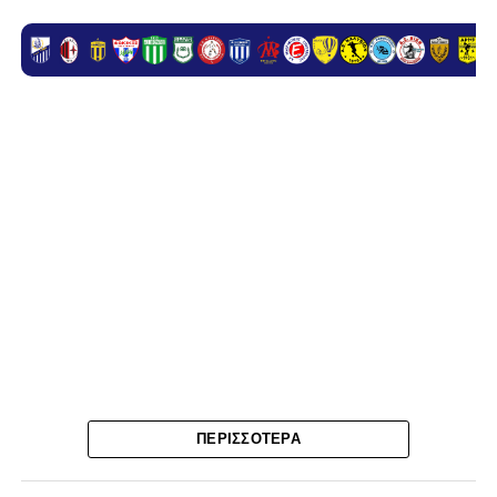
Η κινητικότητα στο ρόστερ του ΠΑΣ Λαμία συνεχίζεται,
καθώς ακόμη δύο ποδοσφαιριστές που φόρεσαν τη
φανέλα της ομάδας την περασμένη σεζόν βρήκαν τον
επόμενο σταθμό της καριέρας τους.
Ο λόγος για τον Βασίλη Τρούμπουλο και τον Χρυσόστομο
ΠΕΡΙΣΣΌΤΕΡΑ
Στάγκο, οι οποίοι θα συνεχίσουν μαζί την ποδοσφαιρική
τους πορεία στον Σαρωνικό Αναβύσσου, με τον σύλλογο