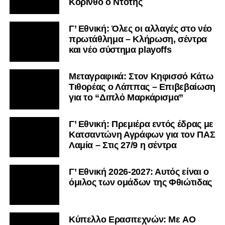
Κόρινθο ο Ντότης
Γ’ Εθνική: Όλες οι αλλαγές στο νέο
πρωτάθλημα – Κλήρωση, σέντρα
και νέο σύστημα playoffs
Μεταγραφικά: Στον Κηφισσό Κάτω
Τιθορέας ο Λάππας – Επιβεβαίωση
για το “Διπλό Μαρκάρισμα”
Γ’ Εθνική: Πρεμιέρα εντός έδρας με
Κατσαντώνη Αγράφων για τον ΠΑΣ
Λαμία – Στις 27/9 η σέντρα
Γ’ Εθνική 2026-2027: Αυτός είναι ο
όμιλος των ομάδων της Φθιώτιδας
Kύπελλο Ερασιτεχνών: Με AO