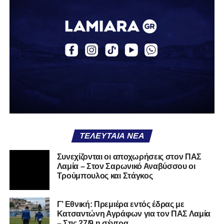
Ο Βασίλης, ο οποίος είναι 23 χρονών (γεννημένος το
2003), αγωνίζεται ως στόπερ και αμυντικός μέσος και την
περσινή σεζόν πραγματοποίησε γεμάτη χρονιά στη Γ’
Εθνική με τα χρώματα του ΠΑΣ Λαμία.
Στο παρελθόν αγωνίστηκε στην ΑΕΚ Β’, με την οποία
κατέγραψε 10 συμμετοχές στη Super League 2, καθώς
επίσης σε Εθνικό και Ζάκυνθο. Ξεκίνησε την καριέρα του
από τα τμήματα υποδομής του ΠΑΣ Λαμία, φτάνοντας
μέχρι την πρώτη ομάδα, με την οποία πραγματοποίησε
συμμετοχή στη Super League απέναντι στον Παναιτωλικό
στις 26 Σεπτεμβρίου 2021.
ΤΕΛΕΥΤΑΊΑ ΝΈΑ
Καλωσορίζουμε τον Βασίλη στην οικογένεια του
Συνεχίζονται οι αποχωρήσεις στον ΠΑΣ
Λαμία – Στον Σαρωνικό Αναβύσσου οι
Σαρωνικού και του ευχόμαστε υγεία και πολλές
Τρούμπουλος και Στάγκος
επιτυχίες.»
Γ’ Εθνική: Πρεμιέρα εντός έδρας με
Κατσαντώνη Αγράφων για τον ΠΑΣ Λαμία
– Στις 27/9 η σέντρα