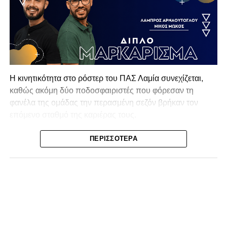
Η κινητικότητα στο ρόστερ του ΠΑΣ Λαμία συνεχίζεται,
καθώς ακόμη δύο ποδοσφαιριστές που φόρεσαν τη
φανέλα της ομάδας την περασμένη σεζόν βρήκαν τον
επόμενο σταθμό της καριέρας τους.
Ο λόγος για τον Βασίλη Τρούμπουλο και τον Χρυσόστομο
ΠΕΡΙΣΣΌΤΕΡΑ
Στάγκο, οι οποίοι θα συνεχίσουν μαζί την ποδοσφαιρική
τους πορεία στον Σαρωνικό Αναβύσσου, με τον σύλλογο
να ανακοινώνει επίσημα την απόκτησή τους.
Ιδιαίτερο ενδιαφέρον παρουσιάζει η περίπτωση του
Βασίλη Τρούμπουλου, ο οποίος βρέθηκε στο στόχαστρο
αρκετών ομάδων το φετινό καλοκαίρι. Ανάμεσα στους