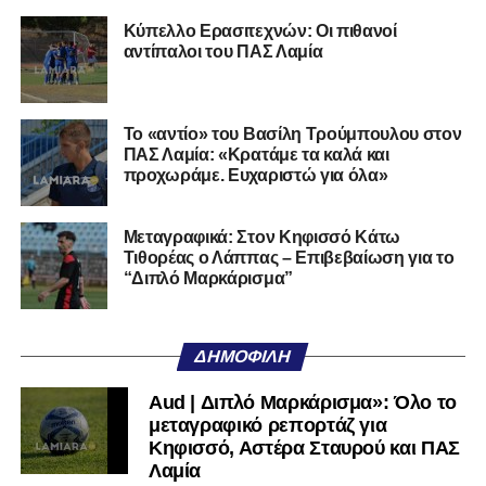
27/06/2002) προέρχεται επίσης από μία γεμάτη χρονιά
Κύπελλο Ερασιτεχνών: Οι πιθανοί
στη Γ’ Εθνική με τον ΠΑΣ Λαμία. Στο παρελθόν
αντίπαλοι του ΠΑΣ Λαμία
αγωνίστηκε στον Λεβαδειακό, ενώ πέρασε και από ομάδες
της Serie D στην Ιταλία, όπως οι Nocerina, S. Maria
Cilento και Castrovillari, έχοντας ξεκινήσει την
Το «αντίο» του Βασίλη Τρούμπουλου στον
ποδοσφαιρική του διαδρομή από τον Απόλλωνα Σμύρνης.
ΠΑΣ Λαμία: «Κρατάμε τα καλά και
προχωράμε. Ευχαριστώ για όλα»
Τον καλωσορίζουμε στην οικογένεια του Σαρωνικού και
του ευχόμαστε υγεία και επιτυχίες.»
Μεταγραφικά: Στον Κηφισσό Κάτω
Τιθορέας ο Λάππας – Επιβεβαίωση για το
Ακολουθήστε το
lamiara.gr
στο
Google News
για να
“Διπλό Μαρκάρισμα”
μαθαίνετε πρώτοι τα κυανόλευκα νέα στην Ελλάδα και τον
υπόλοιπο κόσμο. Ακολουθήστε το lamiara.gr στο
Facebook
, στο
Twitter
και στο
Instagram
για να
ΔΗΜΟΦΙΛΉ
μαθαίνετε σε χρόνο dt όλα τα νέα.
Aud | Διπλό Μαρκάρισμα»: Όλο το
μεταγραφικό ρεπορτάζ για
Κηφισσό, Αστέρα Σταυρού και ΠΑΣ
Λαμία