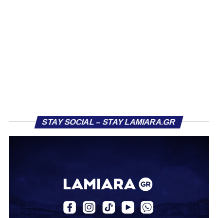
συλλόγους που ενδιαφέρθηκαν έντονα για την απόκτησή
του ήταν η Κόρινθος και ο Ιωνικός, με την ομάδα της
Κορίνθου να εμφανίζεται για μεγάλο χρονικό διάστημα ως
το φαβορί για την υπογραφή του. Ωστόσο, η εξέλιξη ήταν
διαφορετική, καθώς ο 23χρονος αμυντικός επέλεξε τελικά
τον Σαρωνικό Αναβύσσου, όπου θα συναντήσει ξανά τον
πρώην συμπαίκτη του στον ΠΑΣ Λαμία, Χρυσόστομο
Στάγκο.
Η ανακοίνωση για τον Βασίλη Τρούμπουλο
STAY SOCIAL – STAY LAMIARA.GR
«Ο Α.Ο. Σαρωνικός Αναβύσσου ανακοινώνει την
απόκτηση του ποδοσφαιριστή Βασίλη Τρούμπουλου.
Ο Βασίλης, ο οποίος είναι 23 χρονών (γεννημένος το
2003), αγωνίζεται ως στόπερ και αμυντικός μέσος και την
περσινή σεζόν πραγματοποίησε γεμάτη χρονιά στη Γ’
Εθνική με τα χρώματα του ΠΑΣ Λαμία.