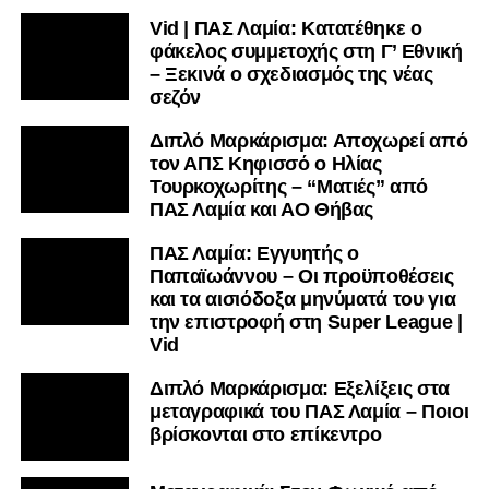
Vid | ΠΑΣ Λαμία: Κατατέθηκε ο
φάκελος συμμετοχής στη Γ’ Εθνική
– Ξεκινά ο σχεδιασμός της νέας
σεζόν
Διπλό Μαρκάρισμα: Αποχωρεί από
τον ΑΠΣ Κηφισσό ο Ηλίας
Τουρκοχωρίτης – “Ματιές” από
ΠΑΣ Λαμία και ΑΟ Θήβας
ΠΑΣ Λαμία: Εγγυητής ο
Παπαϊωάννου – Οι προϋποθέσεις
και τα αισιόδοξα μηνύματά του για
την επιστροφή στη Super League |
Vid
Διπλό Μαρκάρισμα: Εξελίξεις στα
μεταγραφικά του ΠΑΣ Λαμία – Ποιοι
βρίσκονται στο επίκεντρο