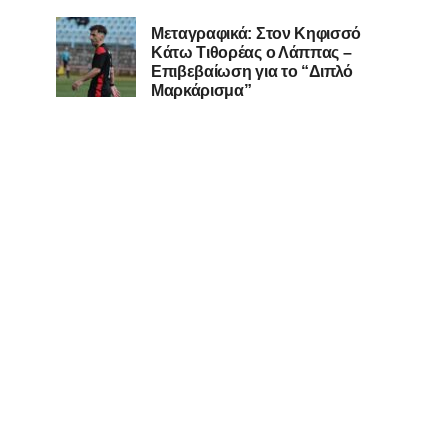
Μεταγραφικά: Στον Κηφισσό
Κάτω Τιθορέας ο Λάππας –
Επιβεβαίωση για το “Διπλό
Μαρκάρισμα”