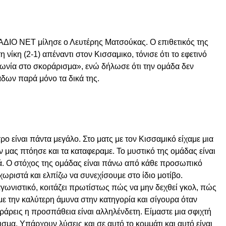
ΡΑΔΙΟ ΝΕΤ μίλησε ο Λευτέρης Ματσούκας. Ο επιθετικός της
νίκη (2-1) απέναντι στον Κισσαμικο, τόνισε ότι το εφετινό
φωνία στο σκοράρισμα», ενώ δήλωσε ότι την ομάδα δεν
δων παρά μόνο τα δικά της.
ρο είναι πάντα μεγάλο. Στο ματς με τον Κισσαμικό είχαμε μια
ν μας πτόησε και τα καταφεραμε. Το μυστικό της ομάδας είναι
τά. Ο στόχος της ομάδας είναι πάνω από κάθε προσωπικό
χωριστά και ελπίζω να συνεχίσουμε στο ίδιο μοτίβο.
γωνιστικό, κοιτάζει πρωτίστως πώς να μην δεχθεί γκολ, πώς
με την καλύτερη άμυνα στην κατηγορία και σίγουρα όταν
οράρεις η προσπάθεια είναι αλληλένδετη. Είμαστε μια σφιχτή
μα. Υπάρχουν λύσεις και σε αυτό το κομμάτι και αυτό είναι