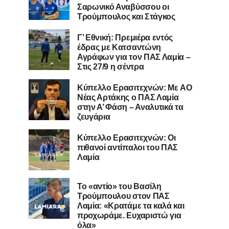
Σαρωνικό Αναβύσσου οι
Τρούμπουλος και Στάγκος
Γ’ Εθνική: Πρεμιέρα εντός
έδρας με Κατσαντώνη
Αγράφων για τον ΠΑΣ Λαμία –
Στις 27/9 η σέντρα
Kύπελλο Ερασιτεχνών: Με AO
Nέας Αρτάκης ο ΠΑΣ Λαμία
στην Α’ Φάση – Αναλυτικά τα
ζευγάρια
Κύπελλο Ερασιτεχνών: Οι
πιθανοί αντίπαλοι του ΠΑΣ
Λαμία
Το «αντίο» του Βασίλη
Τρούμπουλου στον ΠΑΣ
Λαμία: «Κρατάμε τα καλά και
προχωράμε. Ευχαριστώ για
όλα»