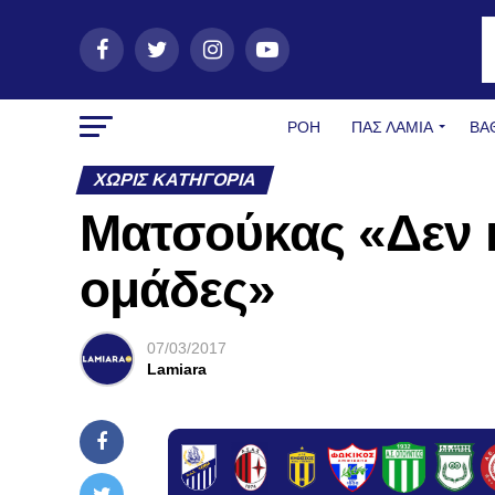
ΡΟΗ
ΠΑΣ ΛΑΜΊΑ
ΒΑ
ΧΩΡΊΣ ΚΑΤΗΓΟΡΊΑ
Ματσούκας «Δεν κ
ομάδες»
07/03/2017
Lamiara