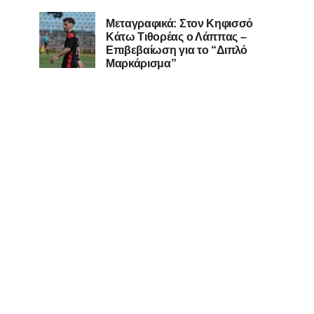
Μεταγραφικά: Στον Κηφισσό
Κάτω Τιθορέας ο Λάππας –
Επιβεβαίωση για το “Διπλό
Μαρκάρισμα”