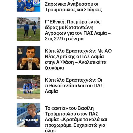
Σαρωνικό Αναβύσσου οι
Τρούμπουλος και Στάγκος
Γ’ Εθνική: Πρεμιέρα εντός
έδρας με Κατσαντώνη
Αγράφων για τον ΠΑΣ Λαμία –
Στις 27/9 η σέντρα
Kύπελλο Ερασιτεχνών: Με AO
Nέας Αρτάκης ο ΠΑΣ Λαμία
στην Α’ Φάση – Αναλυτικά τα
ζευγάρια
Κύπελλο Ερασιτεχνών: Οι
πιθανοί αντίπαλοι του ΠΑΣ
Λαμία
Το «αντίο» του Βασίλη
Τρούμπουλου στον ΠΑΣ
Λαμία: «Κρατάμε τα καλά και
προχωράμε. Ευχαριστώ για
όλα»