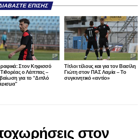
ΔΙΑΒΆΣΤΕ ΕΠΊΣΗΣ
ραφικά: Στον Κηφισσό
Τίτλοι τέλους και για τον Βασίλη
Τιθορέας ο Λάππας –
Γιώτη στον ΠΑΣ Λαμία – Το
βαίωση για το “Διπλό
συγκινητικό «αντίο»
άρισμα”
αποχωρήσεις στον