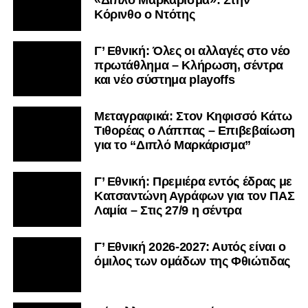
«Διπλό Μαρκάρισμα»: Στην
Κόρινθο ο Ντότης
Γ’ Εθνική: Όλες οι αλλαγές στο νέο
πρωτάθλημα – Κλήρωση, σέντρα
και νέο σύστημα playoffs
Μεταγραφικά: Στον Κηφισσό Κάτω
Τιθορέας ο Λάππας – Επιβεβαίωση
για το “Διπλό Μαρκάρισμα”
Γ’ Εθνική: Πρεμιέρα εντός έδρας με
Κατσαντώνη Αγράφων για τον ΠΑΣ
Λαμία – Στις 27/9 η σέντρα
Γ’ Εθνική 2026-2027: Αυτός είναι ο
όμιλος των ομάδων της Φθιώτιδας