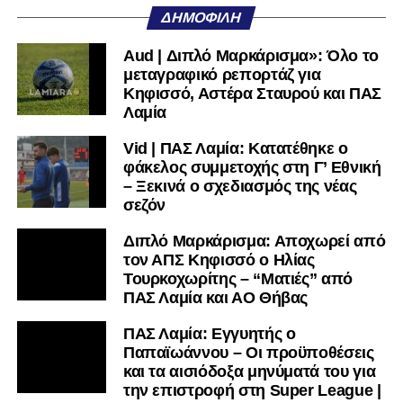
Facebook
, στο
Twitter
και στο
Instagram
για να
ΔΗΜΟΦΙΛΉ
μαθαίνετε σε χρόνο dt όλα τα νέα.
Aud | Διπλό Μαρκάρισμα»: Όλο το
μεταγραφικό ρεπορτάζ για
Κηφισσό, Αστέρα Σταυρού και ΠΑΣ
Λαμία
Vid | ΠΑΣ Λαμία: Κατατέθηκε ο
φάκελος συμμετοχής στη Γ’ Εθνική
– Ξεκινά ο σχεδιασμός της νέας
σεζόν
Διπλό Μαρκάρισμα: Αποχωρεί από
τον ΑΠΣ Κηφισσό ο Ηλίας
Τουρκοχωρίτης – “Ματιές” από
ΠΑΣ Λαμία και ΑΟ Θήβας
ΠΑΣ Λαμία: Εγγυητής ο
Παπαϊωάννου – Οι προϋποθέσεις
και τα αισιόδοξα μηνύματά του για
την επιστροφή στη Super League |