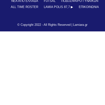
ΝΕΑ ΑΠΟ ΕΛΛΑΔΑ
FUTSAL
ΠΟΔΟΣΦΑΙΡΟ ΓΥΝΑΙΚΩΝ
ALL TIME ROSTER
LAMIA POLIS 87,7 ▶︎
ΕΠΙΚΟΙΝΩΝΊΑ
© Copyright 2022 - All Rights Reserved |
Lamiara.gr