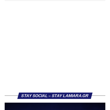
τους πορεία στον Σαρωνικό Αναβύσσου, με τον σύλλογο
να ανακοινώνει επίσημα την απόκτησή τους.
Ιδιαίτερο ενδιαφέρον παρουσιάζει η περίπτωση του
Βασίλη Τρούμπουλου, ο οποίος βρέθηκε στο στόχαστρο
αρκετών ομάδων το φετινό καλοκαίρι. Ανάμεσα στους
συλλόγους που ενδιαφέρθηκαν έντονα για την απόκτησή
του ήταν η Κόρινθος και ο Ιωνικός, με την ομάδα της
Κορίνθου να εμφανίζεται για μεγάλο χρονικό διάστημα ως
το φαβορί για την υπογραφή του. Ωστόσο, η εξέλιξη ήταν
διαφορετική, καθώς ο 23χρονος αμυντικός επέλεξε τελικά
τον Σαρωνικό Αναβύσσου, όπου θα συναντήσει ξανά τον
πρώην συμπαίκτη του στον ΠΑΣ Λαμία, Χρυσόστομο
Στάγκο.
Η ανακοίνωση για τον Βασίλη Τρούμπουλο
STAY SOCIAL – STAY LAMIARA.GR
«Ο Α.Ο. Σαρωνικός Αναβύσσου ανακοινώνει την
απόκτηση του ποδοσφαιριστή Βασίλη Τρούμπουλου.