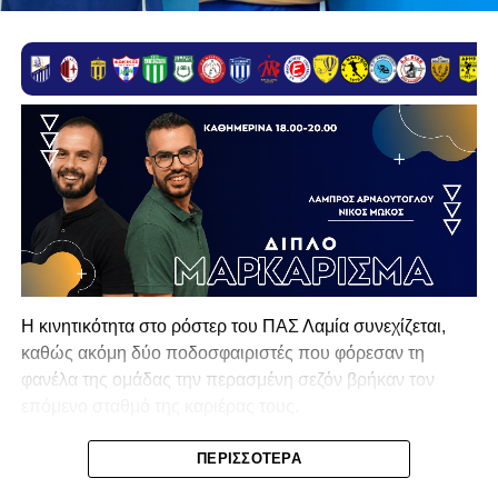
Η κινητικότητα στο ρόστερ του ΠΑΣ Λαμία συνεχίζεται,
καθώς ακόμη δύο ποδοσφαιριστές που φόρεσαν τη
φανέλα της ομάδας την περασμένη σεζόν βρήκαν τον
επόμενο σταθμό της καριέρας τους.
Ο λόγος για τον Βασίλη Τρούμπουλο και τον Χρυσόστομο
ΠΕΡΙΣΣΌΤΕΡΑ
Στάγκο, οι οποίοι θα συνεχίσουν μαζί την ποδοσφαιρική