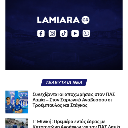
Ο Βασίλης, ο οποίος είναι 23 χρονών (γεννημένος το
2003), αγωνίζεται ως στόπερ και αμυντικός μέσος και την
περσινή σεζόν πραγματοποίησε γεμάτη χρονιά στη Γ’
Εθνική με τα χρώματα του ΠΑΣ Λαμία.
Στο παρελθόν αγωνίστηκε στην ΑΕΚ Β’, με την οποία
κατέγραψε 10 συμμετοχές στη Super League 2, καθώς
επίσης σε Εθνικό και Ζάκυνθο. Ξεκίνησε την καριέρα του
από τα τμήματα υποδομής του ΠΑΣ Λαμία, φτάνοντας
μέχρι την πρώτη ομάδα, με την οποία πραγματοποίησε
συμμετοχή στη Super League απέναντι στον Παναιτωλικό
στις 26 Σεπτεμβρίου 2021.
ΤΕΛΕΥΤΑΊΑ ΝΈΑ
Καλωσορίζουμε τον Βασίλη στην οικογένεια του
Συνεχίζονται οι αποχωρήσεις στον ΠΑΣ
Λαμία – Στον Σαρωνικό Αναβύσσου οι
Σαρωνικού και του ευχόμαστε υγεία και πολλές
Τρούμπουλος και Στάγκος
επιτυχίες.»
Γ’ Εθνική: Πρεμιέρα εντός έδρας με
Κατσαντώνη Αγράφων για τον ΠΑΣ Λαμία