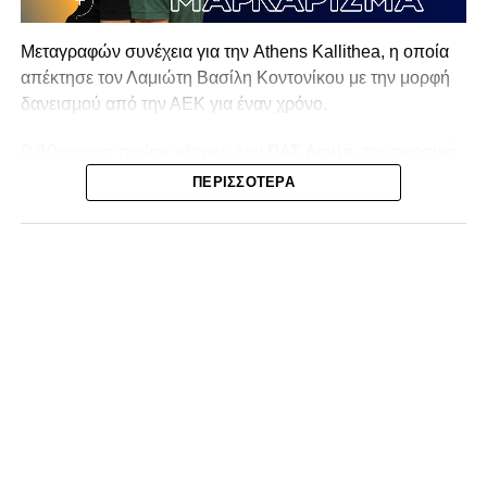
Μεταγραφών συνέχεια για την Athens Kallithea, η οποία
απέκτησε τον Λαμιώτη Βασίλη Κοντονίκου με την μορφή
δανεισμού από την ΑΕΚ για έναν χρόνο.
Ο 20χρονος πρώην εξτρεμ του
ΠΑΣ Λαμία,
την περσινή
σεζόν στην Superbet League 2 είχε απολογισμό 20
ΠΕΡΙΣΣΌΤΕΡΑ
συμμετοχές, δύο γκολ και ισάριθμες ασίστ με τον ΠΑΣ
Γιάννινα. Στο παρελθόν έχει αγωνιστεί σε Λαμία (10
συμμετοχές, ένα γκολ) και ΑΕΚ Β (12 συμμετοχές, τρία
γκολ και δύο ασίστ).
Η ανακοίνωση της ΠΑΕ:
«Η Athens Kallithea FC ανακοινώνει την απόκτηση του
εξτρέμ Βασίλη Κοντονίκου, 20 ετών, με τη μορφή
δανεισμού από την ΑΕΚ.
Γεννημένος στη Λαμία, ο Κοντονίκος αναδείχθηκε από την
ακαδημία του ΠΑΣ Λαμία και πραγματοποίησε το