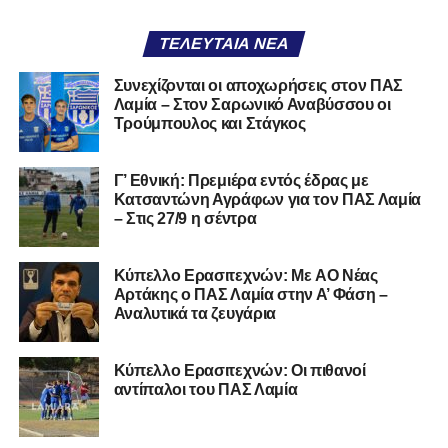
Facebook
, στο
Twitter
και στο
Instagram
για να
ΤΕΛΕΥΤΑΊΑ ΝΈΑ
μαθαίνετε σε χρόνο dt όλα τα νέα.
Συνεχίζονται οι αποχωρήσεις στον ΠΑΣ
Λαμία – Στον Σαρωνικό Αναβύσσου οι
Τρούμπουλος και Στάγκος
Γ’ Εθνική: Πρεμιέρα εντός έδρας με
Κατσαντώνη Αγράφων για τον ΠΑΣ Λαμία
– Στις 27/9 η σέντρα
Kύπελλο Ερασιτεχνών: Με AO Nέας
Αρτάκης ο ΠΑΣ Λαμία στην Α’ Φάση –
Αναλυτικά τα ζευγάρια
Κύπελλο Ερασιτεχνών: Οι πιθανοί
αντίπαλοι του ΠΑΣ Λαμία