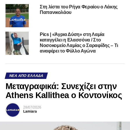
Στη λίστα του Ρήγα Φεραίου ο Λάκης
Παπανικολάου
Pics | «Άγρια Δύση» στη Λαμία
καταγγέλει η Ελασσόνα / Στο
Νοσοκομείο Λαμίας ο Σαραφίδης – Τι
αναφέρει το Φύλλο Αγώνα
ΝΈΑ ΑΠΌ ΕΛΛΆΔΑ
Mεταγραφικά: Συνεχίζει στην
Athens Kallithea ο Κοντονίκος
28/07/2026
Lamiara