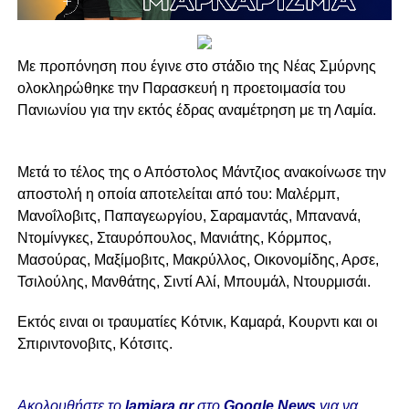
Με προπόνηση που έγινε στο στάδιο της Νέας Σμύρνης
ολοκληρώθηκε την Παρασκευή η προετοιμασία του
Πανιωνίου για την εκτός έδρας αναμέτρηση με τη Λαμία.
Μετά το τέλος της ο Απόστολος Μάντζιος ανακοίνωσε την
αποστολή η οποία αποτελείται από του: Μαλέρμπ,
Μανοΐλοβιτς, Παπαγεωργίου, Σαραμαντάς, Μπανανά,
Ντομίνγκες, Σταυρόπουλος, Μανιάτης, Κόρμπος,
Μασούρας, Μαξίμοβιτς, Μακρύλλος, Οικονομίδης, Αρσε,
Τσιλούλης, Μανθάτης, Σιντί Αλί, Μπουμάλ, Ντουρμισάι.
Εκτός ειναι οι τραυματίες Κότνικ, Καμαρά, Κουρντι και οι
Σπιριντονοβιτς, Κότσιτς.
Ακολουθήστε το
lamiara.gr
στο
Google News
για να