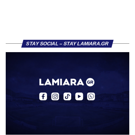
ντεμπούτο του με την πρώτη ομάδα τη σεζόν 2023/24.
Στους τελευταίους τρεις μήνες της αγωνιστικής περιόδου
κατέγραψε οκτώ συμμετοχές, πετυχαίνοντας ένα γκολ,
επίδοση που του χάρισε τη μεταγραφή του στην ΑΕΚ τον
Ιούλιο 2024.
STAY SOCIAL – STAY LAMIARA.GR
Στην πρώτη του σεζόν στην ΑΕΚ, σημείωσε τρία γκολ
και μοίρασε δύο ασίστ σε 12 συμμετοχές με την ΑΕΚ Β.
Την περασμένη αγωνιστική περίοδο αγωνίστηκε ως
δανεικός στον ΠΑΣ Γιάννινα, όπου απέκτησε πολύτιμες
εμπειρίες, καταγράφοντας δύο γκολ και δύο ασίστ σε
20 αγώνες. Σε διεθνές επίπεδο, ο Κοντονίκος φόρεσε τη
φανέλα της Εθνικής Ελλάδας Κ19, μετρώντας 10
συμμετοχές και δύο γκολ.
Καλωσήρθες, Βασίλη».
Ακολουθήστε το
lamiara.gr
στο
Google News
για να
μαθαίνετε πρώτοι τα κυανόλευκα νέα στην Ελλάδα και τον
υπόλοιπο κόσμο. Ακολουθήστε το lamiara.gr στο