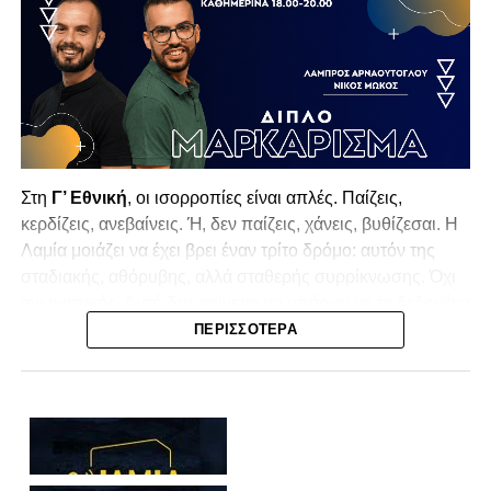
Στη
Γ’ Εθνική
, οι ισορροπίες είναι απλές. Παίζεις,
κερδίζεις, ανεβαίνεις. Ή, δεν παίζεις, χάνεις, βυθίζεσαι. Η
Λαμία
μοιάζει να έχει βρει έναν τρίτο δρόμο: αυτόν της
σταδιακής, αθόρυβης, αλλά σταθερής συρρίκνωσης. Όχι
αγωνιστικής. Αυτή δεν φαίνεται να υπάρχει με τα δεδομένα
της κατηγορίας. Της συρρίκνωσης της ίδιας της
ΠΕΡΙΣΣΌΤΕΡΑ
υπόστασής της.
Γράφει ο Νίκος Μώκος
Για μια ομάδα που πέρασε μια σχεδόν δεκαετία στα
σαλόνια της
Super League 1
, που έφτιαξε όνομα και