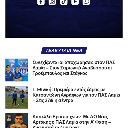
αν πρέπει να το φορέσεις ξανά ή να το χαρίσεις. Η Λαμία
δείχνει να μην ξέρει τι θέλει να είναι. Και αυτό είναι πάντα
χειρότερο από το να ξέρεις ότι είσαι μικρός.
Το πιο ανησυχητικό δεν είναι η κατηγορία, είναι ότι
φίλαθλοι και περίγυρος, αντί για παράγοντες
σταθερότητας, γίνονται πολλαπλασιαστές αμφιβολίας.
ΤΕΛΕΥΤΑΊΑ ΝΈΑ
Ασχολούνται περισσότερο με τις «χάρες» των άλλων
παρά με τις δικές τους αδυναμίες. Σαν να ψάχνεις
Συνεχίζονται οι αποχωρήσεις στον ΠΑΣ
στον διπλανό το γιατί δεν βρέχει, ενώ κρατάς
Λαμία – Στον Σαρωνικό Αναβύσσου οι
ομπρέλα μέσα στο σαλόνι.
Τρούμπουλος και Στάγκος
Μια
ομάδα
με
brand
, με
ιστορική διαδρομή
, με
Γ’ Εθνική: Πρεμιέρα εντός έδρας με
εμπειρία
ανώτερων επιπέδων,
δεν μπορεί να εκπέμπει
Κατσαντώνη Αγράφων για τον ΠΑΣ Λαμία
εικόνα ομάδας-θύματος.
Δεν γίνεται να μιλά για «κέντρα
– Στις 27/9 η σέντρα
αποφάσεων» και «επιρροές» και «αδικίες».
Αυτά είναι
ομολογίες μειονεξίας. Και οι μεγάλες ομάδες δεν
Kύπελλο Ερασιτεχνών: Με AO Nέας
ομολογούν μειονεξία. Τη διορθώνουν.
Βέβαια αυτό
Αρτάκης ο ΠΑΣ Λαμία στην Α’ Φάση –
απαιτεί και ισχυρό διοικητικό αποτύπωμα. Κάτι που σε
Αναλυτικά τα ζευγάρια