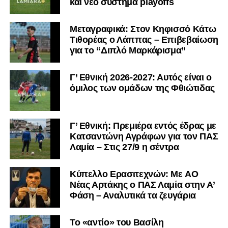
και νέο σύστημα playoffs
Μεταγραφικά: Στον Κηφισσό Κάτω
Τιθορέας ο Λάππας – Επιβεβαίωση
για το “Διπλό Μαρκάρισμα”
Γ’ Εθνική 2026-2027: Αυτός είναι ο
όμιλος των ομάδων της Φθιώτιδας
Γ’ Εθνική: Πρεμιέρα εντός έδρας με
Κατσαντώνη Αγράφων για τον ΠΑΣ
Λαμία – Στις 27/9 η σέντρα
Kύπελλο Ερασιτεχνών: Με AO
Nέας Αρτάκης ο ΠΑΣ Λαμία στην Α’
Φάση – Αναλυτικά τα ζευγάρια
Το «αντίο» του Βασίλη