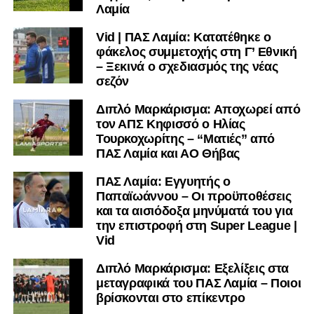
υπόλοιπο κόσμο. Ακολουθήστε το lamiara.gr στο
Λαμία
Facebook
, στο
Twitter
και στο
Instagram
για να
Vid | ΠΑΣ Λαμία: Κατατέθηκε ο
μαθαίνετε σε χρόνο dt όλα τα νέα.
φάκελος συμμετοχής στη Γ’ Εθνική
– Ξεκινά ο σχεδιασμός της νέας
σεζόν
Διπλό Μαρκάρισμα: Αποχωρεί από
τον ΑΠΣ Κηφισσό ο Ηλίας
Τουρκοχωρίτης – “Ματιές” από
ΠΑΣ Λαμία και ΑΟ Θήβας
ΠΑΣ Λαμία: Εγγυητής ο
Παπαϊωάννου – Οι προϋποθέσεις
και τα αισιόδοξα μηνύματά του για
την επιστροφή στη Super League |
Vid
Διπλό Μαρκάρισμα: Εξελίξεις στα
μεταγραφικά του ΠΑΣ Λαμία – Ποιοι
βρίσκονται στο επίκεντρο