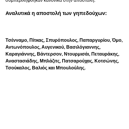
συμπεριλήφθηκαν κανονικά στην αποστολή.
Αναλυτικά η αποστολή των γηπεδούχων:
Τσένναμο
,
Πίτκας
, Σπυρόπουλος,
Παπαργυρίου
,
Όμο
,
Αντωνόπουλος,
Αυγενικού
,
Βασιλόγιαννης
,
Καραγιάννης
,
Βάντερσον
,
Ντουρμισάι
,
Πεταυράκης
,
Αναστασιάδης
,
Μπλάζιτς
,
Πατσαρούχας
,
Κοτσώνης
,
Τσούκαλος
,
Βαλιός
και
Μπουλούλης
.