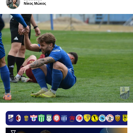
Νίκος Μώκος