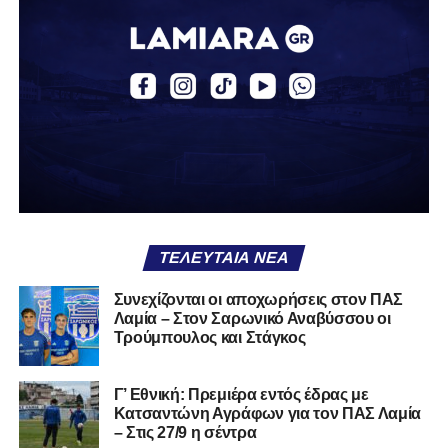
Το γκολ αυτό άλλαξε τη ροή του αγώνα, δίνοντας
ψυχολογία στη Λαμία που άρχισε να κρατά περισσότερο
την κατοχή. Τα Τρίκαλα προσπάθησαν να αντιδράσουν,
χωρίς όμως να δημιουργούν ουσιαστικές ευκαιρίες,
καθώς η άμυνα των παικτών του Βαγγέλη Στουρνάρα
λειτουργούσε αποτελεσματικά. Μέχρι το τέλος του πρώτου
μέρους, το ενδιαφέρον μεταφέρθηκε κυρίως στην εξέδρα,
με τον αγώνα να μην προσφέρει ιδιαίτερες συγκινήσεις.
Στο 45’ σημειώθηκε ένταση μετά από σκληρό μαρκάρισμα,
με τον διαιτητή να δείχνει κίτρινες κάρτες και στις δύο
ΤΕΛΕΥΤΑΊΑ ΝΈΑ
πλευρές, χωρίς όμως να αλλάξει κάτι στο σκορ.
Συνεχίζονται οι αποχωρήσεις στον ΠΑΣ
Το δεύτερο ημίχρονο ξεκίνησε σε παρόμοιο ρυθμό, ενώ το
Λαμία – Στον Σαρωνικό Αναβύσσου οι
δεύτερο γκολ της Ελασσόνας σε άλλο παιχνίδι μείωσε
Τρούμπουλος και Στάγκος
ακόμη περισσότερο το ενδιαφέρον της αναμέτρησης. Στο
57’, ο Αλτάνης δοκίμασε ένα αδύναμο γυριστό σουτ που
Γ’ Εθνική: Πρεμιέρα εντός έδρας με
πέρασε άουτ, ενώ λίγα λεπτά αργότερα ο Μέτσε είχε την
Κατσαντώνη Αγράφων για τον ΠΑΣ Λαμία
ίδια τύχη με σουτ εκτός περιοχής.
– Στις 27/9 η σέντρα