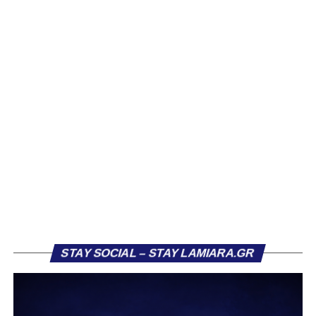
Τα Τρίκαλα μπήκαν πιο δυναμικά στην αναμέτρηση, χωρίς
όμως να καταφέρουν να απειλήσουν ουσιαστικά τη Λαμία.
Η πρώτη αξιόλογη στιγμή καταγράφηκε στο 13’, όταν ο
Κοκκίνης επιχείρησε απευθείας εκτέλεση φάουλ από
πλάγια θέση, με τη μπάλα να καταλήγει άουτ. Παρόμοια
κατάληξη είχε και η κεφαλιά του Αντερέμι δύο λεπτά
αργότερα, έπειτα από κόρνερ. Γενικά, στα μέσα του
πρώτου ημιχρόνου η ομάδα μας έδειχνε σημάδια
κόπωσης.
Πιθανόν αυτό να συνδεόταν και με το γεγονός ότι η
Ελασσόνα είχε ήδη προηγηθεί απέναντι στον Αστέρα
Σταυρού, κάνοντας το αποτέλεσμα στα Τρίκαλα λιγότερο
κρίσιμο. Παρ’ όλα αυτά, στην πρώτη ουσιαστική της
ευκαιρία, η Λαμία κατάφερε να ανοίξει το σκορ. Στο 26’,
STAY SOCIAL – STAY LAMIARA.GR
μετά από εκτέλεση κόρνερ, ο Τρούμπουλος βρήκε τη
μπάλα και ο Κουφιώτης με κεφαλιά την έστειλε στα δίχτυα
του Λαζαρίνα για το 1-0.