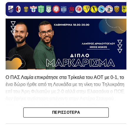
Ο ΠΑΣ Λαμία επικράτησε στα Τρίκαλα του ΑΟΤ με 0-1, το
ένα δώρο ήρθε από τη Λευκάδα με τη νίκη του Τηλυκράτη
επί του Άρη Φιλιατών με 2-0 αλλά στην Ελασσόνα ο ΠΟΕ
δεν βρήκε αντίσταση απέναντι στον Αστέρα Σταυρού
πετυχαίνοντας τη νίκη με 2-1 που του χαρίζει το
πρωτάθλημα και την πρόκριση στην επόμενη φάση!
ΠΕΡΙΣΣΌΤΕΡΑ
Δεύτερη θέση για τον ΠΑΣ Λαμία σε μία σεζόν που
ξεπέρασε την φετινή έκδοση του εαυτού του!