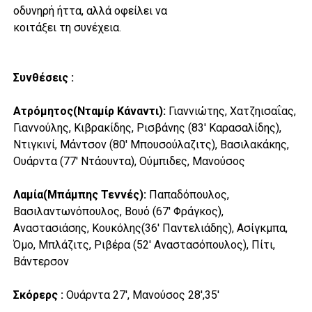
οδυνηρή ήττα, αλλά οφείλει να
κοιτάξει τη συνέχεια.
Συνθέσεις :
Ατρόμητος(Νταμίρ Κάναντι):
Γιαννιώτης, Χατζηισαΐας,
Γιαννούλης, Κιβρακίδης, Ρισβάνης (83′ Καρασαλίδης),
Ντιγκινί, Μάντσον (80′ Μπουσούλαζιτς), Βασιλακάκης,
Ουάρντα (77′ Ντάουντα), Ούμπιδες, Μανούσος
Λαμία(Μπάμπης Τεννές):
Παπαδόπουλος,
Βασιλαντωνόπουλος, Βουό (67′ Φράγκος),
Αναστασιάσης, Κουκόλης(36′ Παντελιάδης), Ασίγκμπα,
Όμο, Μπλάζιτς, Ριβέρα (52′ Αναστασόπουλος), Πίτι,
Βάντερσον
Σκόρερς :
Ουάρντα 27′, Μανούσος 28′,35′