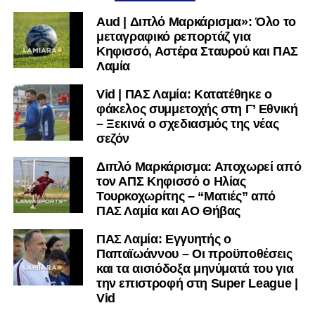
Aud | Διπλό Μαρκάρισμα»: Όλο το
ΠΑΣ Λαμία:
Λαζαρίνας, Λαμπίρης, Ορφανός, Κοκκίνης,
μεταγραφικό ρεπορτάζ για
Παπαδάκος, Αντερέμι, Κάτανας, Βασίλας, Σκόνδρας Α.,
Κηφισσό, Αστέρα Σταυρού και ΠΑΣ
Μέτσε, Κακάμης
Λαμία
Vid | ΠΑΣ Λαμία: Κατατέθηκε ο
Ακολουθήστε το
lamiara.gr
στο
Google News
για να
φάκελος συμμετοχής στη Γ’ Εθνική
μαθαίνετε πρώτοι τα κυανόλευκα νέα στην Ελλάδα και τον
– Ξεκινά ο σχεδιασμός της νέας
υπόλοιπο κόσμο. Ακολουθήστε το lamiara.gr στο
σεζόν
Facebook
, στο
Twitter
και στο
Instagram
για να
μαθαίνετε σε χρόνο dt όλα τα νέα.
Διπλό Μαρκάρισμα: Αποχωρεί από
τον ΑΠΣ Κηφισσό ο Ηλίας
Τουρκοχωρίτης – “Ματιές” από
ΠΑΣ Λαμία και ΑΟ Θήβας
ΠΑΣ Λαμία: Εγγυητής ο
Παπαϊωάννου – Οι προϋποθέσεις
και τα αισιόδοξα μηνύματά του για
την επιστροφή στη Super League |
Vid