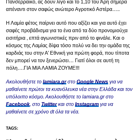
Πανσερραικό, ας δουν λίγο και το 1,10 του Άρη σήμερα
απέναντι στον σαφώς ανώτερο Αγροτικό Αστέρα…..
Η Λαμία φέτος παίρνει αυτό που αξίζει και για αυτό έχει
σαφές προβάδισμα για το ένα από τα δύο προνομιούχα
εισιτήρια , επτά αγωνιστικές πριν από το φινάλε. Και ο
κόσμος της Λαμίας δίψα τόσο πολύ να δει την ομάδα της
καρδιάς του στην Α’ Εθνική για πρώτη φορά, που τίποτα
δεν μπορεί να τον ξενερώσει… Γιατί όλοι σε αυτή τη
πόλη….ΓΙΑ ΜΙΑ ΛΑΜΙΑ ΖΟΥΜΕ!!!
Ακολουθήστε το
lamiara.gr
στο
Google News
για να
μαθαίνετε πρώτοι τα κυανόλευκα νέα στην Ελλάδα και τον
υπόλοιπο κόσμο. Ακολουθήστε το lamiara.gr στο
Facebook
, στο
Twitter
και στο
Instagram
για να
μαθαίνετε σε χρόνο dt όλα τα νέα.
TAGS: