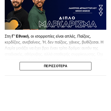
Στη
Γ’ Εθνική
, οι ισορροπίες είναι απλές. Παίζεις,
κερδίζεις, ανεβαίνεις. Ή, δεν παίζεις, χάνεις, βυθίζεσαι. Η
Λαμία
μοιάζει να έχει βρει έναν τρίτο δρόμο: αυτόν της
σταδιακής, αθόρυβης, αλλά σταθερής συρρίκνωσης. Όχι
αγωνιστικής. Αυτή δεν φαίνεται να υπάρχει με τα δεδομένα
της κατηγορίας. Της συρρίκνωσης της ίδιας της
ΠΕΡΙΣΣΌΤΕΡΑ
υπόστασής της.
Γράφει ο Νίκος Μώκος
Για μια ομάδα που πέρασε μια σχεδόν δεκαετία στα
σαλόνια της
Super League 1
, που έφτιαξε όνομα και
αναγνωρισιμότητα, δεν μπορεί η κουβέντα της πόλης να