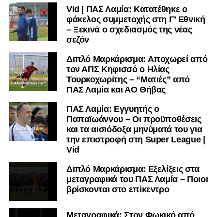
Vid | ΠΑΣ Λαμία: Κατατέθηκε ο
μαθαίνετε σε χρόνο dt όλα τα νέα.
φάκελος συμμετοχής στη Γ’ Εθνική
– Ξεκινά ο σχεδιασμός της νέας
σεζόν
Διπλό Μαρκάρισμα: Αποχωρεί από
τον ΑΠΣ Κηφισσό ο Ηλίας
Τουρκοχωρίτης – “Ματιές” από
ΠΑΣ Λαμία και ΑΟ Θήβας
ΠΑΣ Λαμία: Εγγυητής ο
Παπαϊωάννου – Οι προϋποθέσεις
και τα αισιόδοξα μηνύματά του για
την επιστροφή στη Super League |
Vid
Διπλό Μαρκάρισμα: Εξελίξεις στα
μεταγραφικά του ΠΑΣ Λαμία – Ποιοι
βρίσκονται στο επίκεντρο
Μεταγραφικά: Στον Φωκικό από