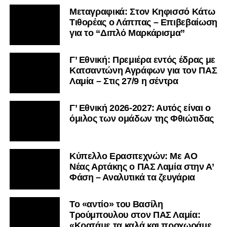
Μεταγραφικά: Στον Κηφισσό Κάτω
Τιθορέας ο Λάππας – Επιβεβαίωση
για το “Διπλό Μαρκάρισμα”
Γ’ Εθνική: Πρεμιέρα εντός έδρας με
Κατσαντώνη Αγράφων για τον ΠΑΣ
Λαμία – Στις 27/9 η σέντρα
Γ’ Εθνική 2026-2027: Αυτός είναι ο
όμιλος των ομάδων της Φθιώτιδας
Kύπελλο Ερασιτεχνών: Με AO
Nέας Αρτάκης ο ΠΑΣ Λαμία στην Α’
Φάση – Αναλυτικά τα ζευγάρια
Το «αντίο» του Βασίλη
Τρούμπουλου στον ΠΑΣ Λαμία:
«Κρατάμε τα καλά και προχωράμε.