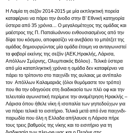
Η Λαμία τη σεζόν 2014-2015 με μία εκπληκτική πορεία
καταφέρνει να πάρει την άνοδο στην Β’ Εθνική κατηγορία
ύστερα από 35 χρόνια… Ο μεγαλομέτοχος της ομάδας και
μαέστρος της Π. Παπαϊωάννου ενθουσιασμένος από την
δίψα του κόσμου, αποφασίζει να ανεβάσει το μπάτζετ της
ομάδας δημιουργώντας μία ομάδα έτοιμη να ανταγωνιστεί
τα φαβορί εκείνης της σεζόν (ΑΕΚ,Ηρακλής, Λάρισα,
Απόλλων Σμύρνης, Ολυμπιακός Βόλου) . Τελικά ύστερα
από μία καταπληκτική χρόνια η ομάδα δεν καταφέρνει να
πάρει το τρίποντο στο παιχνίδι της αυλαιας με αντίπαλο
τον Απόλλων Καλαμαριάς (όλοι θυμόμαστε τον τρόπο)
που θα την οδηγούσε στη διαδικασία των πλέι οφ και την
τελευταία αγωνιστική περίμενε την αναμέτρηση Ηρακλής –
Λάρισα όπου ήθελε νίκη ή ισοπαλία των γηπεδούχων για
να πάρει τελικά το εισιτήριο. Τελικά μετά από ένα παιχνιδι-
παρωδία που όλη η Ελλαδα απήλαυσε η Λάρισα πήρε
τους τρεις βαθμούς της νίκης και το εισιτήριο για τη
διαδικασία των πλει-οφ μιας και ο Περόνε στις