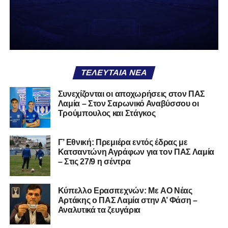
δείχνει να μην ξέρει τι θέλει να είναι. Και αυτό είναι πάντα
χειρότερο από το να ξέρεις ότι είσαι μικρός.
Το πιο ανησυχητικό δεν είναι η κατηγορία, είναι ότι
φίλαθλοι και περίγυρος, αντί για παράγοντες
σταθερότητας, γίνονται πολλαπλασιαστές αμφιβολίας.
ΤΕΛΕΥΤΑΊΑ ΝΈΑ
Ασχολούνται περισσότερο με τις «χάρες» των άλλων
παρά με τις δικές τους αδυναμίες. Σαν να ψάχνεις
Συνεχίζονται οι αποχωρήσεις στον ΠΑΣ
στον διπλανό το γιατί δεν βρέχει, ενώ κρατάς
Λαμία – Στον Σαρωνικό Αναβύσσου οι
ομπρέλα μέσα στο σαλόνι.
Τρούμπουλος και Στάγκος
Μια
ομάδα
με
brand
, με
ιστορική διαδρομή
, με
Γ’ Εθνική: Πρεμιέρα εντός έδρας με
εμπειρία
ανώτερων επιπέδων,
δεν μπορεί να εκπέμπει
Κατσαντώνη Αγράφων για τον ΠΑΣ Λαμία
εικόνα ομάδας-θύματος.
Δεν γίνεται να μιλά για «κέντρα
– Στις 27/9 η σέντρα
αποφάσεων» και «επιρροές» και «αδικίες».
Αυτά είναι
ομολογίες μειονεξίας. Και οι μεγάλες ομάδες δεν
Kύπελλο Ερασιτεχνών: Με AO Nέας
ομολογούν μειονεξία. Τη διορθώνουν.
Βέβαια αυτό
Αρτάκης ο ΠΑΣ Λαμία στην Α’ Φάση –
απαιτεί και ισχυρό διοικητικό αποτύπωμα. Κάτι που σε
Αναλυτικά τα ζευγάρια
αυτή την έκδοση του ΠΑΣ Λαμία, με όσα προηγήθηκαν το