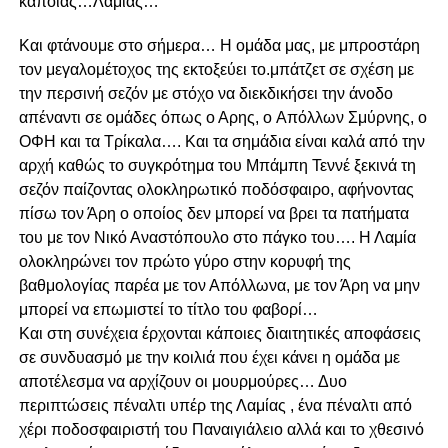
κάποιας…Λαμίας…
Και φτάνουμε στο σήμερα… Η ομάδα μας, με μπροστάρη
τον μεγαλομέτοχος της εκτοξεύει το.μπάτζετ σε σχέση με
την περσινή σεζόν με στόχο να διεκδικήσει την άνοδο
απέναντι σε ομάδες όπως ο Αρης, o Απόλλων Σμύρνης, ο
ΟΦΗ και τα Τρίκαλα…. Και τα σημάδια είναι καλά από την
αρχή καθώς το συγκρότημα του Μπάμπη Τεννέ ξεκινά τη
σεζόν παίζοντας ολοκληρωτικό ποδόσφαιρο, αφήνοντας
πίσω τον Άρη ο οποίος δεν μπορεί να βρει τα πατήματα
του με τον Νικό Αναστόπουλο στο πάγκο του…. Η Λαμία
ολοκληρώνει τον πρώτο γύρο στην κορυφή της
βαθμολογίας παρέα με τον Απόλλωνα, με τον Άρη να μην
μπορεί να επωμιστεί το τίτλο του φαβορί…
Και στη συνέχεια έρχονται κάποιες διαιτητικές αποφάσεις
σε συνδυασμό με την κοιλιά που έχει κάνει η ομάδα με
αποτέλεσμα να αρχίζουν οι μουρμούρες… Δυο
περιπτώσεις πέναλτι υπέρ της Λαμίας , ένα πέναλτι από
χέρι ποδοσφαιριστή του Παναιγιάλειο αλλά και το χθεσινό