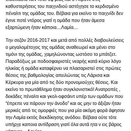
καθυστερήσεις του παιχνιδιού αστόχησε το κερδισμένο
πέναλτι της ομάδας του. Βέβαια για εκείνο το παιχνίδι δεν
έγινε ποτέ ντόρος γιατί η ομάδα που ήταν άμεσα
εξαρτώμενη ήταν κάποια…Λαμία…
Την σεζόν 2016-2017 και μετά από πολλές διαβουλεύσεις
ο μεγαλομέτοχος της ομάδας αναθεωρεί και μένει στο
τιμόνι της ομάδας, χαμηλώνοντας ωστόσο το μπάτζετ.
Παραδόξως με ποδοσφαιριστές νεαρής κατά κύριο λόγο
ηλικίας ή ομάδα καταφέρνει να πλασαριστεί στις πρώτες
θέσεις της βαθμολογίας απειλώντας τις Λάρισα και
Κέρκυρα για μία από τις δύο προνομιούχες θέσεις. Και
εκείνο το πρωτάθλημα ήταν συγκλονιστικό! Ανατροπές ,
δεκάδες πέναλτι και γκολ-οφσάιντ υπέρ των ομάδων που
“έπρεπε να πάρουν την άνοδο” και ας μην το άξιζαν ήταν
μερικές από τις ομορφιές που για μία ακόμη φορά άφησαν
την Λαμία εκτός διεκδίκησης ανόδου. Βέβαια ούτε τότε
υπήρχε καποια αντίδραση γιατί όλα αυτά ητα ν εις βάρος