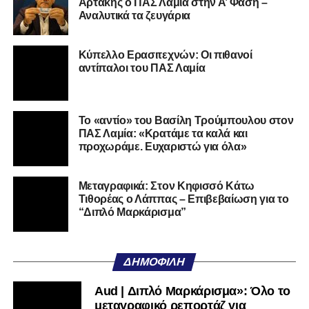
Αρτάκης ο ΠΑΣ Λαμία στην Α’ Φάση –
Αναλυτικά τα ζευγάρια
Ο 24χρονος τερματοφύλακας (γεννημένος στις
27/06/2002) προέρχεται επίσης από μία γεμάτη χρονιά
Κύπελλο Ερασιτεχνών: Οι πιθανοί
στη Γ’ Εθνική με τον ΠΑΣ Λαμία. Στο παρελθόν
αντίπαλοι του ΠΑΣ Λαμία
αγωνίστηκε στον Λεβαδειακό, ενώ πέρασε και από ομάδες
της Serie D στην Ιταλία, όπως οι Nocerina, S. Maria
Cilento και Castrovillari, έχοντας ξεκινήσει την
Το «αντίο» του Βασίλη Τρούμπουλου στον
ποδοσφαιρική του διαδρομή από τον Απόλλωνα Σμύρνης.
ΠΑΣ Λαμία: «Κρατάμε τα καλά και
προχωράμε. Ευχαριστώ για όλα»
Τον καλωσορίζουμε στην οικογένεια του Σαρωνικού και
του ευχόμαστε υγεία και επιτυχίες.»
Μεταγραφικά: Στον Κηφισσό Κάτω
Τιθορέας ο Λάππας – Επιβεβαίωση για το
Ακολουθήστε το
lamiara.gr
στο
Google News
για να
“Διπλό Μαρκάρισμα”
μαθαίνετε πρώτοι τα κυανόλευκα νέα στην Ελλάδα και τον
υπόλοιπο κόσμο. Ακολουθήστε το lamiara.gr στο
Facebook
, στο
Twitter
και στο
Instagram
για να
ΔΗΜΟΦΙΛΉ
μαθαίνετε σε χρόνο dt όλα τα νέα.
Aud | Διπλό Μαρκάρισμα»: Όλο το
μεταγραφικό ρεπορτάζ για