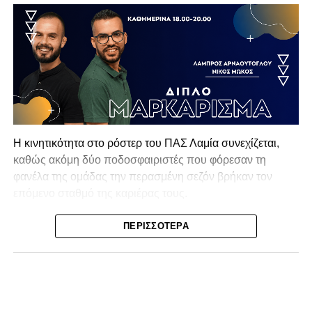
Η κινητικότητα στο ρόστερ του ΠΑΣ Λαμία συνεχίζεται,
καθώς ακόμη δύο ποδοσφαιριστές που φόρεσαν τη
φανέλα της ομάδας την περασμένη σεζόν βρήκαν τον
επόμενο σταθμό της καριέρας τους.
Ο λόγος για τον Βασίλη Τρούμπουλο και τον Χρυσόστομο
ΠΕΡΙΣΣΌΤΕΡΑ
Στάγκο, οι οποίοι θα συνεχίσουν μαζί την ποδοσφαιρική
τους πορεία στον Σαρωνικό Αναβύσσου, με τον σύλλογο
να ανακοινώνει επίσημα την απόκτησή τους.
Ιδιαίτερο ενδιαφέρον παρουσιάζει η περίπτωση του