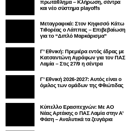
πρωτάθλημα – Κλήρωση, σέντρα
και νέο σύστημα playoffs
Μεταγραφικά: Στον Κηφισσό Κάτω
Τιθορέας ο Λάππας – Επιβεβαίωση
για το “Διπλό Μαρκάρισμα”
Γ’ Εθνική: Πρεμιέρα εντός έδρας με
Κατσαντώνη Αγράφων για τον ΠΑΣ
Λαμία – Στις 27/9 η σέντρα
Γ’ Εθνική 2026-2027: Αυτός είναι ο
όμιλος των ομάδων της Φθιώτιδας
Kύπελλο Ερασιτεχνών: Με AO
Nέας Αρτάκης ο ΠΑΣ Λαμία στην Α’
Φάση – Αναλυτικά τα ζευγάρια