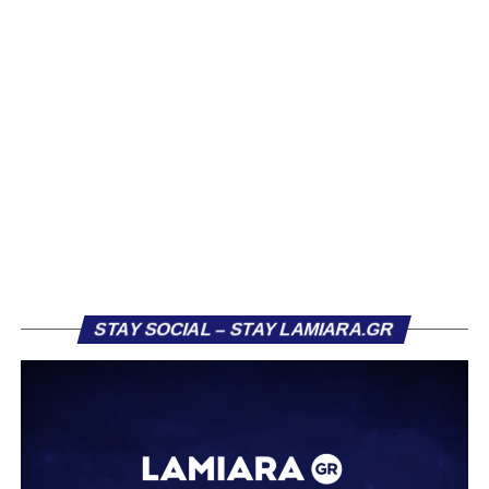
Βασίλη Τρούμπουλου, ο οποίος βρέθηκε στο στόχαστρο
αρκετών ομάδων το φετινό καλοκαίρι. Ανάμεσα στους
συλλόγους που ενδιαφέρθηκαν έντονα για την απόκτησή
του ήταν η Κόρινθος και ο Ιωνικός, με την ομάδα της
Κορίνθου να εμφανίζεται για μεγάλο χρονικό διάστημα ως
το φαβορί για την υπογραφή του. Ωστόσο, η εξέλιξη ήταν
διαφορετική, καθώς ο 23χρονος αμυντικός επέλεξε τελικά
τον Σαρωνικό Αναβύσσου, όπου θα συναντήσει ξανά τον
πρώην συμπαίκτη του στον ΠΑΣ Λαμία, Χρυσόστομο
Στάγκο.
Η ανακοίνωση για τον Βασίλη Τρούμπουλο
STAY SOCIAL – STAY LAMIARA.GR
«Ο Α.Ο. Σαρωνικός Αναβύσσου ανακοινώνει την
απόκτηση του ποδοσφαιριστή Βασίλη Τρούμπουλου.
Ο Βασίλης, ο οποίος είναι 23 χρονών (γεννημένος το
2003), αγωνίζεται ως στόπερ και αμυντικός μέσος και την
περσινή σεζόν πραγματοποίησε γεμάτη χρονιά στη Γ’