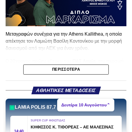
Μεταγραφών συνέχεια για την Athens Kallithea, η οποία
απέκτησε τον Λαμιώτη Βασίλη Κοντονίκου με την μορφή
δανεισμού από την ΑΕΚ για έναν χρόνο.
Ο 20χρονος πρώην εξτρεμ του
ΠΑΣ Λαμία,
την περσινή
σεζόν στην Superbet League 2 είχε απολογισμό 20
ΠΕΡΙΣΣΌΤΕΡΑ
συμμετοχές, δύο γκολ και ισάριθμες ασίστ με τον ΠΑΣ
Γιάννινα. Στο παρελθόν έχει αγωνιστεί σε Λαμία (10
συμμετοχές, ένα γκολ) και ΑΕΚ Β (12 συμμετοχές, τρία
ΑΘΛΗΤΙΚΕΣ ΜΕΤΑΔΟΣΕΙΣ
γκολ και δύο ασίστ).
Η ανακοίνωση της ΠΑΕ:
Δευτέρα 10 Αυγούστου
⌃
▣
LAMIA POLIS 87,7
«Η Athens Kallithea FC ανακοινώνει την απόκτηση του
SUPER CUP ΦΘΙΩΤΙΔΑΣ
εξτρέμ Βασίλη Κοντονίκου, 20 ετών, με τη μορφή
ΚΗΦΙΣΣΟΣ Κ. ΤΙΘΟΡΕΑΣ
–
ΑΕ ΜΑΛΕΣΙΝΑΣ
δανεισμού από την ΑΕΚ.
14:40