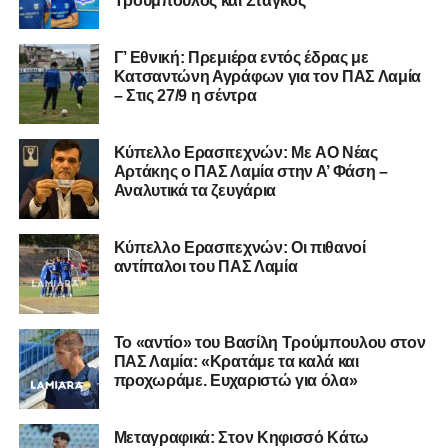
Τρούμπουλος και Στάγκος
Γ’ Εθνική: Πρεμιέρα εντός έδρας με
Κατσαντώνη Αγράφων για τον ΠΑΣ Λαμία
– Στις 27/9 η σέντρα
Kύπελλο Ερασιτεχνών: Με AO Nέας
Αρτάκης ο ΠΑΣ Λαμία στην Α’ Φάση –
Αναλυτικά τα ζευγάρια
Κύπελλο Ερασιτεχνών: Οι πιθανοί
αντίπαλοι του ΠΑΣ Λαμία
Το «αντίο» του Βασίλη Τρούμπουλου στον
ΠΑΣ Λαμία: «Κρατάμε τα καλά και
προχωράμε. Ευχαριστώ για όλα»
Μεταγραφικά: Στον Κηφισσό Κάτω