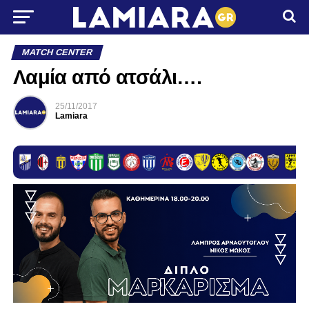
MATCH CENTER
Λαμία από ατσάλι….
25/11/2017
Lamiara