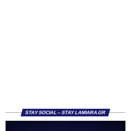
ξεπέρασε την φετινή έκδοση του εαυτού του!
Τα Τρίκαλα μπήκαν πιο δυναμικά στην αναμέτρηση, χωρίς
όμως να καταφέρουν να απειλήσουν ουσιαστικά τη Λαμία.
Η πρώτη αξιόλογη στιγμή καταγράφηκε στο 13’, όταν ο
Κοκκίνης επιχείρησε απευθείας εκτέλεση φάουλ από
πλάγια θέση, με τη μπάλα να καταλήγει άουτ. Παρόμοια
κατάληξη είχε και η κεφαλιά του Αντερέμι δύο λεπτά
αργότερα, έπειτα από κόρνερ. Γενικά, στα μέσα του
πρώτου ημιχρόνου η ομάδα μας έδειχνε σημάδια
κόπωσης.
Πιθανόν αυτό να συνδεόταν και με το γεγονός ότι η
Ελασσόνα είχε ήδη προηγηθεί απέναντι στον Αστέρα
Σταυρού, κάνοντας το αποτέλεσμα στα Τρίκαλα λιγότερο
κρίσιμο. Παρ’ όλα αυτά, στην πρώτη ουσιαστική της
ευκαιρία, η Λαμία κατάφερε να ανοίξει το σκορ. Στο 26’,
STAY SOCIAL – STAY LAMIARA.GR
μετά από εκτέλεση κόρνερ, ο Τρούμπουλος βρήκε τη
μπάλα και ο Κουφιώτης με κεφαλιά την έστειλε στα δίχτυα