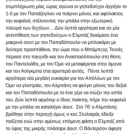
συμπλήρωση μίας ώρας αγώνα οι γηπεδούχοι άγγιξαν το
1-0 με τον Παπάζογλου να παίρνει μόνος και αφύλακτος
την κεφαλιά, στέλνοντας την μπάλα στην εξωτερική
πλευρά των διχτύων… Δύο λεπτά αργότερα και σε μία
αντεπίθεση των γηπεδούχων ο Ελμπάζ δοκίμασε ένα
μακρινό σουτ με τον Παπαδόπουλο να μπλοκάρει με
δεύτερη προσπάθεια, την ώρα που ο Μπάμπςης Τεννές
πέρασε στο παιχνίδι και τον Αναστασόπουλο στη θέση
του Παντελιάδη, με τον Όμο να μεταφέρεται στην άμυνα
και τον Ασίγκμπα στα αριστερά αυτής. Πέντε λεπτά
αργότερα νέα μεγάλη ευκαιρία για τον Απόλλων με τον
Όμο να γλιστράει, τον Αλμπάνη να φεύγει μόνος του δεξιά
και τον Παπαδόπουλο με το ένα χέρι να σώζει την εστία
του. Δύο λεπτά αργότερ ο ίδιος παίκτης πήρε την κεφαλιά
με την μπάλα να καταλήγει άουτ. Στο 76′ ο Αλμπάνης
βρέθηκε στην περιοχή όμως ο κος Στυλιαράς έδειξε
παίζεται ενώ στην αμέσως επόμενη φάση ο Ελμπάζ από
το ύψος της μικρής πλάσαρε άουτ. Ο Βάντερσον άφησε