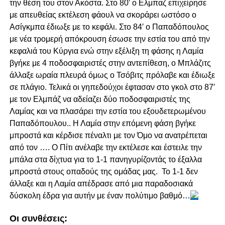
την θέση του στον Ακόστα. Στο 80′ ο Ελμπαζ επιχείρησε
με απευθείας εκτέλεση φάουλ να σκοράρει ωστόσο ο
Ασίγκμπα έδιωξε με το κεφάλι. Στο 84′ ο Παπαδόπουλος
με νέα τρομερή απόκρουση έσωσε την εστία του από την
κεφαλιά του Κύργια ενώ στην εξέλιξη τη φάσης η Λαμία
βγήκε με 4 ποδοσφαιριστές στην αντεπίθεση, ο Μπλάζιτς
άλλαξε ωραία πλευρά όμως ο Τσόβιτς πρόλαβε και έδιωξε
σε πλάγιο. Τελικά οι γηπεδούχοι έφτασαν στο γκολ στο 87′
με τον Ελμπάζ να αδείαζει δύο ποδοσφαιριστές της
Λαμίας και να πλασάρει την εστία του εξουδετερωμένου
Παπαδόπουλου.. Η Λαμία στην επόμενη φάση βγήκε
μπροστά και κέρδισε πέναλτι με τον Όμο να ανατρέπεται
από τον …. Ο Πίτι ανέλαβε την εκτέλεσε και έστειλε την
μπάλα στα δίχτυα για το 1-1 πανηγυρίζοντάς το έξαλλα
μπροστά στους οπαδούς της ομάδας μας. Το 1-1 δεν
άλλαξε και η Λαμία απέδρασε από μια παραδοσιακά
δύσκολη έδρα για αυτήν με έναν πολύτιμο βαθμό…
Οι συνθέσεις: