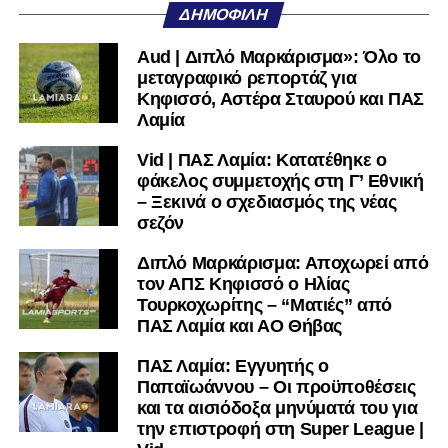
Κουφιώτης, Μαργαρίτης Α., Τρούμπουλος, Φράγκος,
ΔΗΜΟΦΙΛΉ
Αλτάνης, Βρέττας, Τσιάκας, Ντότης
Aud | Διπλό Μαρκάρισμα»: Όλο το
ΠΑΣ Λαμία:
Λαζαρίνας, Λαμπίρης, Ορφανός, Κοκκίνης,
μεταγραφικό ρεπορτάζ για
Παπαδάκος, Αντερέμι, Κάτανας, Βασίλας, Σκόνδρας Α.,
Κηφισσό, Αστέρα Σταυρού και ΠΑΣ
Μέτσε, Κακάμης
Λαμία
Vid | ΠΑΣ Λαμία: Κατατέθηκε ο
Ακολουθήστε το
lamiara.gr
στο
Google News
για να
φάκελος συμμετοχής στη Γ’ Εθνική
μαθαίνετε πρώτοι τα κυανόλευκα νέα στην Ελλάδα και τον
– Ξεκινά ο σχεδιασμός της νέας
υπόλοιπο κόσμο. Ακολουθήστε το lamiara.gr στο
σεζόν
Facebook
, στο
Twitter
και στο
Instagram
για να
μαθαίνετε σε χρόνο dt όλα τα νέα.
Διπλό Μαρκάρισμα: Αποχωρεί από
τον ΑΠΣ Κηφισσό ο Ηλίας
Τουρκοχωρίτης – “Ματιές” από
ΠΑΣ Λαμία και ΑΟ Θήβας
ΠΑΣ Λαμία: Εγγυητής ο
Παπαϊωάννου – Οι προϋποθέσεις
και τα αισιόδοξα μηνύματά του για
την επιστροφή στη Super League |