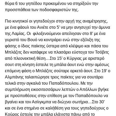
θύρα 6 του γηπέδου προκειμένου να στηρίξούν την
προσσπάθεια των ποδοσφαιριστών της.
Πιο κινητικοί οι γηπεδούχοι στην αρχή της αναμέτρησης,
με ένα φάουλ του Ανιέτε στο 5′ να μην ανησυχεί την άμυνα
της Λαμίας. Οι φιλοξενούμενοι απείλησαν στο 8′ με ένα
γυριστό του Βουό να κοντράρει ενώ στην εξέλιξη της
φάσης ο ίδιος παίκτης ύστερα από κλέψιμο και πάσα του
Μπλάζιτς δεν κατάφερε να πλασάρει εύστοχα τον Τσόβιτς
από πλεονεκτική θέση…Στο 15′ ο Κύργιας με αριστερό
σουτ στη κίνηση έστειλε τη μπάλα άουτ ενώ στην αμέσως
επόμενη φάση ο Μπλάζιτς σούταρε αρκετά άουτ. Στο 19′ ο
Αλμπάνης ταλαιπώρησε τρεις παίκτες για να σουτάρει
τελικά στην αγκαλιά του Παπαδόπουλου. Με την
συμπλήρωση εικοσιτεσσάρων λεπτών ο Απόλλων βγήκε
με προϋποθέσεις στην επίθεση με τον Παπαδόπουλο να
βγαίνει και τον Ασίιγκμπα να διώχνει σωτήρια…Στο 30′
και σε ένα στημένο σε καλήθέση για τους γηπεδούχους ο
Κούρος έστειλε την μπάλα ελάχιστα πάνω από το