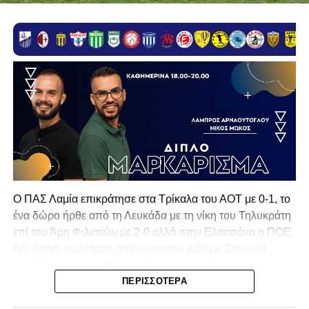
Ο ΠΑΣ Λαμία επικράτησε στα Τρίκαλα του ΑΟΤ με 0-1, το
ένα δώρο ήρθε από τη Λευκάδα με τη νίκη του Τηλυκράτη
επί του Άρη Φιλιατών με 2-0 αλλά στην Ελασσόνα ο ΠΟΕ
δεν βρήκε αντίσταση απέναντι στον Αστέρα Σταυρού
πετυχαίνοντας τη νίκη με 2-1 που του χαρίζει το
πρωτάθλημα και την πρόκριση στην επόμενη φάση!
ΠΕΡΙΣΣΌΤΕΡΑ
Δεύτερη θέση για τον ΠΑΣ Λαμία σε μία σεζόν που