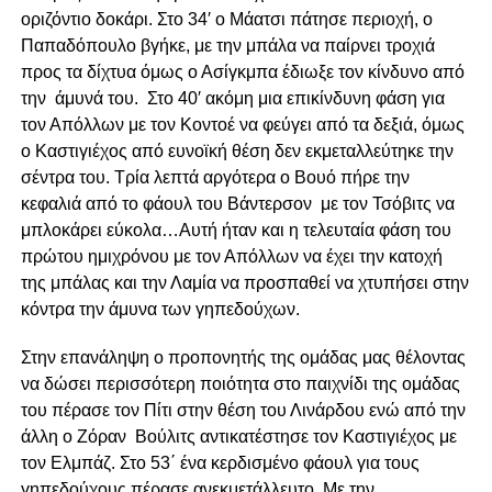
οριζόντιο δοκάρι. Στο 34′ ο Μάατσι πάτησε περιοχή, ο
Παπαδόπουλο βγήκε, με την μπάλα να παίρνει τροχιά
προς τα δίχτυα όμως ο Ασίγκμπα έδιωξε τον κίνδυνο από
την άμυνά του. Στο 40′ ακόμη μια επικίνδυνη φάση για
τον Απόλλων με τον Κοντοέ να φεύγει από τα δεξιά, όμως
ο Καστιγιέχος από ευνοϊκή θέση δεν εκμεταλλεύτηκε την
σέντρα του. Τρία λεπτά αργότερα ο Βουό πήρε την
κεφαλιά από το φάουλ του Βάντερσον με τον Τσόβιτς να
μπλοκάρει εύκολα…Αυτή ήταν και η τελευταία φάση του
πρώτου ημιχρόνου με τον Απόλλων να έχει την κατοχή
της μπάλας και την Λαμία να προσπαθεί να χτυπήσει στην
κόντρα την άμυνα των γηπεδούχων.
Στην επανάληψη ο προπονητής της ομάδας μας θέλοντας
να δώσει περισσότερη ποιότητα στο παιχνίδι της ομάδας
του πέρασε τον Πίτι στην θέση του Λινάρδου ενώ από την
άλλη ο Ζόραν Βούλιτς αντικατέστησε τον Καστιγιέχος με
τον Ελμπάζ. Στο 53΄ ένα κερδισμένο φάουλ για τους
γηπεδούχους πέρασε ανεκμετάλλευτο, Με την