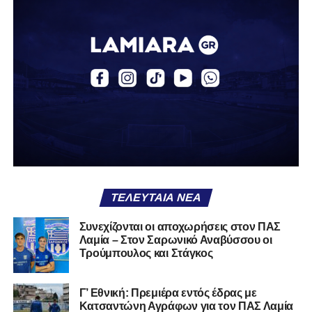
του Λαζαρίνα για το 1-0.
Το γκολ αυτό άλλαξε τη ροή του αγώνα, δίνοντας
ψυχολογία στη Λαμία που άρχισε να κρατά περισσότερο
την κατοχή. Τα Τρίκαλα προσπάθησαν να αντιδράσουν,
χωρίς όμως να δημιουργούν ουσιαστικές ευκαιρίες,
καθώς η άμυνα των παικτών του Βαγγέλη Στουρνάρα
λειτουργούσε αποτελεσματικά. Μέχρι το τέλος του πρώτου
μέρους, το ενδιαφέρον μεταφέρθηκε κυρίως στην εξέδρα,
με τον αγώνα να μην προσφέρει ιδιαίτερες συγκινήσεις.
Στο 45’ σημειώθηκε ένταση μετά από σκληρό μαρκάρισμα,
με τον διαιτητή να δείχνει κίτρινες κάρτες και στις δύο
ΤΕΛΕΥΤΑΊΑ ΝΈΑ
πλευρές, χωρίς όμως να αλλάξει κάτι στο σκορ.
Συνεχίζονται οι αποχωρήσεις στον ΠΑΣ
Το δεύτερο ημίχρονο ξεκίνησε σε παρόμοιο ρυθμό, ενώ το
Λαμία – Στον Σαρωνικό Αναβύσσου οι
δεύτερο γκολ της Ελασσόνας σε άλλο παιχνίδι μείωσε
Τρούμπουλος και Στάγκος
ακόμη περισσότερο το ενδιαφέρον της αναμέτρησης. Στο
57’, ο Αλτάνης δοκίμασε ένα αδύναμο γυριστό σουτ που
Γ’ Εθνική: Πρεμιέρα εντός έδρας με
πέρασε άουτ, ενώ λίγα λεπτά αργότερα ο Μέτσε είχε την
Κατσαντώνη Αγράφων για τον ΠΑΣ Λαμία