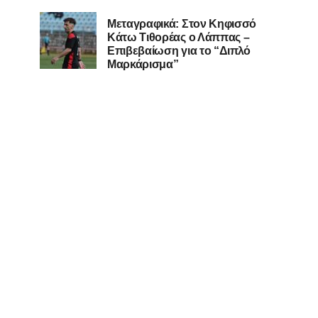
Μεταγραφικά: Στον Κηφισσό
Κάτω Τιθορέας ο Λάππας –
Επιβεβαίωση για το “Διπλό
Μαρκάρισμα”