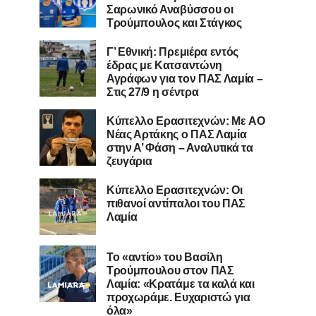
Σαρωνικό Αναβύσσου οι
Τρούμπουλος και Στάγκος
Γ’ Εθνική: Πρεμιέρα εντός
έδρας με Κατσαντώνη
Αγράφων για τον ΠΑΣ Λαμία –
Στις 27/9 η σέντρα
Kύπελλο Ερασιτεχνών: Με AO
Nέας Αρτάκης ο ΠΑΣ Λαμία
στην Α’ Φάση – Αναλυτικά τα
ζευγάρια
Κύπελλο Ερασιτεχνών: Οι
πιθανοί αντίπαλοι του ΠΑΣ
Λαμία
Το «αντίο» του Βασίλη
Τρούμπουλου στον ΠΑΣ
Λαμία: «Κρατάμε τα καλά και
προχωράμε. Ευχαριστώ για
όλα»