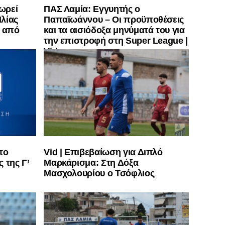
ωρεί
ΠΑΣ Λαμία: Εγγυητής ο
λίας
Παπαϊωάννου – Οι προϋποθέσεις
” από
και τα αισιόδοξα μηνύματά του για
την επιστροφή στη Super League |
Vid
 το
Vid | Επιβεβαίωση για Διπλό
 της Γ’
Μαρκάρισμα: Στη Δόξα
Μασχολουρίου ο Τσόφλιος