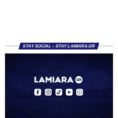
ΑΠΣ Κηφισσός
Κιθαιρών
ΠΑΣ Λαμία
Α.Ε. Μαλεσίνας
Α.Ο. Νέας Αρτάκης
STAY SOCIAL – STAY LAMIARA.GR
Α.Ε. Προποντίς Χαλκίδας
Ταμυναϊκός Αλιβερίου
Φωκικός
Συνολικά, στην
1η φάση
της διοργάνωσης συμμετέχουν
130 ομάδες
από τη Γ’ Εθνική και οι Κυπελλούχοι ή
φιναλίστ των ΕΠΣ που δήλωσαν συμμετοχή. Οι ομάδες
έχουν χωριστεί σε
14 γεωγραφικά γκρουπ
, ενώ μετά την
ολοκλήρωση της πρώτης φάσης θα προκύψουν
68
ομάδες
που θα συνεχίσουν στη διοργάνωση.