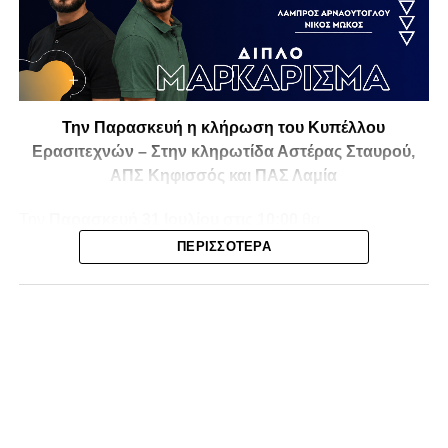
Την Παρασκευή η κλήρωση του Κυπέλλου
Ερασιτεχνών – Στην κληρωτίδα Αστέρας Σταυρού,
ΑΠΣ Κηφισσός και ΠΑΣ Λαμία
Την
Παρασκευή 31 Ιουλίου στις 10:00
θα
πραγματοποιηθεί στο ξενοδοχείο
Athens Marriott
η
ΠΕΡΙΣΣΌΤΕΡΑ
κλήρωση της
1ης και 2ης φάσης του Κυπέλλου
Ερασιτεχνικών Ομάδων
για την αγωνιστική περίοδο
2026-2027
, με το ενδιαφέρον να στρέφεται και στις ομάδες
της Φθιώτιδας που θα μπουν στη «μάχη» της
διοργάνωσης.
Στην κληρωτίδα θα βρίσκονται ο
Αστέρας Σταυρού
, ο
ΑΠΣ Κηφισσός
και ο
ΠΑΣ Λαμία
, οι οποίοι έχουν