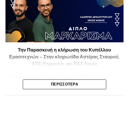
Την Παρασκευή η κλήρωση του Κυπέλλου
Ερασιτεχνών – Στην κληρωτίδα Αστέρας Σταυρού,
ΑΠΣ Κηφισσός και ΠΑΣ Λαμία
Την
Παρασκευή 31 Ιουλίου στις 10:00
θα
πραγματοποιηθεί στο ξενοδοχείο
Athens Marriott
η
ΠΕΡΙΣΣΌΤΕΡΑ
κλήρωση της
1ης και 2ης φάσης του Κυπέλλου
Ερασιτεχνικών Ομάδων
για την αγωνιστική περίοδο
2026-2027
, με το ενδιαφέρον να στρέφεται και στις ομάδες
της Φθιώτιδας που θα μπουν στη «μάχη» της
διοργάνωσης.