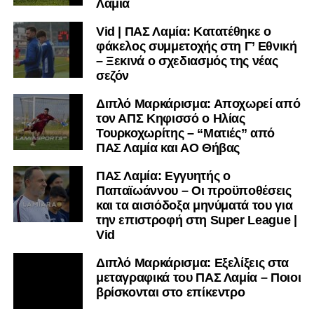
Λαμία
Vid | ΠΑΣ Λαμία: Κατατέθηκε ο
φάκελος συμμετοχής στη Γ’ Εθνική
– Ξεκινά ο σχεδιασμός της νέας
σεζόν
Διπλό Μαρκάρισμα: Αποχωρεί από
τον ΑΠΣ Κηφισσό ο Ηλίας
Τουρκοχωρίτης – “Ματιές” από
ΠΑΣ Λαμία και ΑΟ Θήβας
ΠΑΣ Λαμία: Εγγυητής ο
Παπαϊωάννου – Οι προϋποθέσεις
και τα αισιόδοξα μηνύματά του για
την επιστροφή στη Super League |
Vid
Διπλό Μαρκάρισμα: Εξελίξεις στα
μεταγραφικά του ΠΑΣ Λαμία – Ποιοι
βρίσκονται στο επίκεντρο