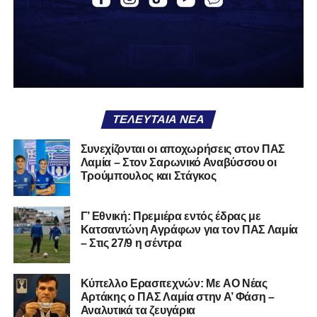
Α.Ο. Καρύστου
ΑΠΣ Κηφισσός
Κιθαιρών
ΠΑΣ Λαμία
Α.Ε. Μαλεσίνας
ΤΕΛΕΥΤΑΊΑ ΝΈΑ
Α.Ο. Νέας Αρτάκης
Συνεχίζονται οι αποχωρήσεις στον ΠΑΣ
Λαμία – Στον Σαρωνικό Αναβύσσου οι
Α.Ε. Προποντίς Χαλκίδας
Τρούμπουλος και Στάγκος
Ταμυναϊκός Αλιβερίου
Φωκικός
Γ’ Εθνική: Πρεμιέρα εντός έδρας με
Κατσαντώνη Αγράφων για τον ΠΑΣ Λαμία
– Στις 27/9 η σέντρα
Συνολικά, στην
1η φάση
της διοργάνωσης συμμετέχουν
130 ομάδες
από τη Γ’ Εθνική και οι Κυπελλούχοι ή
φιναλίστ των ΕΠΣ που δήλωσαν συμμετοχή. Οι ομάδες
Kύπελλο Ερασιτεχνών: Με AO Nέας
έχουν χωριστεί σε
14 γεωγραφικά γκρουπ
, ενώ μετά την
Αρτάκης ο ΠΑΣ Λαμία στην Α’ Φάση –
Αναλυτικά τα ζευγάρια
ολοκλήρωση της πρώτης φάσης θα προκύψουν
68