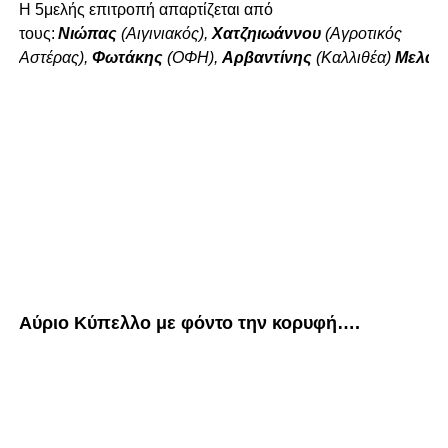
Η 5μελής επιτροπή απαρτίζεται από
τους:
Nιώπας
(Αιγινιακός),
Χατζηιωάννου
(Αγροτικός
Αστέρας),
Φωτάκης
(ΟΦΗ),
Αρβαντίνης
(Καλλιθέα)
Μελάς
Αύριο Κύπελλο με φόντο την κορυφή….