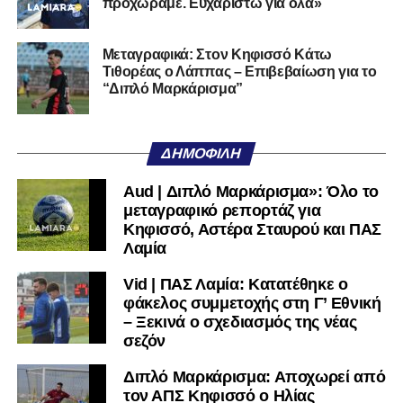
προχωράμε. Ευχαριστώ για όλα»
Αυτοπεποίθηση.
Αν η Λαμία συνεχίσει να μικραίνει τον εαυτό της, δεν θα
Μεταγραφικά: Στον Κηφισσό Κάτω
Τιθορέας ο Λάππας – Επιβεβαίωση για το
χρειαστεί κανείς άλλος να το κάνει.
“Διπλό Μαρκάρισμα”
Όταν αποφασίσει να συνειδητοποιήσει ότι είναι
μεγάλη, τότε η Γ’ Εθνική θα μοιάζει από μόνη της
ΔΗΜΟΦΙΛΉ
πολύ μικρή.
Aud | Διπλό Μαρκάρισμα»: Όλο το
Ακολουθήστε το
lamiara.gr
στο
Google News
για να
μεταγραφικό ρεπορτάζ για
μαθαίνετε πρώτοι τα κυανόλευκα νέα στην Ελλάδα και τον
Κηφισσό, Αστέρα Σταυρού και ΠΑΣ
υπόλοιπο κόσμο. Ακολουθήστε το lamiara.gr στο
Λαμία
Facebook
, στο
Twitter
και στο
Instagram
για να
Vid | ΠΑΣ Λαμία: Κατατέθηκε ο
μαθαίνετε σε χρόνο dt όλα τα νέα.
φάκελος συμμετοχής στη Γ’ Εθνική
– Ξεκινά ο σχεδιασμός της νέας
σεζόν
Διπλό Μαρκάρισμα: Αποχωρεί από
τον ΑΠΣ Κηφισσό ο Ηλίας