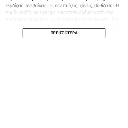
κερδίζεις, ανεβαίνεις. Ή, δεν παίζεις, χάνεις, βυθίζεσαι. Η
Λαμία
μοιάζει να έχει βρει έναν τρίτο δρόμο: αυτόν της
σταδιακής, αθόρυβης, αλλά σταθερής συρρίκνωσης. Όχι
αγωνιστικής. Αυτή δεν φαίνεται να υπάρχει με τα δεδομένα
της κατηγορίας. Της συρρίκνωσης της ίδιας της
ΠΕΡΙΣΣΌΤΕΡΑ
υπόστασής της.
Γράφει ο Νίκος Μώκος
Για μια ομάδα που πέρασε μια σχεδόν δεκαετία στα
σαλόνια της
Super League 1
, που έφτιαξε όνομα και
αναγνωρισιμότητα, δεν μπορεί η κουβέντα της πόλης να
είναι «μας αδικούν», «μας πολεμούν», «μας έχουν βάλει
στο μάτι».
Αυτά είναι πολυτέλειες των μικρών
.
Όχι των
ομάδων που ζητούν να παραμείνουν μεγάλες, έστω
και μέσα σε μια μικρή κατηγορία.
Η Λαμία, αντί να λειτουργεί ως το κεντρικό σημείο
αναφοράς του ποδοσφαιρικού χάρτη στον
Νομός