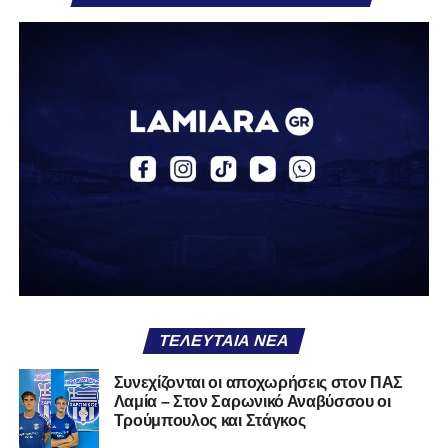
«Ο Α.Ο. Σαρωνικός Αναβύσσου ανακοινώνει την
απόκτηση του ποδοσφαιριστή Βασίλη Τρούμπουλου.
Ο Βασίλης, ο οποίος είναι 23 χρονών (γεννημένος το
2003), αγωνίζεται ως στόπερ και αμυντικός μέσος και την
περσινή σεζόν πραγματοποίησε γεμάτη χρονιά στη Γ’
Εθνική με τα χρώματα του ΠΑΣ Λαμία.
Στο παρελθόν αγωνίστηκε στην ΑΕΚ Β’, με την οποία
κατέγραψε 10 συμμετοχές στη Super League 2, καθώς
επίσης σε Εθνικό και Ζάκυνθο. Ξεκίνησε την καριέρα του
από τα τμήματα υποδομής του ΠΑΣ Λαμία, φτάνοντας
μέχρι την πρώτη ομάδα, με την οποία πραγματοποίησε
συμμετοχή στη Super League απέναντι στον Παναιτωλικό
στις 26 Σεπτεμβρίου 2021.
ΤΕΛΕΥΤΑΊΑ ΝΈΑ
Καλωσορίζουμε τον Βασίλη στην οικογένεια του
Συνεχίζονται οι αποχωρήσεις στον ΠΑΣ
Λαμία – Στον Σαρωνικό Αναβύσσου οι
Σαρωνικού και του ευχόμαστε υγεία και πολλές
Τρούμπουλος και Στάγκος
επιτυχίες.»