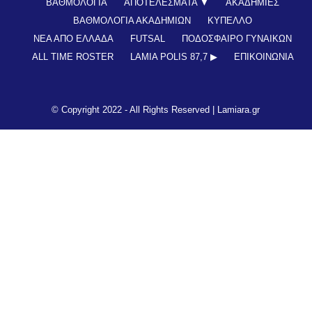
ΒΑΘΜΟΛΟΓΙΑ
ΑΠΟΤΕΛΕΣΜΑΤΑ ▼
ΑΚΑΔΗΜΙΕΣ
ΒΑΘΜΟΛΟΓΙΑ ΑΚΑΔΗΜΙΩΝ
ΚΥΠΕΛΛΟ
ΝΕΑ ΑΠΟ ΕΛΛΑΔΑ
FUTSAL
ΠΟΔΟΣΦΑΙΡΟ ΓΥΝΑΙΚΩΝ
ALL TIME ROSTER
LAMIA POLIS 87,7 ▶︎
ΕΠΙΚΟΙΝΩΝΊΑ
© Copyright 2022 - All Rights Reserved |
Lamiara.gr