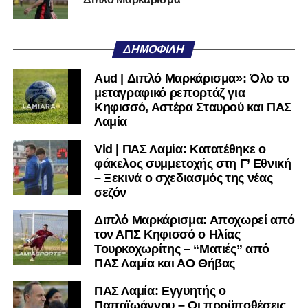
μαθαίνετε πρώτοι τα κυανόλευκα νέα στην Ελλάδα και τον
υπόλοιπο κόσμο. Ακολουθήστε το lamiara.gr στο
Facebook
, στο
Twitter
και στο
Instagram
για να
ΔΗΜΟΦΙΛΉ
μαθαίνετε σε χρόνο dt όλα τα νέα.
Aud | Διπλό Μαρκάρισμα»: Όλο το
μεταγραφικό ρεπορτάζ για
Κηφισσό, Αστέρα Σταυρού και ΠΑΣ
Λαμία
Vid | ΠΑΣ Λαμία: Κατατέθηκε ο
φάκελος συμμετοχής στη Γ’ Εθνική
– Ξεκινά ο σχεδιασμός της νέας
σεζόν
Διπλό Μαρκάρισμα: Αποχωρεί από
τον ΑΠΣ Κηφισσό ο Ηλίας
Τουρκοχωρίτης – “Ματιές” από
ΠΑΣ Λαμία και ΑΟ Θήβας
ΠΑΣ Λαμία: Εγγυητής ο
Παπαϊωάννου – Οι προϋποθέσεις