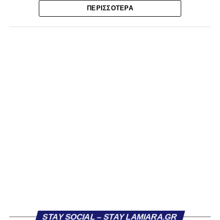
Ο λόγος για τον Βασίλη Τρούμπουλο και τον Χρυσόστομο
ΠΕΡΙΣΣΌΤΕΡΑ
Στάγκο, οι οποίοι θα συνεχίσουν μαζί την ποδοσφαιρική
τους πορεία στον Σαρωνικό Αναβύσσου, με τον σύλλογο
να ανακοινώνει επίσημα την απόκτησή τους.
Ιδιαίτερο ενδιαφέρον παρουσιάζει η περίπτωση του
Βασίλη Τρούμπουλου, ο οποίος βρέθηκε στο στόχαστρο
αρκετών ομάδων το φετινό καλοκαίρι. Ανάμεσα στους
συλλόγους που ενδιαφέρθηκαν έντονα για την απόκτησή
του ήταν η Κόρινθος και ο Ιωνικός, με την ομάδα της
Κορίνθου να εμφανίζεται για μεγάλο χρονικό διάστημα ως
το φαβορί για την υπογραφή του. Ωστόσο, η εξέλιξη ήταν
διαφορετική, καθώς ο 23χρονος αμυντικός επέλεξε τελικά
τον Σαρωνικό Αναβύσσου, όπου θα συναντήσει ξανά τον
πρώην συμπαίκτη του στον ΠΑΣ Λαμία, Χρυσόστομο
Στάγκο.
Η ανακοίνωση για τον Βασίλη Τρούμπουλο
STAY SOCIAL – STAY LAMIARA.GR