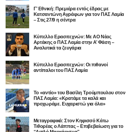
Γ’ Εθνική: Πρεμιέρα εντός έδρας με
Κατσαντώνη Αγράφων για τον ΠΑΣ Λαμία
– Στις 27/9 η σέντρα
Η ανακοίνωση για τον Χρυσόστομο Στάγκο
«Ο Α.Ο. Σαρωνικός Αναβύσσου ανακοινώνει την
Kύπελλο Ερασιτεχνών: Με AO Nέας
απόκτηση του τερματοφύλακα Χρυσόστομου Στάγκου.
Αρτάκης ο ΠΑΣ Λαμία στην Α’ Φάση –
Αναλυτικά τα ζευγάρια
Ο 24χρονος τερματοφύλακας (γεννημένος στις
27/06/2002) προέρχεται επίσης από μία γεμάτη χρονιά
Κύπελλο Ερασιτεχνών: Οι πιθανοί
στη Γ’ Εθνική με τον ΠΑΣ Λαμία. Στο παρελθόν
αντίπαλοι του ΠΑΣ Λαμία
αγωνίστηκε στον Λεβαδειακό, ενώ πέρασε και από ομάδες
της Serie D στην Ιταλία, όπως οι Nocerina, S. Maria
Cilento και Castrovillari, έχοντας ξεκινήσει την
Το «αντίο» του Βασίλη Τρούμπουλου στον
ποδοσφαιρική του διαδρομή από τον Απόλλωνα Σμύρνης.
ΠΑΣ Λαμία: «Κρατάμε τα καλά και
προχωράμε. Ευχαριστώ για όλα»
Τον καλωσορίζουμε στην οικογένεια του Σαρωνικού και
του ευχόμαστε υγεία και επιτυχίες.»
Μεταγραφικά: Στον Κηφισσό Κάτω
Τιθορέας ο Λάππας – Επιβεβαίωση για το
Ακολουθήστε το
lamiara.gr
στο
Google News
για να
“Διπλό Μαρκάρισμα”