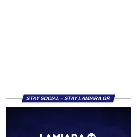
όμως να καταφέρουν να απειλήσουν ουσιαστικά τη Λαμία.
Η πρώτη αξιόλογη στιγμή καταγράφηκε στο 13’, όταν ο
Κοκκίνης επιχείρησε απευθείας εκτέλεση φάουλ από
πλάγια θέση, με τη μπάλα να καταλήγει άουτ. Παρόμοια
κατάληξη είχε και η κεφαλιά του Αντερέμι δύο λεπτά
αργότερα, έπειτα από κόρνερ. Γενικά, στα μέσα του
πρώτου ημιχρόνου η ομάδα μας έδειχνε σημάδια
κόπωσης.
Πιθανόν αυτό να συνδεόταν και με το γεγονός ότι η
Ελασσόνα είχε ήδη προηγηθεί απέναντι στον Αστέρα
Σταυρού, κάνοντας το αποτέλεσμα στα Τρίκαλα λιγότερο
κρίσιμο. Παρ’ όλα αυτά, στην πρώτη ουσιαστική της
ευκαιρία, η Λαμία κατάφερε να ανοίξει το σκορ. Στο 26’,
STAY SOCIAL – STAY LAMIARA.GR
μετά από εκτέλεση κόρνερ, ο Τρούμπουλος βρήκε τη
μπάλα και ο Κουφιώτης με κεφαλιά την έστειλε στα δίχτυα
του Λαζαρίνα για το 1-0.
Το γκολ αυτό άλλαξε τη ροή του αγώνα, δίνοντας