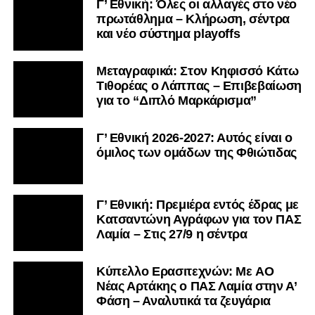
Γ’ Εθνική: Όλες οι αλλαγές στο νέο
πρωτάθλημα – Κλήρωση, σέντρα
και νέο σύστημα playoffs
Μεταγραφικά: Στον Κηφισσό Κάτω
Τιθορέας ο Λάππας – Επιβεβαίωση
για το “Διπλό Μαρκάρισμα”
Γ’ Εθνική 2026-2027: Αυτός είναι ο
όμιλος των ομάδων της Φθιώτιδας
Γ’ Εθνική: Πρεμιέρα εντός έδρας με
Κατσαντώνη Αγράφων για τον ΠΑΣ
Λαμία – Στις 27/9 η σέντρα
Kύπελλο Ερασιτεχνών: Με AO
Nέας Αρτάκης ο ΠΑΣ Λαμία στην Α’
Φάση – Αναλυτικά τα ζευγάρια