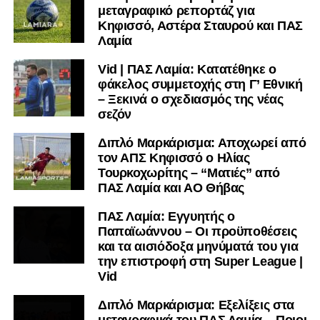
ΠΑΣ Λαμία:
Λαζαρίνας, Λαμπίρης, Ορφανός, Κοκκίνης,
μεταγραφικό ρεπορτάζ για
Παπαδάκος, Αντερέμι, Κάτανας, Βασίλας, Σκόνδρας Α.,
Κηφισσό, Αστέρα Σταυρού και ΠΑΣ
Μέτσε, Κακάμης
Λαμία
Vid | ΠΑΣ Λαμία: Κατατέθηκε ο
Ακολουθήστε το
lamiara.gr
στο
Google News
για να
φάκελος συμμετοχής στη Γ’ Εθνική
μαθαίνετε πρώτοι τα κυανόλευκα νέα στην Ελλάδα και τον
– Ξεκινά ο σχεδιασμός της νέας
υπόλοιπο κόσμο. Ακολουθήστε το lamiara.gr στο
σεζόν
Facebook
, στο
Twitter
και στο
Instagram
για να
μαθαίνετε σε χρόνο dt όλα τα νέα.
Διπλό Μαρκάρισμα: Αποχωρεί από
τον ΑΠΣ Κηφισσό ο Ηλίας
Τουρκοχωρίτης – “Ματιές” από
ΠΑΣ Λαμία και ΑΟ Θήβας
ΠΑΣ Λαμία: Εγγυητής ο
Παπαϊωάννου – Οι προϋποθέσεις
και τα αισιόδοξα μηνύματά του για
την επιστροφή στη Super League |
Vid
Διπλό Μαρκάρισμα: Εξελίξεις στα