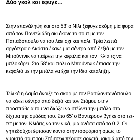
Δύο γκολ και έφυγε…
Στην επανάληψη και στο 53′ ο Νίλι ξέφυγε ακόμη μία φορά
από τον Παντελιάδη ακι έκανε το σου
τ με τον
Παπαδόπουλο να του λέει όχι και πάλι. Τρία λεπτά
αργότερα ο Ακόστα έκανε μια σέντρα από δεξιά με τον
Μπούντνικ να παίρνει την κεφαλιά και τον Κλιάιτς να
μπλοκάρει. Στο 58′ και πάλι ο Μπούντνικ έπιασε την
κεφαλιά με την μπάλα να έχει την ίδια κατάληξη.
Τελικά η Λαμία άνοιξε το σκορ με τον Βασιλαντωνόπουλο
να κάνει σέντρα από δεξιά και τον Στάμου στην
προσπάθεια του να διώξει να στέλνει την μπάλα στα
δίχτυα της ομάδας του. Στο 65′ ο Βάντερσον βγήκε στο τετ-
τετ με τον Κλιάιτς να τον νικά, μια ανάσα από το 0-2. Οι
γηπεδούχοι έφτασαν κοντά στην ισοφάριση όμως το
γυριστό σουτ του Στόιτσεφ πέρασε αρκετά μακριά από την