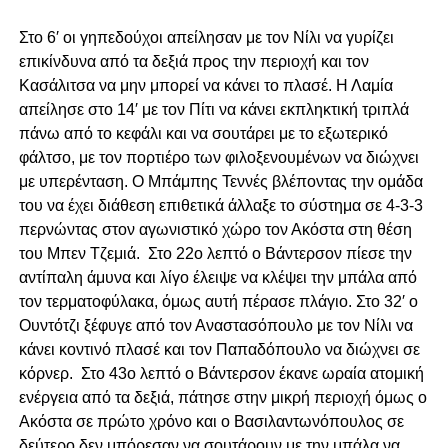
Στο 6′ οι γηπεδούχοι απείλησαν με τον Νίλι να γυρίζει
επικίνδυνα από τα δεξιά προς την περιοχή και τον
Κασάλιτσα να μην μπορεί να κάνει το πλασέ. Η Λαμία
απείλησε στο 14′ με τον Πίτι να κάνει εκπληκτική τριπλά
πάνω από το κεφάλι και να σουτάρει με το εξωτερικό
φάλτσο, με τον πορτιέρο των φιλοξενουμένων να διώχνει
με υπερένταση. Ο Μπάμπης Τεννές βλέποντας την ομάδα
του να έχει διάθεση επιθετικά άλλαξε το σύστημα σε 4-3-3
περνώντας στον αγωνιστικό χώρο τον Ακόστα στη θέση
του Μπεν Τζεμιά. Στο 22ο λεπτό ο Βάντερσον πίεσε την
αντίπαλη άμυνα και λίγο έλειψε να κλέψει την μπάλα από
τον τερματοφύλακα, όμως αυτή πέρασε πλάγιο. Στο 32′ ο
Ουντότζι ξέφυγε από τον Αναστασόπουλο με τον Νίλι να
κάνει κοντινό πλασέ και τον Παπαδόπουλο να διώχνει σε
κόρνερ. Στο 43ο λεπτό ο Βάντερσον έκανε ωραία ατομική
ενέργεια από τα δεξιά, πάτησε στην μικρή περιοχή όμως ο
Ακόστα σε πρώτο χρόνο και ο Βασιλαντωνόπουλος σε
δεύτερο δεν μπόρεσαν να σουτάρουν με την μπάλα να