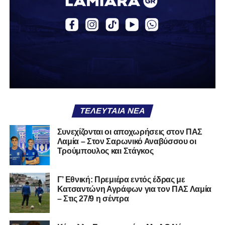
ψυχολογία στη Λαμία που άρχισε να κρατά περισσότερο
την κατοχή. Τα Τρίκαλα προσπάθησαν να αντιδράσουν,
χωρίς όμως να δημιουργούν ουσιαστικές ευκαιρίες,
καθώς η άμυνα των παικτών του Βαγγέλη Στουρνάρα
λειτουργούσε αποτελεσματικά. Μέχρι το τέλος του πρώτου
μέρους, το ενδιαφέρον μεταφέρθηκε κυρίως στην εξέδρα,
με τον αγώνα να μην προσφέρει ιδιαίτερες συγκινήσεις.
Στο 45’ σημειώθηκε ένταση μετά από σκληρό μαρκάρισμα,
με τον διαιτητή να δείχνει κίτρινες κάρτες και στις δύο
ΤΕΛΕΥΤΑΊΑ ΝΈΑ
πλευρές, χωρίς όμως να αλλάξει κάτι στο σκορ.
Συνεχίζονται οι αποχωρήσεις στον ΠΑΣ
Το δεύτερο ημίχρονο ξεκίνησε σε παρόμοιο ρυθμό, ενώ το
Λαμία – Στον Σαρωνικό Αναβύσσου οι
δεύτερο γκολ της Ελασσόνας σε άλλο παιχνίδι μείωσε
Τρούμπουλος και Στάγκος
ακόμη περισσότερο το ενδιαφέρον της αναμέτρησης. Στο
57’, ο Αλτάνης δοκίμασε ένα αδύναμο γυριστό σουτ που
Γ’ Εθνική: Πρεμιέρα εντός έδρας με
πέρασε άουτ, ενώ λίγα λεπτά αργότερα ο Μέτσε είχε την
Κατσαντώνη Αγράφων για τον ΠΑΣ Λαμία
ίδια τύχη με σουτ εκτός περιοχής.
– Στις 27/9 η σέντρα
Η Λαμία πλησίασε στο 2-0 στο 67’, όταν ο Βρέττας