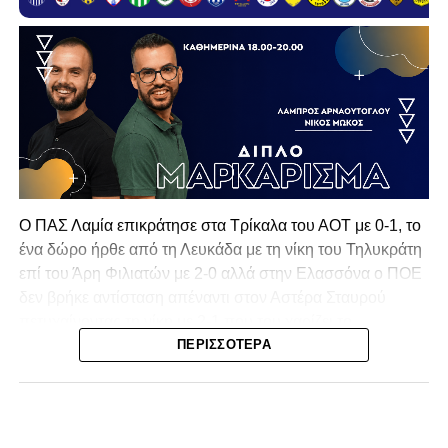
Ο ΠΑΣ Λαμία επικράτησε στα Τρίκαλα του ΑΟΤ με 0-1, το
ένα δώρο ήρθε από τη Λευκάδα με τη νίκη του Τηλυκράτη
επί του Άρη Φιλιατών με 2-0 αλλά στην Ελασσόνα ο ΠΟΕ
δεν βρήκε αντίσταση απέναντι στον Αστέρα Σταυρού
πετυχαίνοντας τη νίκη με 2-1 που του χαρίζει το
πρωτάθλημα και την πρόκριση στην επόμενη φάση!
ΠΕΡΙΣΣΌΤΕΡΑ
Δεύτερη θέση για τον ΠΑΣ Λαμία σε μία σεζόν που
ξεπέρασε την φετινή έκδοση του εαυτού του!
Τα Τρίκαλα μπήκαν πιο δυναμικά στην αναμέτρηση, χωρίς