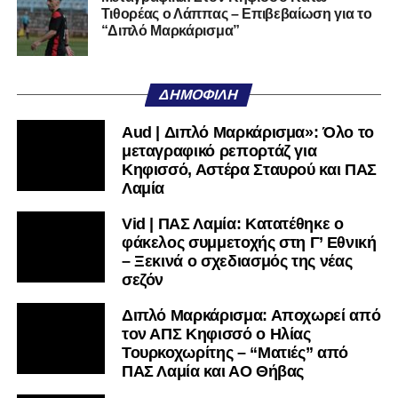
Τιθορέας ο Λάππας – Επιβεβαίωση για το
Ακολουθήστε το
lamiara.gr
στο
Google News
για να
“Διπλό Μαρκάρισμα”
μαθαίνετε πρώτοι τα κυανόλευκα νέα στην Ελλάδα και τον
υπόλοιπο κόσμο. Ακολουθήστε το lamiara.gr στο
Facebook
, στο
Twitter
και στο
Instagram
για να
ΔΗΜΟΦΙΛΉ
μαθαίνετε σε χρόνο dt όλα τα νέα.
Aud | Διπλό Μαρκάρισμα»: Όλο το
μεταγραφικό ρεπορτάζ για
Κηφισσό, Αστέρα Σταυρού και ΠΑΣ
Λαμία
Vid | ΠΑΣ Λαμία: Κατατέθηκε ο
φάκελος συμμετοχής στη Γ’ Εθνική
– Ξεκινά ο σχεδιασμός της νέας
σεζόν
Διπλό Μαρκάρισμα: Αποχωρεί από
τον ΑΠΣ Κηφισσό ο Ηλίας
Τουρκοχωρίτης – “Ματιές” από
ΠΑΣ Λαμία και ΑΟ Θήβας