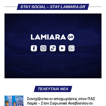
Η ανακοίνωση για τον Βασίλη Τρούμπουλο
STAY SOCIAL – STAY LAMIARA.GR
«Ο Α.Ο. Σαρωνικός Αναβύσσου ανακοινώνει την
απόκτηση του ποδοσφαιριστή Βασίλη Τρούμπουλου.
Ο Βασίλης, ο οποίος είναι 23 χρονών (γεννημένος το
2003), αγωνίζεται ως στόπερ και αμυντικός μέσος και την
περσινή σεζόν πραγματοποίησε γεμάτη χρονιά στη Γ’
Εθνική με τα χρώματα του ΠΑΣ Λαμία.
Στο παρελθόν αγωνίστηκε στην ΑΕΚ Β’, με την οποία
κατέγραψε 10 συμμετοχές στη Super League 2, καθώς
επίσης σε Εθνικό και Ζάκυνθο. Ξεκίνησε την καριέρα του
από τα τμήματα υποδομής του ΠΑΣ Λαμία, φτάνοντας
μέχρι την πρώτη ομάδα, με την οποία πραγματοποίησε
συμμετοχή στη Super League απέναντι στον Παναιτωλικό
στις 26 Σεπτεμβρίου 2021.
ΤΕΛΕΥΤΑΊΑ ΝΈΑ
Καλωσορίζουμε τον Βασίλη στην οικογένεια του
Συνεχίζονται οι αποχωρήσεις στον ΠΑΣ
Λαμία – Στον Σαρωνικό Αναβύσσου οι
Σαρωνικού και του ευχόμαστε υγεία και πολλές