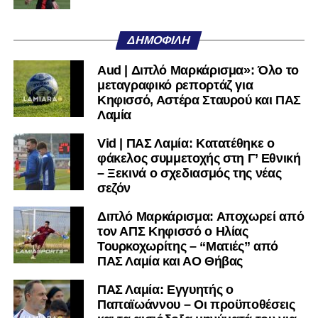
Όταν αποφασίσει να συνειδητοποιήσει ότι είναι
μεγάλη, τότε η Γ’ Εθνική θα μοιάζει από μόνη της
ΔΗΜΟΦΙΛΉ
πολύ μικρή.
Aud | Διπλό Μαρκάρισμα»: Όλο το
Ακολουθήστε το
lamiara.gr
στο
Google News
για να
μεταγραφικό ρεπορτάζ για
μαθαίνετε πρώτοι τα κυανόλευκα νέα στην Ελλάδα και τον
Κηφισσό, Αστέρα Σταυρού και ΠΑΣ
υπόλοιπο κόσμο. Ακολουθήστε το lamiara.gr στο
Λαμία
Facebook
, στο
Twitter
και στο
Instagram
για να
Vid | ΠΑΣ Λαμία: Κατατέθηκε ο
μαθαίνετε σε χρόνο dt όλα τα νέα.
φάκελος συμμετοχής στη Γ’ Εθνική
– Ξεκινά ο σχεδιασμός της νέας
σεζόν
Διπλό Μαρκάρισμα: Αποχωρεί από
τον ΑΠΣ Κηφισσό ο Ηλίας
Τουρκοχωρίτης – “Ματιές” από
ΠΑΣ Λαμία και ΑΟ Θήβας
ΠΑΣ Λαμία: Εγγυητής ο
Παπαϊωάννου – Οι προϋποθέσεις