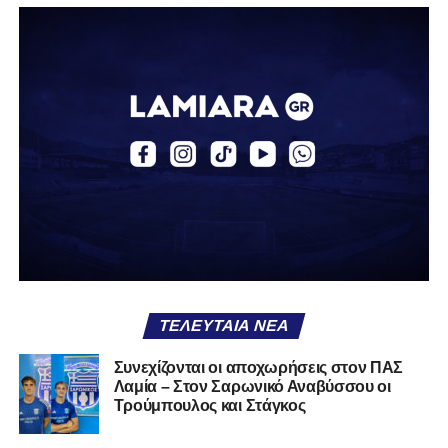
Η δυναμική που χτίστηκε με κόπο, με χρήματα, με
δουλειά, με ατέλειωτες ώρες ανθρώπων που δεν
φαίνονται βρίσκεται σήμερα διάτρητη. Σαν ένα σακάκι
καλό που κάποτε φόρεσες σε επίσημες περιστάσεις τώρα
το κρατάς στη ντουλάπα, τσαλακωμένο, χωρίς να ξέρεις
αν πρέπει να το φορέσεις ξανά ή να το χαρίσεις. Η Λαμία
δείχνει να μην ξέρει τι θέλει να είναι. Και αυτό είναι πάντα
χειρότερο από το να ξέρεις ότι είσαι μικρός.
Το πιο ανησυχητικό δεν είναι η κατηγορία, είναι ότι
φίλαθλοι και περίγυρος, αντί για παράγοντες
σταθερότητας, γίνονται πολλαπλασιαστές αμφιβολίας.
ΤΕΛΕΥΤΑΊΑ ΝΈΑ
Ασχολούνται περισσότερο με τις «χάρες» των άλλων
παρά με τις δικές τους αδυναμίες. Σαν να ψάχνεις
Συνεχίζονται οι αποχωρήσεις στον ΠΑΣ
στον διπλανό το γιατί δεν βρέχει, ενώ κρατάς
Λαμία – Στον Σαρωνικό Αναβύσσου οι
ομπρέλα μέσα στο σαλόνι.
Τρούμπουλος και Στάγκος
Μια
ομάδα
με
brand
, με
ιστορική διαδρομή
, με