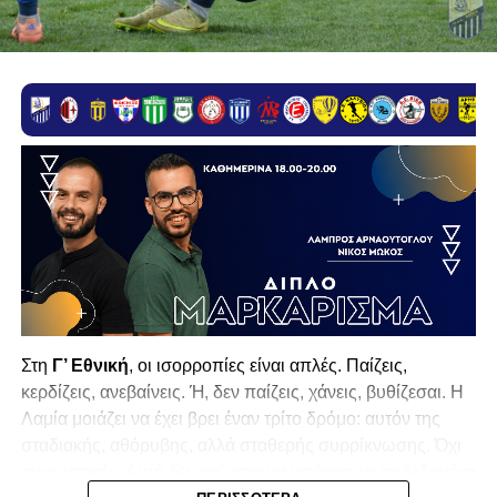
Στη
Γ’ Εθνική
, οι ισορροπίες είναι απλές. Παίζεις,
κερδίζεις, ανεβαίνεις. Ή, δεν παίζεις, χάνεις, βυθίζεσαι. Η
Λαμία
μοιάζει να έχει βρει έναν τρίτο δρόμο: αυτόν της
σταδιακής, αθόρυβης, αλλά σταθερής συρρίκνωσης. Όχι
αγωνιστικής. Αυτή δεν φαίνεται να υπάρχει με τα δεδομένα