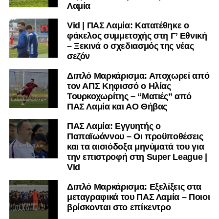
υπόλοιπο κόσμο. Ακολουθήστε το lamiara.gr στο
Λαμία
Facebook
, στο
Twitter
και στο
Instagram
για να
Vid | ΠΑΣ Λαμία: Κατατέθηκε ο
μαθαίνετε σε χρόνο dt όλα τα νέα.
φάκελος συμμετοχής στη Γ’ Εθνική
– Ξεκινά ο σχεδιασμός της νέας
σεζόν
Διπλό Μαρκάρισμα: Αποχωρεί από
τον ΑΠΣ Κηφισσό ο Ηλίας
Τουρκοχωρίτης – “Ματιές” από
ΠΑΣ Λαμία και ΑΟ Θήβας
ΠΑΣ Λαμία: Εγγυητής ο
Παπαϊωάννου – Οι προϋποθέσεις
και τα αισιόδοξα μηνύματά του για
την επιστροφή στη Super League |
Vid
Διπλό Μαρκάρισμα: Εξελίξεις στα
μεταγραφικά του ΠΑΣ Λαμία – Ποιοι
βρίσκονται στο επίκεντρο