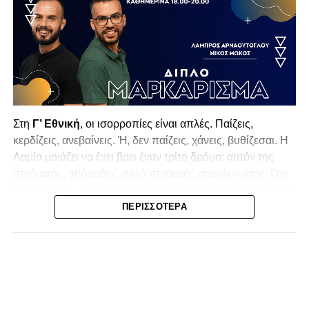
Στη
Γ’ Εθνική
, οι ισορροπίες είναι απλές. Παίζεις,
κερδίζεις, ανεβαίνεις. Ή, δεν παίζεις, χάνεις, βυθίζεσαι. Η
Λαμία
μοιάζει να έχει βρει έναν τρίτο δρόμο: αυτόν της
σταδιακής, αθόρυβης, αλλά σταθερής συρρίκνωσης. Όχι
αγωνιστικής. Αυτή δεν φαίνεται να υπάρχει με τα δεδομένα
της κατηγορίας. Της συρρίκνωσης της ίδιας της
ΠΕΡΙΣΣΌΤΕΡΑ
υπόστασής της.
Γράφει ο Νίκος Μώκος
Για μια ομάδα που πέρασε μια σχεδόν δεκαετία στα
σαλόνια της
Super League 1
, που έφτιαξε όνομα και