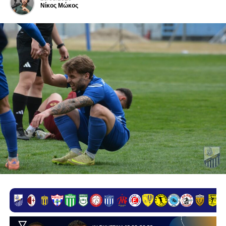
Νίκος Μώκος