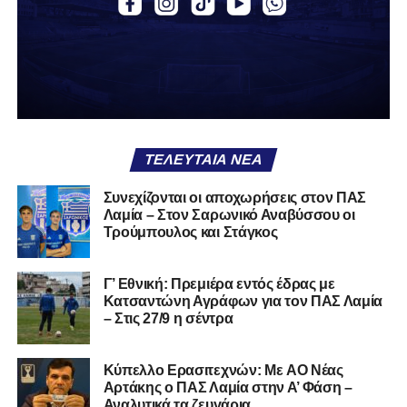
αν πρέπει να το φορέσεις ξανά ή να το χαρίσεις. Η Λαμία
δείχνει να μην ξέρει τι θέλει να είναι. Και αυτό είναι πάντα
χειρότερο από το να ξέρεις ότι είσαι μικρός.
Το πιο ανησυχητικό δεν είναι η κατηγορία, είναι ότι
φίλαθλοι και περίγυρος, αντί για παράγοντες
σταθερότητας, γίνονται πολλαπλασιαστές αμφιβολίας.
ΤΕΛΕΥΤΑΊΑ ΝΈΑ
Ασχολούνται περισσότερο με τις «χάρες» των άλλων
παρά με τις δικές τους αδυναμίες. Σαν να ψάχνεις
Συνεχίζονται οι αποχωρήσεις στον ΠΑΣ
στον διπλανό το γιατί δεν βρέχει, ενώ κρατάς
Λαμία – Στον Σαρωνικό Αναβύσσου οι
ομπρέλα μέσα στο σαλόνι.
Τρούμπουλος και Στάγκος
Μια
ομάδα
με
brand
, με
ιστορική διαδρομή
, με
Γ’ Εθνική: Πρεμιέρα εντός έδρας με
εμπειρία
ανώτερων επιπέδων,
δεν μπορεί να εκπέμπει
Κατσαντώνη Αγράφων για τον ΠΑΣ Λαμία
εικόνα ομάδας-θύματος.
Δεν γίνεται να μιλά για «κέντρα
– Στις 27/9 η σέντρα
αποφάσεων» και «επιρροές» και «αδικίες».
Αυτά είναι
ομολογίες μειονεξίας. Και οι μεγάλες ομάδες δεν
Kύπελλο Ερασιτεχνών: Με AO Nέας
ομολογούν μειονεξία. Τη διορθώνουν.
Βέβαια αυτό
Αρτάκης ο ΠΑΣ Λαμία στην Α’ Φάση –
απαιτεί και ισχυρό διοικητικό αποτύπωμα. Κάτι που σε
Αναλυτικά τα ζευγάρια