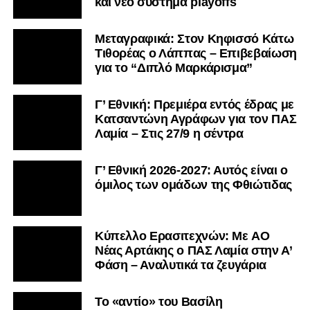
και νέο σύστημα playoffs
Μεταγραφικά: Στον Κηφισσό Κάτω
Τιθορέας ο Λάππας – Επιβεβαίωση
για το “Διπλό Μαρκάρισμα”
Γ’ Εθνική: Πρεμιέρα εντός έδρας με
Κατσαντώνη Αγράφων για τον ΠΑΣ
Λαμία – Στις 27/9 η σέντρα
Γ’ Εθνική 2026-2027: Αυτός είναι ο
όμιλος των ομάδων της Φθιώτιδας
Kύπελλο Ερασιτεχνών: Με AO
Nέας Αρτάκης ο ΠΑΣ Λαμία στην Α’
Φάση – Αναλυτικά τα ζευγάρια
Το «αντίο» του Βασίλη