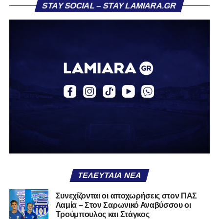
STAY SOCIAL – STAY LAMIARA.GR
«Ο Α.Ο. Σαρωνικός Αναβύσσου ανακοινώνει την
απόκτηση του ποδοσφαιριστή Βασίλη Τρούμπουλου.
Ο Βασίλης, ο οποίος είναι 23 χρονών (γεννημένος το
2003), αγωνίζεται ως στόπερ και αμυντικός μέσος και την
περσινή σεζόν πραγματοποίησε γεμάτη χρονιά στη Γ’
Εθνική με τα χρώματα του ΠΑΣ Λαμία.
Στο παρελθόν αγωνίστηκε στην ΑΕΚ Β’, με την οποία
κατέγραψε 10 συμμετοχές στη Super League 2, καθώς
επίσης σε Εθνικό και Ζάκυνθο. Ξεκίνησε την καριέρα του
από τα τμήματα υποδομής του ΠΑΣ Λαμία, φτάνοντας
μέχρι την πρώτη ομάδα, με την οποία πραγματοποίησε
συμμετοχή στη Super League απέναντι στον Παναιτωλικό
στις 26 Σεπτεμβρίου 2021.
ΤΕΛΕΥΤΑΊΑ ΝΈΑ
Καλωσορίζουμε τον Βασίλη στην οικογένεια του
Συνεχίζονται οι αποχωρήσεις στον ΠΑΣ
Λαμία – Στον Σαρωνικό Αναβύσσου οι
Σαρωνικού και του ευχόμαστε υγεία και πολλές
Τρούμπουλος και Στάγκος
επιτυχίες.»