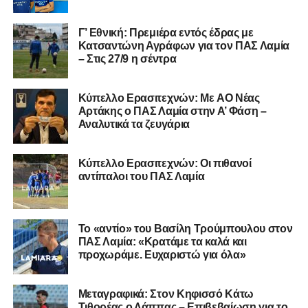
Γ’ Εθνική: Πρεμιέρα εντός έδρας με
Κατσαντώνη Αγράφων για τον ΠΑΣ Λαμία
– Στις 27/9 η σέντρα
Η ανακοίνωση για τον Χρυσόστομο Στάγκο
«Ο Α.Ο. Σαρωνικός Αναβύσσου ανακοινώνει την
Kύπελλο Ερασιτεχνών: Με AO Nέας
απόκτηση του τερματοφύλακα Χρυσόστομου Στάγκου.
Αρτάκης ο ΠΑΣ Λαμία στην Α’ Φάση –
Αναλυτικά τα ζευγάρια
Ο 24χρονος τερματοφύλακας (γεννημένος στις
27/06/2002) προέρχεται επίσης από μία γεμάτη χρονιά
Κύπελλο Ερασιτεχνών: Οι πιθανοί
στη Γ’ Εθνική με τον ΠΑΣ Λαμία. Στο παρελθόν
αντίπαλοι του ΠΑΣ Λαμία
αγωνίστηκε στον Λεβαδειακό, ενώ πέρασε και από ομάδες
της Serie D στην Ιταλία, όπως οι Nocerina, S. Maria
Cilento και Castrovillari, έχοντας ξεκινήσει την
Το «αντίο» του Βασίλη Τρούμπουλου στον
ποδοσφαιρική του διαδρομή από τον Απόλλωνα Σμύρνης.
ΠΑΣ Λαμία: «Κρατάμε τα καλά και
προχωράμε. Ευχαριστώ για όλα»
Τον καλωσορίζουμε στην οικογένεια του Σαρωνικού και
του ευχόμαστε υγεία και επιτυχίες.»
Μεταγραφικά: Στον Κηφισσό Κάτω
Τιθορέας ο Λάππας – Επιβεβαίωση για το