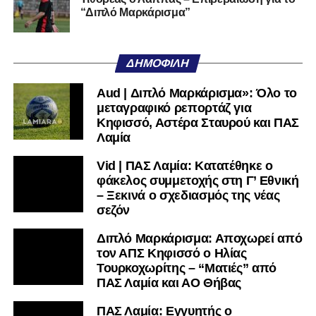
Ακολουθήστε το
lamiara.gr
στο
Google News
για να
“Διπλό Μαρκάρισμα”
μαθαίνετε πρώτοι τα κυανόλευκα νέα στην Ελλάδα και τον
υπόλοιπο κόσμο. Ακολουθήστε το lamiara.gr στο
Facebook
, στο
Twitter
και στο
Instagram
για να
ΔΗΜΟΦΙΛΉ
μαθαίνετε σε χρόνο dt όλα τα νέα.
Aud | Διπλό Μαρκάρισμα»: Όλο το
μεταγραφικό ρεπορτάζ για
Κηφισσό, Αστέρα Σταυρού και ΠΑΣ
Λαμία
Vid | ΠΑΣ Λαμία: Κατατέθηκε ο
φάκελος συμμετοχής στη Γ’ Εθνική
– Ξεκινά ο σχεδιασμός της νέας
σεζόν
Διπλό Μαρκάρισμα: Αποχωρεί από
τον ΑΠΣ Κηφισσό ο Ηλίας
Τουρκοχωρίτης – “Ματιές” από
ΠΑΣ Λαμία και ΑΟ Θήβας
ΠΑΣ Λαμία: Εγγυητής ο