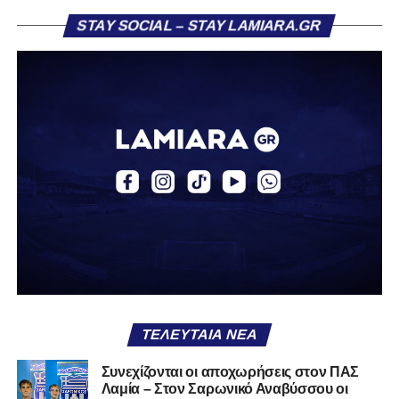
Η ανακοίνωση για τον Βασίλη Τρούμπουλο
STAY SOCIAL – STAY LAMIARA.GR
«Ο Α.Ο. Σαρωνικός Αναβύσσου ανακοινώνει την
απόκτηση του ποδοσφαιριστή Βασίλη Τρούμπουλου.
Ο Βασίλης, ο οποίος είναι 23 χρονών (γεννημένος το
2003), αγωνίζεται ως στόπερ και αμυντικός μέσος και την
περσινή σεζόν πραγματοποίησε γεμάτη χρονιά στη Γ’
Εθνική με τα χρώματα του ΠΑΣ Λαμία.
Στο παρελθόν αγωνίστηκε στην ΑΕΚ Β’, με την οποία
κατέγραψε 10 συμμετοχές στη Super League 2, καθώς
επίσης σε Εθνικό και Ζάκυνθο. Ξεκίνησε την καριέρα του
από τα τμήματα υποδομής του ΠΑΣ Λαμία, φτάνοντας
μέχρι την πρώτη ομάδα, με την οποία πραγματοποίησε
συμμετοχή στη Super League απέναντι στον Παναιτωλικό
στις 26 Σεπτεμβρίου 2021.
ΤΕΛΕΥΤΑΊΑ ΝΈΑ
Καλωσορίζουμε τον Βασίλη στην οικογένεια του
Συνεχίζονται οι αποχωρήσεις στον ΠΑΣ
Λαμία – Στον Σαρωνικό Αναβύσσου οι
Σαρωνικού και του ευχόμαστε υγεία και πολλές