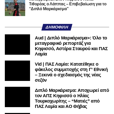
Τιθορέας ο Λάππας – Επιβεβαίωση για το
Ακολουθήστε το
lamiara.gr
στο
Google News
για να
“Διπλό Μαρκάρισμα”
μαθαίνετε πρώτοι τα κυανόλευκα νέα στην Ελλάδα και τον
υπόλοιπο κόσμο. Ακολουθήστε το lamiara.gr στο
Facebook
, στο
Twitter
και στο
Instagram
για να
ΔΗΜΟΦΙΛΉ
μαθαίνετε σε χρόνο dt όλα τα νέα.
Aud | Διπλό Μαρκάρισμα»: Όλο το
μεταγραφικό ρεπορτάζ για
Κηφισσό, Αστέρα Σταυρού και ΠΑΣ
Λαμία
Vid | ΠΑΣ Λαμία: Κατατέθηκε ο
φάκελος συμμετοχής στη Γ’ Εθνική
– Ξεκινά ο σχεδιασμός της νέας
σεζόν
Διπλό Μαρκάρισμα: Αποχωρεί από
τον ΑΠΣ Κηφισσό ο Ηλίας
Τουρκοχωρίτης – “Ματιές” από
ΠΑΣ Λαμία και ΑΟ Θήβας