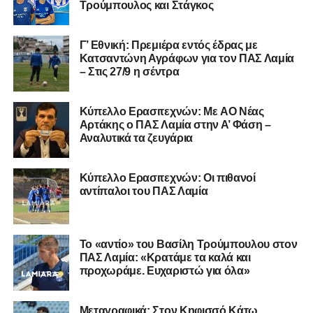
Τρούμπουλος και Στάγκος
επιτυχίες.»
Γ’ Εθνική: Πρεμιέρα εντός έδρας με
Κατσαντώνη Αγράφων για τον ΠΑΣ Λαμία
– Στις 27/9 η σέντρα
Η ανακοίνωση για τον Χρυσόστομο Στάγκο
«Ο Α.Ο. Σαρωνικός Αναβύσσου ανακοινώνει την
Kύπελλο Ερασιτεχνών: Με AO Nέας
απόκτηση του τερματοφύλακα Χρυσόστομου Στάγκου.
Αρτάκης ο ΠΑΣ Λαμία στην Α’ Φάση –
Αναλυτικά τα ζευγάρια
Ο 24χρονος τερματοφύλακας (γεννημένος στις
27/06/2002) προέρχεται επίσης από μία γεμάτη χρονιά
Κύπελλο Ερασιτεχνών: Οι πιθανοί
στη Γ’ Εθνική με τον ΠΑΣ Λαμία. Στο παρελθόν
αντίπαλοι του ΠΑΣ Λαμία
αγωνίστηκε στον Λεβαδειακό, ενώ πέρασε και από ομάδες
της Serie D στην Ιταλία, όπως οι Nocerina, S. Maria
Cilento και Castrovillari, έχοντας ξεκινήσει την
Το «αντίο» του Βασίλη Τρούμπουλου στον
ποδοσφαιρική του διαδρομή από τον Απόλλωνα Σμύρνης.
ΠΑΣ Λαμία: «Κρατάμε τα καλά και
προχωράμε. Ευχαριστώ για όλα»
Τον καλωσορίζουμε στην οικογένεια του Σαρωνικού και
του ευχόμαστε υγεία και επιτυχίες.»
Μεταγραφικά: Στον Κηφισσό Κάτω