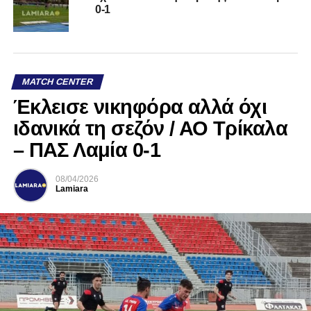
0-1
MATCH CENTER
Έκλεισε νικηφόρα αλλά όχι
ιδανικά τη σεζόν / ΑΟ Τρίκαλα
– ΠΑΣ Λαμία 0-1
08/04/2026
Lamiara