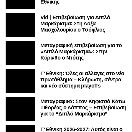
Εθνικής
Vid | Επιβεβαίωση για Διπλό
Μαρκάρισμα: Στη Δόξα
Μασχολουρίου ο Τσόφλιος
Μεταγραφική επιβεβαίωση για το
«Διπλό Μαρκάρισμα»: Στην
Κόρινθο ο Ντότης
Γ’ Εθνική: Όλες οι αλλαγές στο νέο
πρωτάθλημα – Κλήρωση, σέντρα
και νέο σύστημα playoffs
Μεταγραφικά: Στον Κηφισσό Κάτω
Τιθορέας ο Λάππας – Επιβεβαίωση
για το “Διπλό Μαρκάρισμα”
Γ’ Εθνική 2026-2027: Αυτός είναι ο