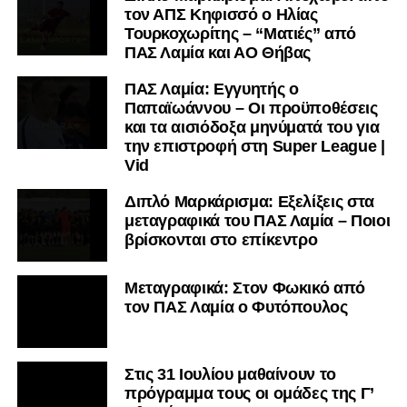
τον ΑΠΣ Κηφισσό ο Ηλίας
Τουρκοχωρίτης – “Ματιές” από
ΠΑΣ Λαμία και ΑΟ Θήβας
ΠΑΣ Λαμία: Εγγυητής ο
Παπαϊωάννου – Οι προϋποθέσεις
και τα αισιόδοξα μηνύματά του για
την επιστροφή στη Super League |
Vid
Διπλό Μαρκάρισμα: Εξελίξεις στα
μεταγραφικά του ΠΑΣ Λαμία – Ποιοι
βρίσκονται στο επίκεντρο
Μεταγραφικά: Στον Φωκικό από
τον ΠΑΣ Λαμία ο Φυτόπουλος
Στις 31 Ιουλίου μαθαίνουν το
πρόγραμμα τους οι ομάδες της Γ’