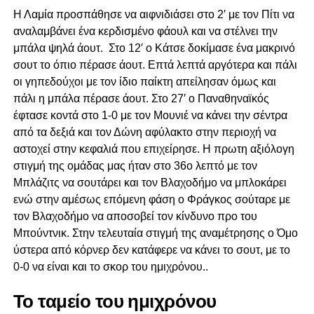
Η Λαμία προσπάθησε να αιφνιδιάσει στο 2′ με τον Πίτι να
αναλαμβάνει ένα κερδισμένο φάουλ και να στέλνει την
μπάλα ψηλά άουτ. Στο 12′ ο Κάτσε δοκίμασε ένα μακρινό
σουτ το όπιο πέρασε άουτ. Επτά λεπτά αργότερα και πάλι
οι γηπεδούχοι με τον ίδιο παίκτη απείλησαν όμως και
πάλι η μπάλα πέρασε άουτ. Στο 27′ ο Παναθηναϊκός
έφτασε κοντά στο 1-0 με τον Μουνιέ να κάνει την σέντρα
από τα δεξιά και τον Δώνη αφύλακτο στην περιοχή να
αστοχεί στην κεφαλιά που επιχείρησε. Η πρωτη αξιόλογη
στιγμή της ομάδας μας ήταν στο 36ο λεπτό με τον
Μπλάζιτς να σουτάρει και τον Βλαχοδήμο να μπλοκάρει
ενώ στην αμέσως επόμενη φάση ο Φράγκος σούταρε με
τον Βλαχοδήμο να αποσοβεί τον κίνδυνο προ του
Μπούντνικ. Στην τελευταία στιγμή της αναμέτρησης ο Όμο
ύστερα από κόρνερ δεν κατάφερε να κάνει το σουτ, με το
0-0 να είναι και το σκορ του ημιχρόνου..
Το ταμείο του ημιχρόνου