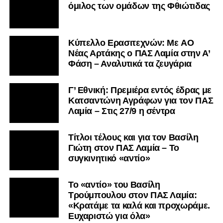
όμιλος των ομάδων της Φθιώτιδας
Kύπελλο Ερασιτεχνών: Με AO
Nέας Αρτάκης ο ΠΑΣ Λαμία στην Α’
Φάση – Αναλυτικά τα ζευγάρια
Γ’ Εθνική: Πρεμιέρα εντός έδρας με
Κατσαντώνη Αγράφων για τον ΠΑΣ
Λαμία – Στις 27/9 η σέντρα
Τίτλοι τέλους και για τον Βασίλη
Γιώτη στον ΠΑΣ Λαμία – Το
συγκινητικό «αντίο»
Το «αντίο» του Βασίλη
Τρούμπουλου στον ΠΑΣ Λαμία:
«Κρατάμε τα καλά και προχωράμε.
Ευχαριστώ για όλα»