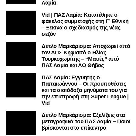
υπόλοιπο κόσμο. Ακολουθήστε το lamiara.gr στο
Λαμία
Facebook
, στο
Twitter
και στο
Instagram
για να
Vid | ΠΑΣ Λαμία: Κατατέθηκε ο
μαθαίνετε σε χρόνο dt όλα τα νέα.
φάκελος συμμετοχής στη Γ’ Εθνική
– Ξεκινά ο σχεδιασμός της νέας
σεζόν
Διπλό Μαρκάρισμα: Αποχωρεί από
τον ΑΠΣ Κηφισσό ο Ηλίας
Τουρκοχωρίτης – “Ματιές” από
ΠΑΣ Λαμία και ΑΟ Θήβας
ΠΑΣ Λαμία: Εγγυητής ο
Παπαϊωάννου – Οι προϋποθέσεις
και τα αισιόδοξα μηνύματά του για
την επιστροφή στη Super League |
Vid
Διπλό Μαρκάρισμα: Εξελίξεις στα
μεταγραφικά του ΠΑΣ Λαμία – Ποιοι
βρίσκονται στο επίκεντρο