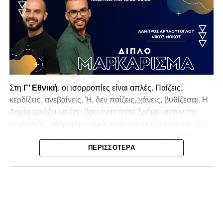
Στη
Γ’ Εθνική
, οι ισορροπίες είναι απλές. Παίζεις,
κερδίζεις, ανεβαίνεις. Ή, δεν παίζεις, χάνεις, βυθίζεσαι. Η
Λαμία
μοιάζει να έχει βρει έναν τρίτο δρόμο: αυτόν της
σταδιακής, αθόρυβης, αλλά σταθερής συρρίκνωσης. Όχι
αγωνιστικής. Αυτή δεν φαίνεται να υπάρχει με τα δεδομένα
της κατηγορίας. Της συρρίκνωσης της ίδιας της
ΠΕΡΙΣΣΌΤΕΡΑ
υπόστασής της.
Γράφει ο Νίκος Μώκος
Για μια ομάδα που πέρασε μια σχεδόν δεκαετία στα
σαλόνια της
Super League 1
, που έφτιαξε όνομα και