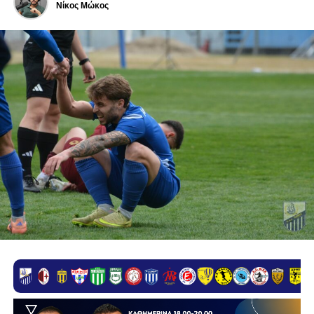
Νίκος Μώκος