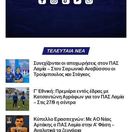
αν πρέπει να το φορέσεις ξανά ή να το χαρίσεις. Η Λαμία
δείχνει να μην ξέρει τι θέλει να είναι. Και αυτό είναι πάντα
χειρότερο από το να ξέρεις ότι είσαι μικρός.
Το πιο ανησυχητικό δεν είναι η κατηγορία, είναι ότι
φίλαθλοι και περίγυρος, αντί για παράγοντες
σταθερότητας, γίνονται πολλαπλασιαστές αμφιβολίας.
ΤΕΛΕΥΤΑΊΑ ΝΈΑ
Ασχολούνται περισσότερο με τις «χάρες» των άλλων
παρά με τις δικές τους αδυναμίες. Σαν να ψάχνεις
Συνεχίζονται οι αποχωρήσεις στον ΠΑΣ
στον διπλανό το γιατί δεν βρέχει, ενώ κρατάς
Λαμία – Στον Σαρωνικό Αναβύσσου οι
ομπρέλα μέσα στο σαλόνι.
Τρούμπουλος και Στάγκος
Μια
ομάδα
με
brand
, με
ιστορική διαδρομή
, με
Γ’ Εθνική: Πρεμιέρα εντός έδρας με
εμπειρία
ανώτερων επιπέδων,
δεν μπορεί να εκπέμπει
Κατσαντώνη Αγράφων για τον ΠΑΣ Λαμία
εικόνα ομάδας-θύματος.
Δεν γίνεται να μιλά για «κέντρα
– Στις 27/9 η σέντρα
αποφάσεων» και «επιρροές» και «αδικίες».
Αυτά είναι
ομολογίες μειονεξίας. Και οι μεγάλες ομάδες δεν
Kύπελλο Ερασιτεχνών: Με AO Nέας
ομολογούν μειονεξία. Τη διορθώνουν.
Βέβαια αυτό
Αρτάκης ο ΠΑΣ Λαμία στην Α’ Φάση –
απαιτεί και ισχυρό διοικητικό αποτύπωμα. Κάτι που σε
Αναλυτικά τα ζευγάρια