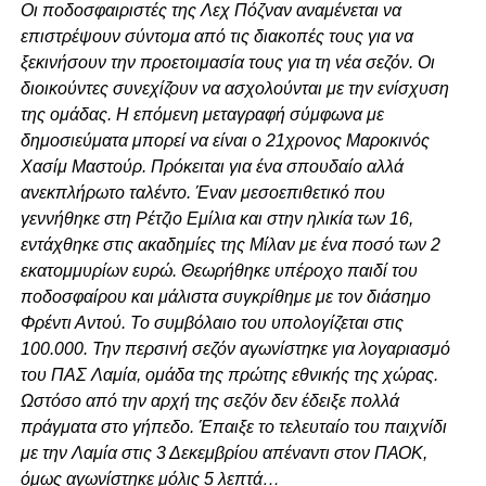
Οι ποδοσφαιριστές της Λεχ Πόζναν αναμένεται να
επιστρέψουν σύντομα από τις διακοπές τους για να
ξεκινήσουν την προετοιμασία τους για τη νέα σεζόν. Oι
διοικούντες συνεχίζουν να ασχολούνται με την ενίσχυση
της ομάδας. H επόμενη μεταγραφή σύμφωνα με
δημοσιεύματα μπορεί να είναι ο 21χρονος Μαροκινός
Χασίμ Μαστούρ. Πρόκειται για ένα σπουδαίο αλλά
ανεκπλήρωτο ταλέντο. Έναν μεσοεπιθετικό που
γεννήθηκε στη Ρέτζιο Εμίλια και στην ηλικία των 16,
εντάχθηκε στις ακαδημίες της Μίλαν με ένα ποσό των 2
εκατομμυρίων ευρώ. Θεωρήθηκε υπέροχο παιδί του
ποδοσφαίρου και μάλιστα συγκρίθημε με τον διάσημο
Φρέντι Αντού. Το συμβόλαιο του υπολογίζεται στις
100.000. Την περσινή σεζόν αγωνίστηκε για λογαριασμό
του ΠΑΣ Λαμία, ομάδα της πρώτης εθνικής της χώρας.
Ωστόσο από την αρχή της σεζόν δεν έδειξε πολλά
πράγματα στο γήπεδο. Έπαιξε το τελευταίο του παιχνίδι
με την Λαμία στις 3 Δεκεμβρίου απέναντι στον ΠΑΟΚ,
όμως αγωνίστηκε μόλις 5 λεπτά…