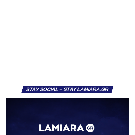
Βασίλη Τρούμπουλου, ο οποίος βρέθηκε στο στόχαστρο
αρκετών ομάδων το φετινό καλοκαίρι. Ανάμεσα στους
συλλόγους που ενδιαφέρθηκαν έντονα για την απόκτησή
του ήταν η Κόρινθος και ο Ιωνικός, με την ομάδα της
Κορίνθου να εμφανίζεται για μεγάλο χρονικό διάστημα ως
το φαβορί για την υπογραφή του. Ωστόσο, η εξέλιξη ήταν
διαφορετική, καθώς ο 23χρονος αμυντικός επέλεξε τελικά
τον Σαρωνικό Αναβύσσου, όπου θα συναντήσει ξανά τον
πρώην συμπαίκτη του στον ΠΑΣ Λαμία, Χρυσόστομο
Στάγκο.
Η ανακοίνωση για τον Βασίλη Τρούμπουλο
STAY SOCIAL – STAY LAMIARA.GR
«Ο Α.Ο. Σαρωνικός Αναβύσσου ανακοινώνει την
απόκτηση του ποδοσφαιριστή Βασίλη Τρούμπουλου.
Ο Βασίλης, ο οποίος είναι 23 χρονών (γεννημένος το
2003), αγωνίζεται ως στόπερ και αμυντικός μέσος και την
περσινή σεζόν πραγματοποίησε γεμάτη χρονιά στη Γ’