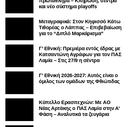
πρωτάθλημα – Κλήρωση, σέντρα
και νέο σύστημα playoffs
Μεταγραφικά: Στον Κηφισσό Κάτω
Τιθορέας ο Λάππας – Επιβεβαίωση
για το “Διπλό Μαρκάρισμα”
Γ’ Εθνική: Πρεμιέρα εντός έδρας με
Κατσαντώνη Αγράφων για τον ΠΑΣ
Λαμία – Στις 27/9 η σέντρα
Γ’ Εθνική 2026-2027: Αυτός είναι ο
όμιλος των ομάδων της Φθιώτιδας
Kύπελλο Ερασιτεχνών: Με AO
Nέας Αρτάκης ο ΠΑΣ Λαμία στην Α’
Φάση – Αναλυτικά τα ζευγάρια