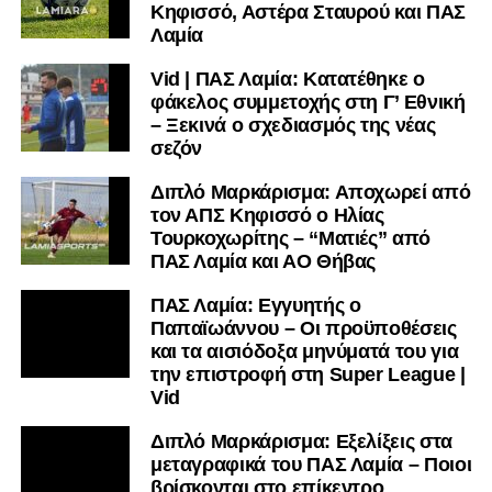
Κηφισσό, Αστέρα Σταυρού και ΠΑΣ
Λαμία
Vid | ΠΑΣ Λαμία: Κατατέθηκε ο
φάκελος συμμετοχής στη Γ’ Εθνική
– Ξεκινά ο σχεδιασμός της νέας
σεζόν
Διπλό Μαρκάρισμα: Αποχωρεί από
τον ΑΠΣ Κηφισσό ο Ηλίας
Τουρκοχωρίτης – “Ματιές” από
ΠΑΣ Λαμία και ΑΟ Θήβας
ΠΑΣ Λαμία: Εγγυητής ο
Παπαϊωάννου – Οι προϋποθέσεις
και τα αισιόδοξα μηνύματά του για
την επιστροφή στη Super League |
Vid
Διπλό Μαρκάρισμα: Εξελίξεις στα
μεταγραφικά του ΠΑΣ Λαμία – Ποιοι
βρίσκονται στο επίκεντρο