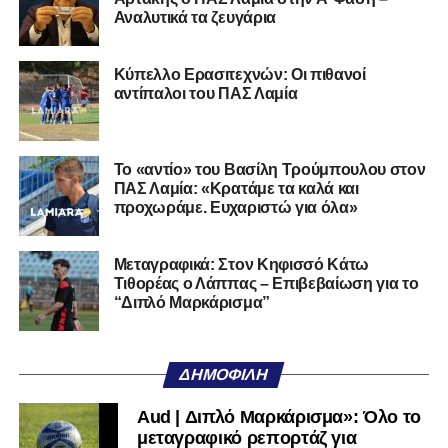
Αναλυτικά τα ζευγάρια
Ο 24χρονος τερματοφύλακας (γεννημένος στις
27/06/2002) προέρχεται επίσης από μία γεμάτη χρονιά
Κύπελλο Ερασιτεχνών: Οι πιθανοί
στη Γ’ Εθνική με τον ΠΑΣ Λαμία. Στο παρελθόν
αντίπαλοι του ΠΑΣ Λαμία
αγωνίστηκε στον Λεβαδειακό, ενώ πέρασε και από ομάδες
της Serie D στην Ιταλία, όπως οι Nocerina, S. Maria
Cilento και Castrovillari, έχοντας ξεκινήσει την
Το «αντίο» του Βασίλη Τρούμπουλου στον
ποδοσφαιρική του διαδρομή από τον Απόλλωνα Σμύρνης.
ΠΑΣ Λαμία: «Κρατάμε τα καλά και
προχωράμε. Ευχαριστώ για όλα»
Τον καλωσορίζουμε στην οικογένεια του Σαρωνικού και
του ευχόμαστε υγεία και επιτυχίες.»
Μεταγραφικά: Στον Κηφισσό Κάτω
Τιθορέας ο Λάππας – Επιβεβαίωση για το
Ακολουθήστε το
lamiara.gr
στο
Google News
για να
“Διπλό Μαρκάρισμα”
μαθαίνετε πρώτοι τα κυανόλευκα νέα στην Ελλάδα και τον
υπόλοιπο κόσμο. Ακολουθήστε το lamiara.gr στο
Facebook
, στο
Twitter
και στο
Instagram
για να
ΔΗΜΟΦΙΛΉ
μαθαίνετε σε χρόνο dt όλα τα νέα.
Aud | Διπλό Μαρκάρισμα»: Όλο το
μεταγραφικό ρεπορτάζ για