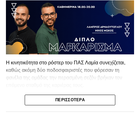
Η κινητικότητα στο ρόστερ του ΠΑΣ Λαμία συνεχίζεται,
καθώς ακόμη δύο ποδοσφαιριστές που φόρεσαν τη
φανέλα της ομάδας την περασμένη σεζόν βρήκαν τον
επόμενο σταθμό της καριέρας τους.
Ο λόγος για τον Βασίλη Τρούμπουλο και τον Χρυσόστομο
ΠΕΡΙΣΣΌΤΕΡΑ
Στάγκο, οι οποίοι θα συνεχίσουν μαζί την ποδοσφαιρική
τους πορεία στον Σαρωνικό Αναβύσσου, με τον σύλλογο
να ανακοινώνει επίσημα την απόκτησή τους.
Ιδιαίτερο ενδιαφέρον παρουσιάζει η περίπτωση του