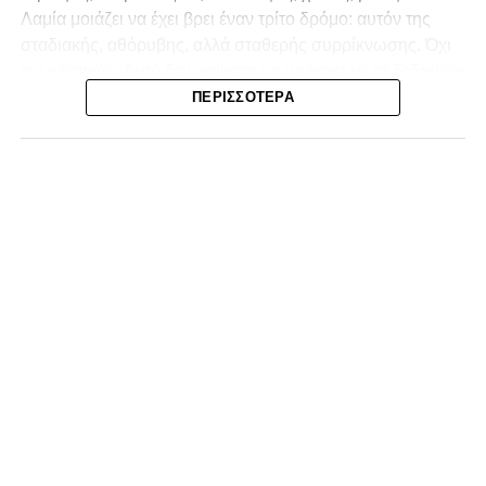
Λαμία
μοιάζει να έχει βρει έναν τρίτο δρόμο: αυτόν της
σταδιακής, αθόρυβης, αλλά σταθερής συρρίκνωσης. Όχι
αγωνιστικής. Αυτή δεν φαίνεται να υπάρχει με τα δεδομένα
της κατηγορίας. Της συρρίκνωσης της ίδιας της
ΠΕΡΙΣΣΌΤΕΡΑ
υπόστασής της.
Γράφει ο Νίκος Μώκος
Για μια ομάδα που πέρασε μια σχεδόν δεκαετία στα
σαλόνια της
Super League 1
, που έφτιαξε όνομα και
αναγνωρισιμότητα, δεν μπορεί η κουβέντα της πόλης να
είναι «μας αδικούν», «μας πολεμούν», «μας έχουν βάλει
στο μάτι».
Αυτά είναι πολυτέλειες των μικρών
.
Όχι των
ομάδων που ζητούν να παραμείνουν μεγάλες, έστω
και μέσα σε μια μικρή κατηγορία.
Η Λαμία, αντί να λειτουργεί ως το κεντρικό σημείο
αναφοράς του ποδοσφαιρικού χάρτη στον
Νομός
Φθιώτιδας
, επιτρέπει το αντίθετο: Να συζητείται ότι άλλοι