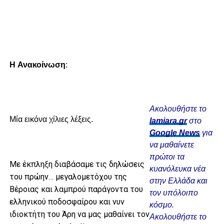
H Ανακοίνωση
:
Ακολουθήστε το
Μία εικόνα χίλιες λέξεις.
lamiara.gr
στο
Google News
για
να μαθαίνετε
πρώτοι τα
Mε έκπληξη διαβάσαμε τις δηλώσεις
κυανόλευκα νέα
του πρώην… μεγαλομετόχου της
στην Ελλάδα και
Βέροιας και λαμπρού παράγοντα του
τον υπόλοιπο
ελληνικού ποδοσφαίρου και νυν
κόσμο.
ιδιοκτήτη του Άρη να μας μαθαίνει τον
Ακολουθήστε το