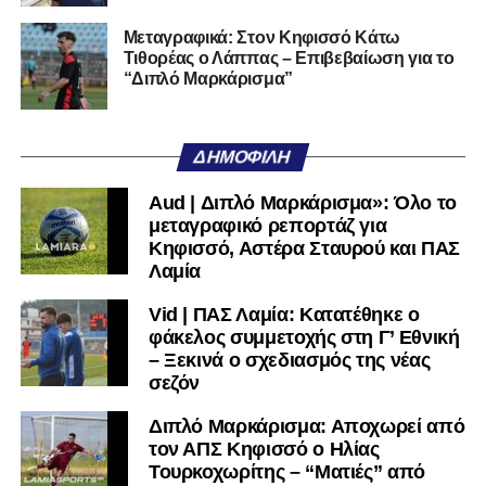
Αν η Λαμία συνεχίσει να μικραίνει τον εαυτό της, δεν θα
Μεταγραφικά: Στον Κηφισσό Κάτω
Τιθορέας ο Λάππας – Επιβεβαίωση για το
χρειαστεί κανείς άλλος να το κάνει.
“Διπλό Μαρκάρισμα”
Όταν αποφασίσει να συνειδητοποιήσει ότι είναι
μεγάλη, τότε η Γ’ Εθνική θα μοιάζει από μόνη της
ΔΗΜΟΦΙΛΉ
πολύ μικρή.
Aud | Διπλό Μαρκάρισμα»: Όλο το
Ακολουθήστε το
lamiara.gr
στο
Google News
για να
μεταγραφικό ρεπορτάζ για
μαθαίνετε πρώτοι τα κυανόλευκα νέα στην Ελλάδα και τον
Κηφισσό, Αστέρα Σταυρού και ΠΑΣ
υπόλοιπο κόσμο. Ακολουθήστε το lamiara.gr στο
Λαμία
Facebook
, στο
Twitter
και στο
Instagram
για να
Vid | ΠΑΣ Λαμία: Κατατέθηκε ο
μαθαίνετε σε χρόνο dt όλα τα νέα.
φάκελος συμμετοχής στη Γ’ Εθνική
– Ξεκινά ο σχεδιασμός της νέας
σεζόν
Διπλό Μαρκάρισμα: Αποχωρεί από
τον ΑΠΣ Κηφισσό ο Ηλίας
Τουρκοχωρίτης – “Ματιές” από