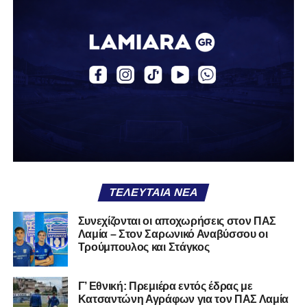
δουλειά, με ατέλειωτες ώρες ανθρώπων που δεν
φαίνονται βρίσκεται σήμερα διάτρητη. Σαν ένα σακάκι
καλό που κάποτε φόρεσες σε επίσημες περιστάσεις τώρα
το κρατάς στη ντουλάπα, τσαλακωμένο, χωρίς να ξέρεις
αν πρέπει να το φορέσεις ξανά ή να το χαρίσεις. Η Λαμία
δείχνει να μην ξέρει τι θέλει να είναι. Και αυτό είναι πάντα
χειρότερο από το να ξέρεις ότι είσαι μικρός.
Το πιο ανησυχητικό δεν είναι η κατηγορία, είναι ότι
φίλαθλοι και περίγυρος, αντί για παράγοντες
σταθερότητας, γίνονται πολλαπλασιαστές αμφιβολίας.
ΤΕΛΕΥΤΑΊΑ ΝΈΑ
Ασχολούνται περισσότερο με τις «χάρες» των άλλων
παρά με τις δικές τους αδυναμίες. Σαν να ψάχνεις
Συνεχίζονται οι αποχωρήσεις στον ΠΑΣ
στον διπλανό το γιατί δεν βρέχει, ενώ κρατάς
Λαμία – Στον Σαρωνικό Αναβύσσου οι
ομπρέλα μέσα στο σαλόνι.
Τρούμπουλος και Στάγκος
Μια
ομάδα
με
brand
, με
ιστορική διαδρομή
, με
Γ’ Εθνική: Πρεμιέρα εντός έδρας με
εμπειρία
ανώτερων επιπέδων,
δεν μπορεί να εκπέμπει
Κατσαντώνη Αγράφων για τον ΠΑΣ Λαμία
εικόνα ομάδας-θύματος.
Δεν γίνεται να μιλά για «κέντρα