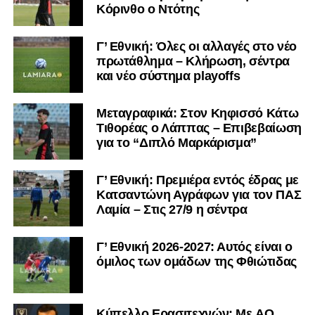
Κόρινθο ο Ντότης
Γ’ Εθνική: Όλες οι αλλαγές στο νέο
πρωτάθλημα – Κλήρωση, σέντρα
και νέο σύστημα playoffs
Μεταγραφικά: Στον Κηφισσό Κάτω
Τιθορέας ο Λάππας – Επιβεβαίωση
για το “Διπλό Μαρκάρισμα”
Γ’ Εθνική: Πρεμιέρα εντός έδρας με
Κατσαντώνη Αγράφων για τον ΠΑΣ
Λαμία – Στις 27/9 η σέντρα
Γ’ Εθνική 2026-2027: Αυτός είναι ο
όμιλος των ομάδων της Φθιώτιδας
Kύπελλο Ερασιτεχνών: Με AO