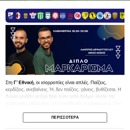
Στη
Γ’ Εθνική
, οι ισορροπίες είναι απλές. Παίζεις,
κερδίζεις, ανεβαίνεις. Ή, δεν παίζεις, χάνεις, βυθίζεσαι. Η
Λαμία
μοιάζει να έχει βρει έναν τρίτο δρόμο: αυτόν της
σταδιακής, αθόρυβης, αλλά σταθερής συρρίκνωσης. Όχι
αγωνιστικής. Αυτή δεν φαίνεται να υπάρχει με τα δεδομένα
της κατηγορίας. Της συρρίκνωσης της ίδιας της
ΠΕΡΙΣΣΌΤΕΡΑ
υπόστασής της.