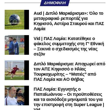
ΔΗΜΟΦΙΛΉ
πολύ μικρή.
Aud | Διπλό Μαρκάρισμα»: Όλο το
Ακολουθήστε το
lamiara.gr
στο
Google News
για να
μεταγραφικό ρεπορτάζ για
μαθαίνετε πρώτοι τα κυανόλευκα νέα στην Ελλάδα και τον
Κηφισσό, Αστέρα Σταυρού και ΠΑΣ
υπόλοιπο κόσμο. Ακολουθήστε το lamiara.gr στο
Λαμία
Facebook
, στο
Twitter
και στο
Instagram
για να
Vid | ΠΑΣ Λαμία: Κατατέθηκε ο
μαθαίνετε σε χρόνο dt όλα τα νέα.
φάκελος συμμετοχής στη Γ’ Εθνική
– Ξεκινά ο σχεδιασμός της νέας
σεζόν
Διπλό Μαρκάρισμα: Αποχωρεί από
τον ΑΠΣ Κηφισσό ο Ηλίας
Τουρκοχωρίτης – “Ματιές” από
ΠΑΣ Λαμία και ΑΟ Θήβας
ΠΑΣ Λαμία: Εγγυητής ο
Παπαϊωάννου – Οι προϋποθέσεις
και τα αισιόδοξα μηνύματά του για
την επιστροφή στη Super League |
Vid