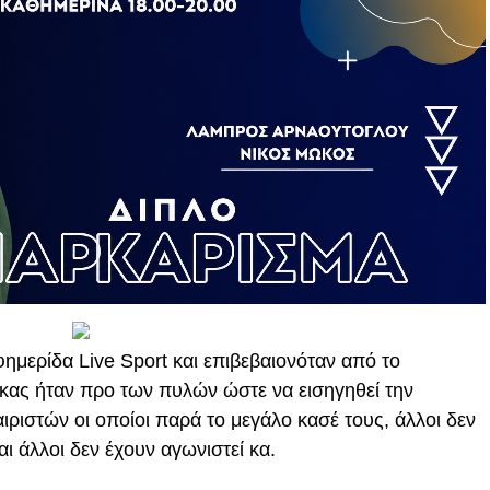
ημερίδα Live Sport και επιβεβαιονόταν από το
κας ήταν προ των πυλών ώστε να εισηγηθεί την
ριστών οι οποίοι παρά το μεγάλο κασέ τους, άλλοι δεν
ι άλλοι δεν έχουν αγωνιστεί κα.