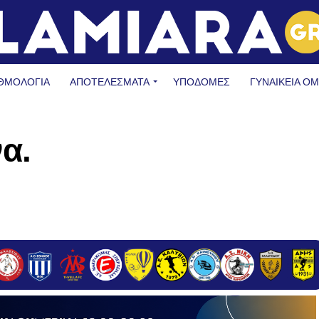
ΘΜΟΛΟΓΙΑ
ΑΠΟΤΕΛΕΣΜΑΤΑ
ΥΠΟΔΟΜΈΣ
ΓΥΝΑΙΚΕΊΑ Ο
α.