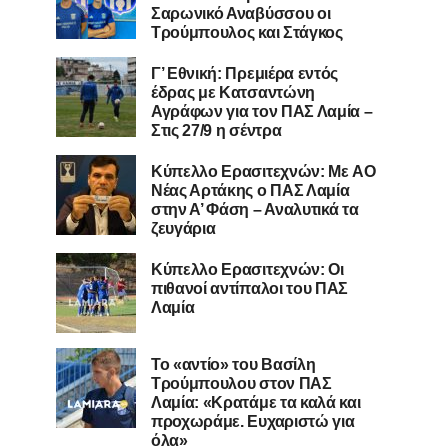
Σαρωνικό Αναβύσσου οι
Τρούμπουλος και Στάγκος
Γ’ Εθνική: Πρεμιέρα εντός
έδρας με Κατσαντώνη
Αγράφων για τον ΠΑΣ Λαμία –
Στις 27/9 η σέντρα
Kύπελλο Ερασιτεχνών: Με AO
Nέας Αρτάκης ο ΠΑΣ Λαμία
στην Α’ Φάση – Αναλυτικά τα
ζευγάρια
Κύπελλο Ερασιτεχνών: Οι
πιθανοί αντίπαλοι του ΠΑΣ
Λαμία
Το «αντίο» του Βασίλη
Τρούμπουλου στον ΠΑΣ
Λαμία: «Κρατάμε τα καλά και
προχωράμε. Ευχαριστώ για
όλα»