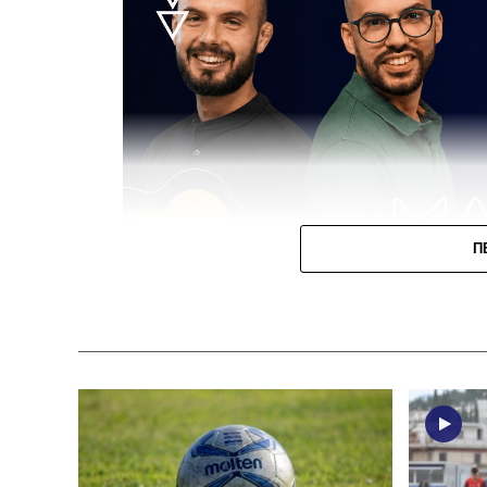
Π
Στη
Γ’ Εθνική
, οι ισορροπίες είναι απλές. 
χάνεις, βυθίζεσαι. Η
Λαμία
μοιάζει να έχει
αθόρυβης, αλλά σταθερής συρρίκνωσης. Όχ
τα δεδομένα της κατηγορίας. Της συρρίκν