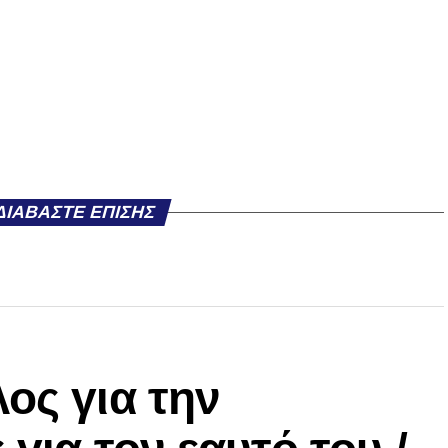
ΔΙΑΒΆΣΤΕ ΕΠΊΣΗΣ
ος για την