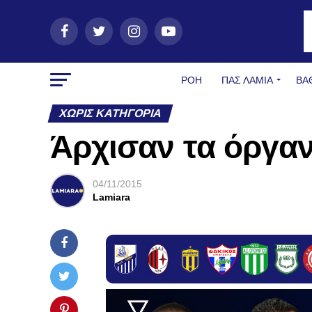
ΡΟΗ
ΠΑΣ ΛΑΜΊΑ
ΒΑ
ΧΩΡΊΣ ΚΑΤΗΓΟΡΊΑ
Άρχισαν τα όργαν
04/11/2015
Lamiara