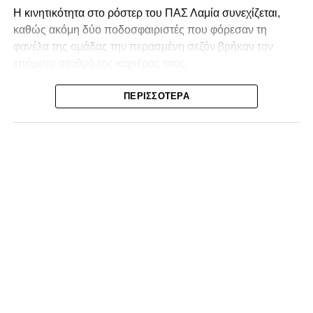
Η κινητικότητα στο ρόστερ του ΠΑΣ Λαμία συνεχίζεται,
καθώς ακόμη δύο ποδοσφαιριστές που φόρεσαν τη
φανέλα της ομάδας την περασμένη σεζόν βρήκαν τον
επόμενο σταθμό της καριέρας τους.
Ο λόγος για τον Βασίλη Τρούμπουλο και τον Χρυσόστομο
ΠΕΡΙΣΣΌΤΕΡΑ
Στάγκο, οι οποίοι θα συνεχίσουν μαζί την ποδοσφαιρική
τους πορεία στον Σαρωνικό Αναβύσσου, με τον σύλλογο
να ανακοινώνει επίσημα την απόκτησή τους.
Ιδιαίτερο ενδιαφέρον παρουσιάζει η περίπτωση του
Βασίλη Τρούμπουλου, ο οποίος βρέθηκε στο στόχαστρο
αρκετών ομάδων το φετινό καλοκαίρι. Ανάμεσα στους
συλλόγους που ενδιαφέρθηκαν έντονα για την απόκτησή
του ήταν η Κόρινθος και ο Ιωνικός, με την ομάδα της
Κορίνθου να εμφανίζεται για μεγάλο χρονικό διάστημα ως
το φαβορί για την υπογραφή του. Ωστόσο, η εξέλιξη ήταν
διαφορετική, καθώς ο 23χρονος αμυντικός επέλεξε τελικά
τον Σαρωνικό Αναβύσσου, όπου θα συναντήσει ξανά τον