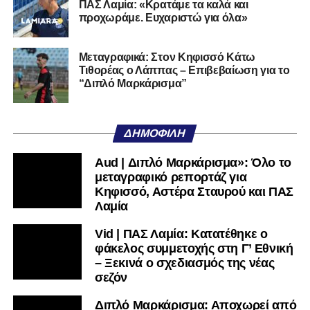
ΠΑΣ Λαμία: «Κρατάμε τα καλά και
προχωράμε. Ευχαριστώ για όλα»
Τον καλωσορίζουμε στην οικογένεια του Σαρωνικού και
του ευχόμαστε υγεία και επιτυχίες.»
Μεταγραφικά: Στον Κηφισσό Κάτω
Τιθορέας ο Λάππας – Επιβεβαίωση για το
Ακολουθήστε το
lamiara.gr
στο
Google News
για να
“Διπλό Μαρκάρισμα”
μαθαίνετε πρώτοι τα κυανόλευκα νέα στην Ελλάδα και τον
υπόλοιπο κόσμο. Ακολουθήστε το lamiara.gr στο
Facebook
, στο
Twitter
και στο
Instagram
για να
ΔΗΜΟΦΙΛΉ
μαθαίνετε σε χρόνο dt όλα τα νέα.
Aud | Διπλό Μαρκάρισμα»: Όλο το
μεταγραφικό ρεπορτάζ για
Κηφισσό, Αστέρα Σταυρού και ΠΑΣ
Λαμία
Vid | ΠΑΣ Λαμία: Κατατέθηκε ο
φάκελος συμμετοχής στη Γ’ Εθνική
– Ξεκινά ο σχεδιασμός της νέας
σεζόν
Διπλό Μαρκάρισμα: Αποχωρεί από