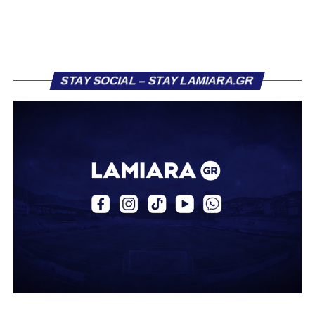
πρώην συμπαίκτη του στον ΠΑΣ Λαμία, Χρυσόστομο
Στάγκο.
Η ανακοίνωση για τον Βασίλη Τρούμπουλο
STAY SOCIAL – STAY LAMIARA.GR
«Ο Α.Ο. Σαρωνικός Αναβύσσου ανακοινώνει την
απόκτηση του ποδοσφαιριστή Βασίλη Τρούμπουλου.
Ο Βασίλης, ο οποίος είναι 23 χρονών (γεννημένος το
2003), αγωνίζεται ως στόπερ και αμυντικός μέσος και την
περσινή σεζόν πραγματοποίησε γεμάτη χρονιά στη Γ’
Εθνική με τα χρώματα του ΠΑΣ Λαμία.
Στο παρελθόν αγωνίστηκε στην ΑΕΚ Β’, με την οποία
κατέγραψε 10 συμμετοχές στη Super League 2, καθώς
επίσης σε Εθνικό και Ζάκυνθο. Ξεκίνησε την καριέρα του
από τα τμήματα υποδομής του ΠΑΣ Λαμία, φτάνοντας
μέχρι την πρώτη ομάδα, με την οποία πραγματοποίησε
συμμετοχή στη Super League απέναντι στον Παναιτωλικό