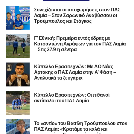
Καλωσορίζουμε τον Βασίλη στην οικογένεια του
Συνεχίζονται οι αποχωρήσεις στον ΠΑΣ
Λαμία – Στον Σαρωνικό Αναβύσσου οι
Σαρωνικού και του ευχόμαστε υγεία και πολλές
Τρούμπουλος και Στάγκος
επιτυχίες.»
Γ’ Εθνική: Πρεμιέρα εντός έδρας με
Κατσαντώνη Αγράφων για τον ΠΑΣ Λαμία
– Στις 27/9 η σέντρα
Η ανακοίνωση για τον Χρυσόστομο Στάγκο
«Ο Α.Ο. Σαρωνικός Αναβύσσου ανακοινώνει την
Kύπελλο Ερασιτεχνών: Με AO Nέας
απόκτηση του τερματοφύλακα Χρυσόστομου Στάγκου.
Αρτάκης ο ΠΑΣ Λαμία στην Α’ Φάση –
Αναλυτικά τα ζευγάρια
Ο 24χρονος τερματοφύλακας (γεννημένος στις
27/06/2002) προέρχεται επίσης από μία γεμάτη χρονιά
Κύπελλο Ερασιτεχνών: Οι πιθανοί
στη Γ’ Εθνική με τον ΠΑΣ Λαμία. Στο παρελθόν
αντίπαλοι του ΠΑΣ Λαμία
αγωνίστηκε στον Λεβαδειακό, ενώ πέρασε και από ομάδες
της Serie D στην Ιταλία, όπως οι Nocerina, S. Maria
Cilento και Castrovillari, έχοντας ξεκινήσει την
Το «αντίο» του Βασίλη Τρούμπουλου στον
ποδοσφαιρική του διαδρομή από τον Απόλλωνα Σμύρνης.
ΠΑΣ Λαμία: «Κρατάμε τα καλά και