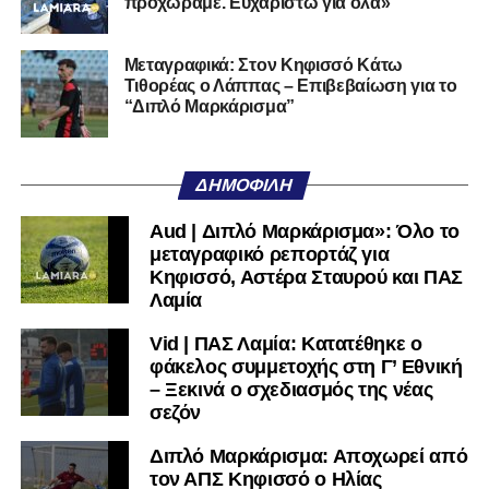
προχωράμε. Ευχαριστώ για όλα»
Τον καλωσορίζουμε στην οικογένεια του Σαρωνικού και
του ευχόμαστε υγεία και επιτυχίες.»
Μεταγραφικά: Στον Κηφισσό Κάτω
Τιθορέας ο Λάππας – Επιβεβαίωση για το
Ακολουθήστε το
lamiara.gr
στο
Google News
για να
“Διπλό Μαρκάρισμα”
μαθαίνετε πρώτοι τα κυανόλευκα νέα στην Ελλάδα και τον
υπόλοιπο κόσμο. Ακολουθήστε το lamiara.gr στο
Facebook
, στο
Twitter
και στο
Instagram
για να
ΔΗΜΟΦΙΛΉ
μαθαίνετε σε χρόνο dt όλα τα νέα.
Aud | Διπλό Μαρκάρισμα»: Όλο το
μεταγραφικό ρεπορτάζ για
Κηφισσό, Αστέρα Σταυρού και ΠΑΣ
Λαμία
Vid | ΠΑΣ Λαμία: Κατατέθηκε ο
φάκελος συμμετοχής στη Γ’ Εθνική
– Ξεκινά ο σχεδιασμός της νέας
σεζόν
Διπλό Μαρκάρισμα: Αποχωρεί από
τον ΑΠΣ Κηφισσό ο Ηλίας