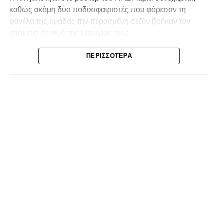
καθώς ακόμη δύο ποδοσφαιριστές που φόρεσαν τη
φανέλα της ομάδας την περασμένη σεζόν βρήκαν τον
επόμενο σταθμό της καριέρας τους.
Ο λόγος για τον Βασίλη Τρούμπουλο και τον Χρυσόστομο
ΠΕΡΙΣΣΌΤΕΡΑ
Στάγκο, οι οποίοι θα συνεχίσουν μαζί την ποδοσφαιρική
τους πορεία στον Σαρωνικό Αναβύσσου, με τον σύλλογο
να ανακοινώνει επίσημα την απόκτησή τους.
Ιδιαίτερο ενδιαφέρον παρουσιάζει η περίπτωση του
Βασίλη Τρούμπουλου, ο οποίος βρέθηκε στο στόχαστρο
αρκετών ομάδων το φετινό καλοκαίρι. Ανάμεσα στους
συλλόγους που ενδιαφέρθηκαν έντονα για την απόκτησή
του ήταν η Κόρινθος και ο Ιωνικός, με την ομάδα της
Κορίνθου να εμφανίζεται για μεγάλο χρονικό διάστημα ως
το φαβορί για την υπογραφή του. Ωστόσο, η εξέλιξη ήταν
διαφορετική, καθώς ο 23χρονος αμυντικός επέλεξε τελικά
τον Σαρωνικό Αναβύσσου, όπου θα συναντήσει ξανά τον
πρώην συμπαίκτη του στον ΠΑΣ Λαμία, Χρυσόστομο