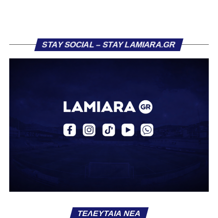
Στάγκο.
Η ανακοίνωση για τον Βασίλη Τρούμπουλο
STAY SOCIAL – STAY LAMIARA.GR
«Ο Α.Ο. Σαρωνικός Αναβύσσου ανακοινώνει την
απόκτηση του ποδοσφαιριστή Βασίλη Τρούμπουλου.
Ο Βασίλης, ο οποίος είναι 23 χρονών (γεννημένος το
2003), αγωνίζεται ως στόπερ και αμυντικός μέσος και την
περσινή σεζόν πραγματοποίησε γεμάτη χρονιά στη Γ’
Εθνική με τα χρώματα του ΠΑΣ Λαμία.
Στο παρελθόν αγωνίστηκε στην ΑΕΚ Β’, με την οποία
κατέγραψε 10 συμμετοχές στη Super League 2, καθώς
επίσης σε Εθνικό και Ζάκυνθο. Ξεκίνησε την καριέρα του
από τα τμήματα υποδομής του ΠΑΣ Λαμία, φτάνοντας
μέχρι την πρώτη ομάδα, με την οποία πραγματοποίησε
συμμετοχή στη Super League απέναντι στον Παναιτωλικό
στις 26 Σεπτεμβρίου 2021.
ΤΕΛΕΥΤΑΊΑ ΝΈΑ