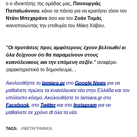
ο
ο ιδιοκτήτης της ομάδας μας,
Πανουργιάς
Παπαϊωάννου
, κάνει τα πάντα για να κρατήσει τόσο τον
Ντάνι Μπεχαράνο
όσο και τον
Ζοάν
Τομάς
ικανοποιώντας την επιθυμία του Μάκη Χάβου.
“Οι προτάσεις προς αμφότερους έχουν βελτιωθεί κι
όλα δείχνουν ότι θα παραμείνουν στους
κυανόλευκους και την επόμενη σεζόν.”
αναφέρει
χαρακτηριστικά το δημοσίευμα…
Ακολουθήστε το
lamiara.gr
στο
Google News
για να
μαθαίνετε πρώτοι τα κυανόλευκα νέα στην Ελλάδα και τον
υπόλοιπο κόσμο. Ακολουθήστε το lamiara.gr στο
Facebook
, στο
Twitter
και στο
Instagram
για να
μαθαίνετε σε χρόνο dt όλα τα νέα.
TAGS:
ΜΕΤΑΓΡΑΦΙΚΆ