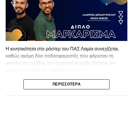
Η κινητικότητα στο ρόστερ του ΠΑΣ Λαμία συνεχίζεται,
καθώς ακόμη δύο ποδοσφαιριστές που φόρεσαν τη
φανέλα της ομάδας την περασμένη σεζόν βρήκαν τον
επόμενο σταθμό της καριέρας τους.
Ο λόγος για τον Βασίλη Τρούμπουλο και τον Χρυσόστομο
ΠΕΡΙΣΣΌΤΕΡΑ
Στάγκο, οι οποίοι θα συνεχίσουν μαζί την ποδοσφαιρική
τους πορεία στον Σαρωνικό Αναβύσσου, με τον σύλλογο
να ανακοινώνει επίσημα την απόκτησή τους.
Ιδιαίτερο ενδιαφέρον παρουσιάζει η περίπτωση του
Βασίλη Τρούμπουλου, ο οποίος βρέθηκε στο στόχαστρο
αρκετών ομάδων το φετινό καλοκαίρι. Ανάμεσα στους