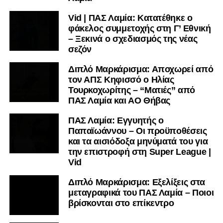
Vid | ΠΑΣ Λαμία: Κατατέθηκε ο
φάκελος συμμετοχής στη Γ’ Εθνική
– Ξεκινά ο σχεδιασμός της νέας
σεζόν
Διπλό Μαρκάρισμα: Αποχωρεί από
τον ΑΠΣ Κηφισσό ο Ηλίας
Τουρκοχωρίτης – “Ματιές” από
ΠΑΣ Λαμία και ΑΟ Θήβας
ΠΑΣ Λαμία: Εγγυητής ο
Παπαϊωάννου – Οι προϋποθέσεις
και τα αισιόδοξα μηνύματά του για
την επιστροφή στη Super League |
Vid
Διπλό Μαρκάρισμα: Εξελίξεις στα
μεταγραφικά του ΠΑΣ Λαμία – Ποιοι
βρίσκονται στο επίκεντρο