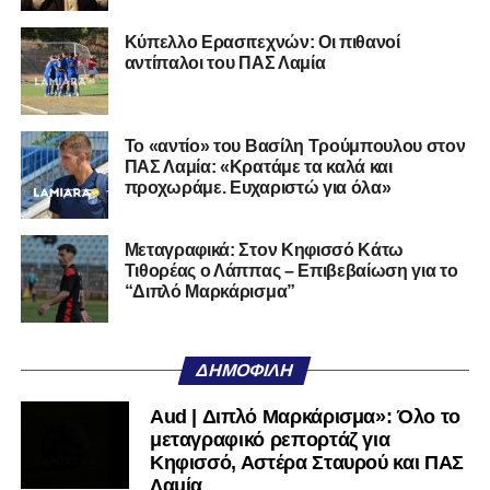
Ο 24χρονος τερματοφύλακας (γεννημένος στις
27/06/2002) προέρχεται επίσης από μία γεμάτη χρονιά
Κύπελλο Ερασιτεχνών: Οι πιθανοί
στη Γ’ Εθνική με τον ΠΑΣ Λαμία. Στο παρελθόν
αντίπαλοι του ΠΑΣ Λαμία
αγωνίστηκε στον Λεβαδειακό, ενώ πέρασε και από ομάδες
της Serie D στην Ιταλία, όπως οι Nocerina, S. Maria
Cilento και Castrovillari, έχοντας ξεκινήσει την
Το «αντίο» του Βασίλη Τρούμπουλου στον
ποδοσφαιρική του διαδρομή από τον Απόλλωνα Σμύρνης.
ΠΑΣ Λαμία: «Κρατάμε τα καλά και
προχωράμε. Ευχαριστώ για όλα»
Τον καλωσορίζουμε στην οικογένεια του Σαρωνικού και
του ευχόμαστε υγεία και επιτυχίες.»
Μεταγραφικά: Στον Κηφισσό Κάτω
Τιθορέας ο Λάππας – Επιβεβαίωση για το
Ακολουθήστε το
lamiara.gr
στο
Google News
για να
“Διπλό Μαρκάρισμα”
μαθαίνετε πρώτοι τα κυανόλευκα νέα στην Ελλάδα και τον
υπόλοιπο κόσμο. Ακολουθήστε το lamiara.gr στο
Facebook
, στο
Twitter
και στο
Instagram
για να
ΔΗΜΟΦΙΛΉ
μαθαίνετε σε χρόνο dt όλα τα νέα.
Aud | Διπλό Μαρκάρισμα»: Όλο το
μεταγραφικό ρεπορτάζ για
Κηφισσό, Αστέρα Σταυρού και ΠΑΣ
Λαμία