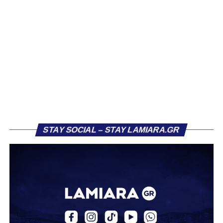
συλλόγους που ενδιαφέρθηκαν έντονα για την απόκτησή
του ήταν η Κόρινθος και ο Ιωνικός, με την ομάδα της
Κορίνθου να εμφανίζεται για μεγάλο χρονικό διάστημα ως
το φαβορί για την υπογραφή του. Ωστόσο, η εξέλιξη ήταν
διαφορετική, καθώς ο 23χρονος αμυντικός επέλεξε τελικά
τον Σαρωνικό Αναβύσσου, όπου θα συναντήσει ξανά τον
πρώην συμπαίκτη του στον ΠΑΣ Λαμία, Χρυσόστομο
Στάγκο.
Η ανακοίνωση για τον Βασίλη Τρούμπουλο
STAY SOCIAL – STAY LAMIARA.GR
«Ο Α.Ο. Σαρωνικός Αναβύσσου ανακοινώνει την
απόκτηση του ποδοσφαιριστή Βασίλη Τρούμπουλου.
Ο Βασίλης, ο οποίος είναι 23 χρονών (γεννημένος το
2003), αγωνίζεται ως στόπερ και αμυντικός μέσος και την
περσινή σεζόν πραγματοποίησε γεμάτη χρονιά στη Γ’
Εθνική με τα χρώματα του ΠΑΣ Λαμία.