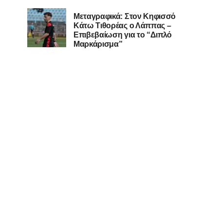
Μεταγραφικά: Στον Κηφισσό
Κάτω Τιθορέας ο Λάππας –
Επιβεβαίωση για το “Διπλό
Μαρκάρισμα”