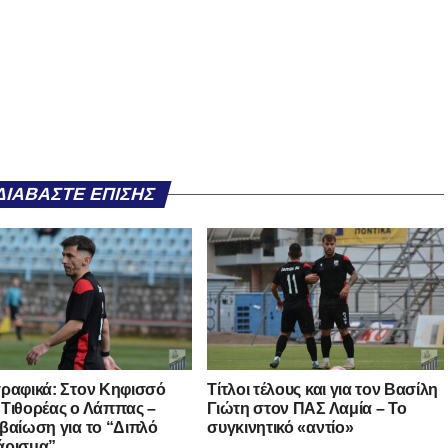
ΔΙΑΒΆΣΤΕ ΕΠΊΣΗΣ
ραφικά: Στον Κηφισσό
Τίτλοι τέλους και για τον Βασίλη
Τιθορέας ο Λάππας –
Γιώτη στον ΠΑΣ Λαμία – Το
βαίωση για το “Διπλό
συγκινητικό «αντίο»
άρισμα”