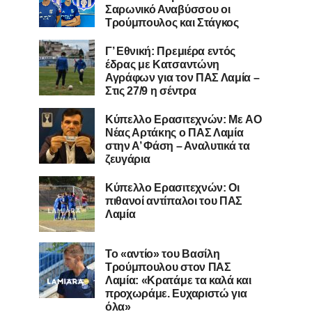
Σαρωνικό Αναβύσσου οι
Τρούμπουλος και Στάγκος
Γ’ Εθνική: Πρεμιέρα εντός
έδρας με Κατσαντώνη
Αγράφων για τον ΠΑΣ Λαμία –
Στις 27/9 η σέντρα
Kύπελλο Ερασιτεχνών: Με AO
Nέας Αρτάκης ο ΠΑΣ Λαμία
στην Α’ Φάση – Αναλυτικά τα
ζευγάρια
Κύπελλο Ερασιτεχνών: Οι
πιθανοί αντίπαλοι του ΠΑΣ
Λαμία
Το «αντίο» του Βασίλη
Τρούμπουλου στον ΠΑΣ
Λαμία: «Κρατάμε τα καλά και
προχωράμε. Ευχαριστώ για
όλα»