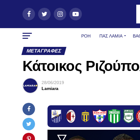
ΡΟΗ
ΠΑΣ ΛΑΜΊΑ
ΒΑ
ΜΕΤΑΓΡΑΦΈΣ
Κάτοικος Ριζούπο
28/06/2019
Lamiara