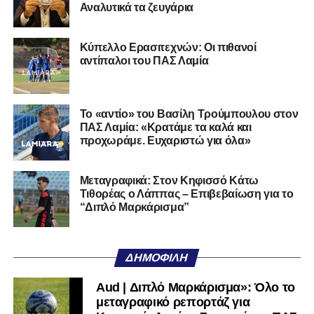
Αναλυτικά τα ζευγάρια
Ο 24χρονος τερματοφύλακας (γεννημένος στις
27/06/2002) προέρχεται επίσης από μία γεμάτη χρονιά
Κύπελλο Ερασιτεχνών: Οι πιθανοί
στη Γ’ Εθνική με τον ΠΑΣ Λαμία. Στο παρελθόν
αντίπαλοι του ΠΑΣ Λαμία
αγωνίστηκε στον Λεβαδειακό, ενώ πέρασε και από ομάδες
της Serie D στην Ιταλία, όπως οι Nocerina, S. Maria
Cilento και Castrovillari, έχοντας ξεκινήσει την
Το «αντίο» του Βασίλη Τρούμπουλου στον
ποδοσφαιρική του διαδρομή από τον Απόλλωνα Σμύρνης.
ΠΑΣ Λαμία: «Κρατάμε τα καλά και
προχωράμε. Ευχαριστώ για όλα»
Τον καλωσορίζουμε στην οικογένεια του Σαρωνικού και
του ευχόμαστε υγεία και επιτυχίες.»
Μεταγραφικά: Στον Κηφισσό Κάτω
Τιθορέας ο Λάππας – Επιβεβαίωση για το
Ακολουθήστε το
lamiara.gr
στο
Google News
για να
“Διπλό Μαρκάρισμα”
μαθαίνετε πρώτοι τα κυανόλευκα νέα στην Ελλάδα και τον
υπόλοιπο κόσμο. Ακολουθήστε το lamiara.gr στο
Facebook
, στο
Twitter
και στο
Instagram
για να
ΔΗΜΟΦΙΛΉ
μαθαίνετε σε χρόνο dt όλα τα νέα.
Aud | Διπλό Μαρκάρισμα»: Όλο το
μεταγραφικό ρεπορτάζ για