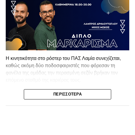
Η κινητικότητα στο ρόστερ του ΠΑΣ Λαμία συνεχίζεται,
καθώς ακόμη δύο ποδοσφαιριστές που φόρεσαν τη
φανέλα της ομάδας την περασμένη σεζόν βρήκαν τον
επόμενο σταθμό της καριέρας τους.
Ο λόγος για τον Βασίλη Τρούμπουλο και τον Χρυσόστομο
ΠΕΡΙΣΣΌΤΕΡΑ
Στάγκο, οι οποίοι θα συνεχίσουν μαζί την ποδοσφαιρική
τους πορεία στον Σαρωνικό Αναβύσσου, με τον σύλλογο
να ανακοινώνει επίσημα την απόκτησή τους.
Ιδιαίτερο ενδιαφέρον παρουσιάζει η περίπτωση του