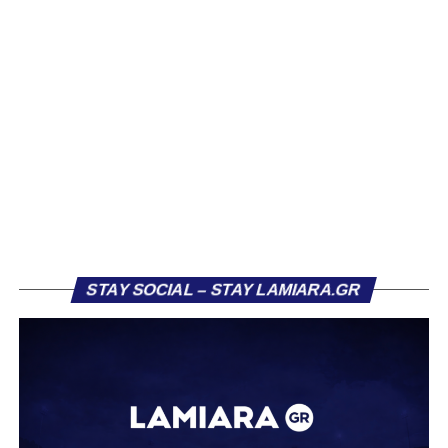
Βασίλη Τρούμπουλου, ο οποίος βρέθηκε στο στόχαστρο
αρκετών ομάδων το φετινό καλοκαίρι. Ανάμεσα στους
συλλόγους που ενδιαφέρθηκαν έντονα για την απόκτησή
του ήταν η Κόρινθος και ο Ιωνικός, με την ομάδα της
Κορίνθου να εμφανίζεται για μεγάλο χρονικό διάστημα ως
το φαβορί για την υπογραφή του. Ωστόσο, η εξέλιξη ήταν
διαφορετική, καθώς ο 23χρονος αμυντικός επέλεξε τελικά
τον Σαρωνικό Αναβύσσου, όπου θα συναντήσει ξανά τον
πρώην συμπαίκτη του στον ΠΑΣ Λαμία, Χρυσόστομο
Στάγκο.
Η ανακοίνωση για τον Βασίλη Τρούμπουλο
STAY SOCIAL – STAY LAMIARA.GR
«Ο Α.Ο. Σαρωνικός Αναβύσσου ανακοινώνει την
απόκτηση του ποδοσφαιριστή Βασίλη Τρούμπουλου.
Ο Βασίλης, ο οποίος είναι 23 χρονών (γεννημένος το
2003), αγωνίζεται ως στόπερ και αμυντικός μέσος και την
περσινή σεζόν πραγματοποίησε γεμάτη χρονιά στη Γ’
Εθνική με τα χρώματα του ΠΑΣ Λαμία.