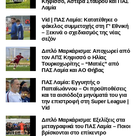
Κηφισσό, Αστέρα Σταυρού και ΠΑΣ
Λαμία
Vid | ΠΑΣ Λαμία: Κατατέθηκε ο
φάκελος συμμετοχής στη Γ’ Εθνική
– Ξεκινά ο σχεδιασμός της νέας
σεζόν
Διπλό Μαρκάρισμα: Αποχωρεί από
τον ΑΠΣ Κηφισσό ο Ηλίας
Τουρκοχωρίτης – “Ματιές” από
ΠΑΣ Λαμία και ΑΟ Θήβας
ΠΑΣ Λαμία: Εγγυητής ο
Παπαϊωάννου – Οι προϋποθέσεις
και τα αισιόδοξα μηνύματά του για
την επιστροφή στη Super League |
Vid
Διπλό Μαρκάρισμα: Εξελίξεις στα
μεταγραφικά του ΠΑΣ Λαμία – Ποιοι
βρίσκονται στο επίκεντρο