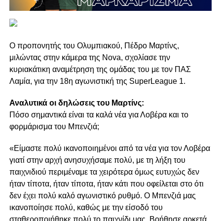
Ο προπονητής του Ολυμπιακού, Πέδρο Μαρτίνς,
μιλώντας στην κάμερα της Nova, σχολίασε την
κυριακάτικη αναμέτρηση της ομάδας του με τον ΠΑΣ
Λαμία, για την 18η αγωνιστική της SuperLeague 1.
Αναλυτικά οι δηλώσεις του Μαρτίνς:
Πόσο σημαντικά είναι τα καλά νέα για Λοβέρα και το
φορμάρισμα του Μπενζιά;
«Είμαστε πολύ ικανοποιημένοι από τα νέα για τον Λοβέρα
γιατί στην αρχή ανησυχήσαμε πολύ, με τη λήξη του
παιχνιδιού περιμέναμε τα χειρότερα όμως ευτυχώς δεν
ήταν τίποτα, ήταν τίποτα, ήταν κάτι που οφείλεται στο ότι
δεν έχει πολύ καλό αγωνιστικό ρυθμό. Ο Μπενζιά μας
ικανοποίησε πολύ, καθώς με την είσοδό του
σταθεροποιήθηκε πολύ το παιχνίδι μας. Βοήθησε αρκετά