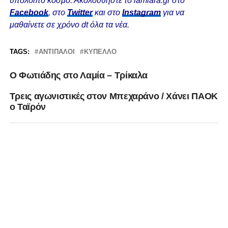
υπόλοιπο κόσμο. Ακολουθήστε το lamiara.gr στο
Facebook
, στο
Twitter
και στο
Instagram
για να
μαθαίνετε σε χρόνο dt όλα τα νέα.
TAGS:
ΑΝΤΊΠΑΛΟΙ
ΚΎΠΕΛΛΟ
Ο Φωτιάδης στο Λαμία – Τρίκαλα
Τρεις αγωνιστικές στον Μπεχαράνο / Χάνει ΠΑΟΚ
ο Ταϊρόν