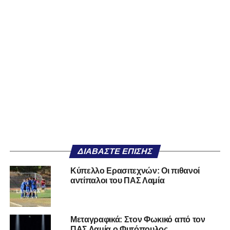
ΔΙΑΒΆΣΤΕ ΕΠΊΣΗΣ
Κύπελλο Ερασιτεχνών: Οι πιθανοί
αντίπαλοι του ΠΑΣ Λαμία
Μεταγραφικά: Στον Φωκικό από τον
ΠΑΣ Λαμία ο Φυτόπουλος