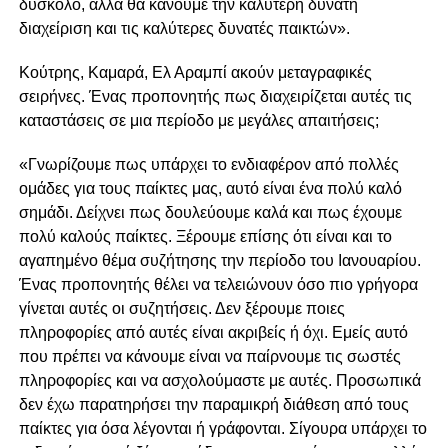
δύσκολο, αλλά θα κάνουμε την καλύτερη δυνατή
διαχείριση και τις καλύτερες δυνατές παικτών».
Κούτρης, Καμαρά, Ελ Αραμπί ακούν μεταγραφικές
σειρήνες. Ένας προπονητής πως διαχειρίζεται αυτές τις
καταστάσεις σε μια περίοδο με μεγάλες απαιτήσεις;
«Γνωρίζουμε πως υπάρχει το ενδιαφέρον από πολλές
ομάδες για τους παίκτες μας, αυτό είναι ένα πολύ καλό
σημάδι. Δείχνει πως δουλεύουμε καλά και πως έχουμε
πολύ καλούς παίκτες. Ξέρουμε επίσης ότι είναι και το
αγαπημένο θέμα συζήτησης την περίοδο του Ιανουαρίου.
Ένας προπονητής θέλει να τελειώνουν όσο πιο γρήγορα
γίνεται αυτές οι συζητήσεις. Δεν ξέρουμε ποιες
πληροφορίες από αυτές είναι ακριβείς ή όχι. Εμείς αυτό
που πρέπει να κάνουμε είναι να παίρνουμε τις σωστές
πληροφορίες και να ασχολούμαστε με αυτές. Προσωπικά
δεν έχω παρατηρήσει την παραμικρή διάθεση από τους
παίκτες για όσα λέγονται ή γράφονται. Σίγουρα υπάρχει το