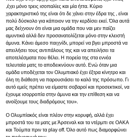
,έχει μόνο τρεις ισοπαλίες και μία ήττα. Κύριο
χαρακτηριστικό της είναι ότι δε χάνει στην έδρα της , είναι
πολύ δύσκολο για κάποιον να την κερδίσει εκεί. Όλα αυτά
μας δείχνουν ότι είναι μια ομάδα που ναι μεν παίζει
αμυντικά αλλά δεν προσανατολίζεται μόνο στην κλειστή
άμυνα. Κάνει άμεσο παιχνίδι, μπορεί να βγει μπροστά να
απειλήσει τους αντιπάλους της και να απειλήσει τα
αποτελέσματα που θέλει. Η πορεία της στα εννέα
τελευταία ματς το αποδεικνύουν αυτό. Ενώ όταν μια
ομάδα υποδέχεται τον Ολυμπιακό έχει έξτρα κίνητρο και
όλη τη διάθεση να παρουσιάσει το καλό της πρόσωπο. Γι
αυτό εμείς πρέπει να είμαστε σοβαροί και προσεκτικοί, να
έχουμε ισορροπία στην άμυνα και την επίθεση και να
ανοίξουμε τους διαδρόμους του».
Ο Ολυμπίακός είναι πλέον στην κορυφή, αλλά έχει
μπροστά του τα ματς με Άρσεναλ και τα ντέρμπι σε ΟΑΚΑ
και Τούμπα πριν τα play off. Όλο αυτό πως διαμορφώνει