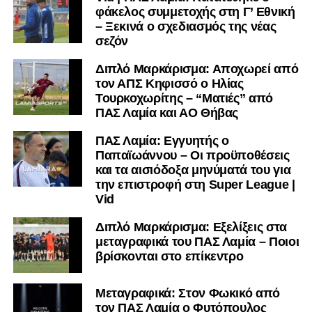
φάκελος συμμετοχής στη Γ’ Εθνική
– Ξεκινά ο σχεδιασμός της νέας
σεζόν
Διπλό Μαρκάρισμα: Αποχωρεί από
τον ΑΠΣ Κηφισσό ο Ηλίας
Τουρκοχωρίτης – “Ματιές” από
ΠΑΣ Λαμία και ΑΟ Θήβας
ΠΑΣ Λαμία: Εγγυητής ο
Παπαϊωάννου – Οι προϋποθέσεις
και τα αισιόδοξα μηνύματά του για
την επιστροφή στη Super League |
Vid
Διπλό Μαρκάρισμα: Εξελίξεις στα
μεταγραφικά του ΠΑΣ Λαμία – Ποιοι
βρίσκονται στο επίκεντρο
Μεταγραφικά: Στον Φωκικό από
τον ΠΑΣ Λαμία ο Φυτόπουλος