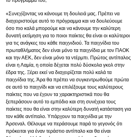
το πρόγραμμά του;
«Συνεχίζοντας να κάνουμε τη δουλειά μας. Πρέπει να
διαχειριστούμε αυτό το πρόγραμμα και να δουλεύουμε
όσο πιο καλά μπορούμε και να κάνουμε την καλύτερη
δυνατή εκτίμηση για το ποιοι παίκτες θα είναι οι καλύτεροι
για τις ανάγκες του κάθε παιχνιδιού. Τα παιχνίδια του
πρωταθλήματος δεν είναι μόνο τα παιχνίδια με τον ΠΑΟΚ
και την ΑΕΚ, δεν είναι μόνο τα ντέρμπι. Πρώτος αντίπαλος
είναι η Λαμία, η οποία δέχεται πολύ δύσκολα γκολ στην
έδρα της. Ξέρει εκεί να διαχειρίζεται πολύ καλά τα
παιχνίδια της. Άρα θα πρέπει να συγκεντρωθούμε πρώτα
σε αυτό το παιχνίδι και να επιλέξουμε τους καλύτερους
παίκτες που να έχουν τα χαρακτηριστικά που θα
ξεπεράσουν αυτό το εμπόδιο και στη συνέχεια τους
παίκτες που θα είναι στην καλύτερη δυνατή κατάσταση για
τον κάθε αντίπαλο. Υπάρχουν τα παιχνίδια με την
Άρσεναλ. Θέλουμε να περάσουμε παρά το γεγονός ότι
πρόκειται για έναν τεράστιο αντίπαλο και θα είναι