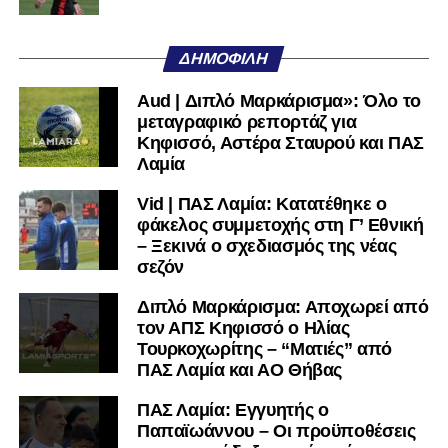
Όταν αποφασίσει να συνειδητοποιήσει ότι είναι
μεγάλη, τότε η Γ’ Εθνική θα μοιάζει από μόνη της
ΔΗΜΟΦΙΛΉ
πολύ μικρή.
Aud | Διπλό Μαρκάρισμα»: Όλο το
Ακολουθήστε το
lamiara.gr
στο
Google News
για να
μεταγραφικό ρεπορτάζ για
μαθαίνετε πρώτοι τα κυανόλευκα νέα στην Ελλάδα και τον
Κηφισσό, Αστέρα Σταυρού και ΠΑΣ
υπόλοιπο κόσμο. Ακολουθήστε το lamiara.gr στο
Λαμία
Facebook
, στο
Twitter
και στο
Instagram
για να
Vid | ΠΑΣ Λαμία: Κατατέθηκε ο
μαθαίνετε σε χρόνο dt όλα τα νέα.
φάκελος συμμετοχής στη Γ’ Εθνική
– Ξεκινά ο σχεδιασμός της νέας
σεζόν
Διπλό Μαρκάρισμα: Αποχωρεί από
τον ΑΠΣ Κηφισσό ο Ηλίας
Τουρκοχωρίτης – “Ματιές” από
ΠΑΣ Λαμία και ΑΟ Θήβας
ΠΑΣ Λαμία: Εγγυητής ο
Παπαϊωάννου – Οι προϋποθέσεις