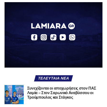
Η δυναμική που χτίστηκε με κόπο, με χρήματα, με
δουλειά, με ατέλειωτες ώρες ανθρώπων που δεν
φαίνονται βρίσκεται σήμερα διάτρητη. Σαν ένα σακάκι
καλό που κάποτε φόρεσες σε επίσημες περιστάσεις τώρα
το κρατάς στη ντουλάπα, τσαλακωμένο, χωρίς να ξέρεις
αν πρέπει να το φορέσεις ξανά ή να το χαρίσεις. Η Λαμία
δείχνει να μην ξέρει τι θέλει να είναι. Και αυτό είναι πάντα
χειρότερο από το να ξέρεις ότι είσαι μικρός.
Το πιο ανησυχητικό δεν είναι η κατηγορία, είναι ότι
φίλαθλοι και περίγυρος, αντί για παράγοντες
σταθερότητας, γίνονται πολλαπλασιαστές αμφιβολίας.
ΤΕΛΕΥΤΑΊΑ ΝΈΑ
Ασχολούνται περισσότερο με τις «χάρες» των άλλων
παρά με τις δικές τους αδυναμίες. Σαν να ψάχνεις
Συνεχίζονται οι αποχωρήσεις στον ΠΑΣ
στον διπλανό το γιατί δεν βρέχει, ενώ κρατάς
Λαμία – Στον Σαρωνικό Αναβύσσου οι
ομπρέλα μέσα στο σαλόνι.
Τρούμπουλος και Στάγκος
Μια
ομάδα
με
brand
, με
ιστορική διαδρομή
, με