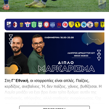
Στη
Γ’ Εθνική
, οι ισορροπίες είναι απλές. Παίζεις,
κερδίζεις, ανεβαίνεις. Ή, δεν παίζεις, χάνεις, βυθίζεσαι. Η
Λαμία
μοιάζει να έχει βρει έναν τρίτο δρόμο: αυτόν της
σταδιακής, αθόρυβης, αλλά σταθερής συρρίκνωσης. Όχι
αγωνιστικής. Αυτή δεν φαίνεται να υπάρχει με τα δεδομένα