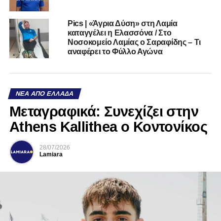
Pics | «Άγρια Δύση» στη Λαμία
καταγγέλει η Ελασσόνα / Στο
Νοσοκομείο Λαμίας ο Σαραφίδης – Τι
αναφέρει το Φύλλο Αγώνα
ΝΈΑ ΑΠΌ ΕΛΛΆΔΑ
Mεταγραφικά: Συνεχίζει στην
Athens Kallithea ο Κοντονίκος
28/07/2026
Lamiara