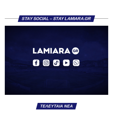
επίδοση που του χάρισε τη μεταγραφή του στην ΑΕΚ τον
Ιούλιο 2024.
STAY SOCIAL – STAY LAMIARA.GR
Στην πρώτη του σεζόν στην ΑΕΚ, σημείωσε τρία γκολ
και μοίρασε δύο ασίστ σε 12 συμμετοχές με την ΑΕΚ Β.
Την περασμένη αγωνιστική περίοδο αγωνίστηκε ως
δανεικός στον ΠΑΣ Γιάννινα, όπου απέκτησε πολύτιμες
εμπειρίες, καταγράφοντας δύο γκολ και δύο ασίστ σε
20 αγώνες. Σε διεθνές επίπεδο, ο Κοντονίκος φόρεσε τη
φανέλα της Εθνικής Ελλάδας Κ19, μετρώντας 10
συμμετοχές και δύο γκολ.
Καλωσήρθες, Βασίλη».
Ακολουθήστε το
lamiara.gr
στο
Google News
για να
μαθαίνετε πρώτοι τα κυανόλευκα νέα στην Ελλάδα και τον
υπόλοιπο κόσμο. Ακολουθήστε το lamiara.gr στο
Facebook
, στο
Twitter
και στο
Instagram
για να
ΤΕΛΕΥΤΑΊΑ ΝΈΑ
μαθαίνετε σε χρόνο dt όλα τα νέα.