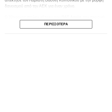
απέκτησε τον Λαμιώτη Βασίλη Κοντονίκου με την μορφή
δανεισμού από την ΑΕΚ για έναν χρόνο.
Ο 20χρονος πρώην εξτρεμ του
ΠΑΣ Λαμία,
την περσινή
σεζόν στην Superbet League 2 είχε απολογισμό 20
ΠΕΡΙΣΣΌΤΕΡΑ
συμμετοχές, δύο γκολ και ισάριθμες ασίστ με τον ΠΑΣ
Γιάννινα. Στο παρελθόν έχει αγωνιστεί σε Λαμία (10
συμμετοχές, ένα γκολ) και ΑΕΚ Β (12 συμμετοχές, τρία
γκολ και δύο ασίστ).
Η ανακοίνωση της ΠΑΕ:
«Η Athens Kallithea FC ανακοινώνει την απόκτηση του
εξτρέμ Βασίλη Κοντονίκου, 20 ετών, με τη μορφή
δανεισμού από την ΑΕΚ.
Γεννημένος στη Λαμία, ο Κοντονίκος αναδείχθηκε από την
ακαδημία του ΠΑΣ Λαμία και πραγματοποίησε το
ντεμπούτο του με την πρώτη ομάδα τη σεζόν 2023/24.
Στους τελευταίους τρεις μήνες της αγωνιστικής περιόδου
κατέγραψε οκτώ συμμετοχές, πετυχαίνοντας ένα γκολ,