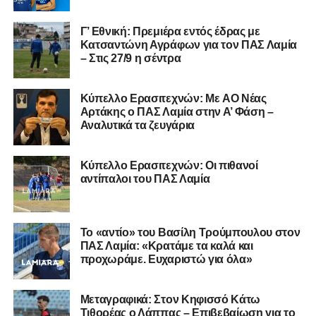
Γ’ Εθνική: Πρεμιέρα εντός έδρας με
Κατσαντώνη Αγράφων για τον ΠΑΣ Λαμία
– Στις 27/9 η σέντρα
Η ανακοίνωση για τον Χρυσόστομο Στάγκο
«Ο Α.Ο. Σαρωνικός Αναβύσσου ανακοινώνει την
Kύπελλο Ερασιτεχνών: Με AO Nέας
απόκτηση του τερματοφύλακα Χρυσόστομου Στάγκου.
Αρτάκης ο ΠΑΣ Λαμία στην Α’ Φάση –
Αναλυτικά τα ζευγάρια
Ο 24χρονος τερματοφύλακας (γεννημένος στις
27/06/2002) προέρχεται επίσης από μία γεμάτη χρονιά
Κύπελλο Ερασιτεχνών: Οι πιθανοί
στη Γ’ Εθνική με τον ΠΑΣ Λαμία. Στο παρελθόν
αντίπαλοι του ΠΑΣ Λαμία
αγωνίστηκε στον Λεβαδειακό, ενώ πέρασε και από ομάδες
της Serie D στην Ιταλία, όπως οι Nocerina, S. Maria
Cilento και Castrovillari, έχοντας ξεκινήσει την
Το «αντίο» του Βασίλη Τρούμπουλου στον
ποδοσφαιρική του διαδρομή από τον Απόλλωνα Σμύρνης.
ΠΑΣ Λαμία: «Κρατάμε τα καλά και
προχωράμε. Ευχαριστώ για όλα»
Τον καλωσορίζουμε στην οικογένεια του Σαρωνικού και
του ευχόμαστε υγεία και επιτυχίες.»
Μεταγραφικά: Στον Κηφισσό Κάτω
Τιθορέας ο Λάππας – Επιβεβαίωση για το