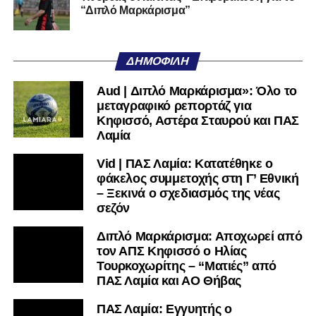
Ακολουθήστε το
lamiara.gr
στο
Google News
για να
“Διπλό Μαρκάρισμα”
μαθαίνετε πρώτοι τα κυανόλευκα νέα στην Ελλάδα και τον
υπόλοιπο κόσμο. Ακολουθήστε το lamiara.gr στο
Facebook
, στο
Twitter
και στο
Instagram
για να
ΔΗΜΟΦΙΛΉ
μαθαίνετε σε χρόνο dt όλα τα νέα.
Aud | Διπλό Μαρκάρισμα»: Όλο το
μεταγραφικό ρεπορτάζ για
Κηφισσό, Αστέρα Σταυρού και ΠΑΣ
Λαμία
Vid | ΠΑΣ Λαμία: Κατατέθηκε ο
φάκελος συμμετοχής στη Γ’ Εθνική
– Ξεκινά ο σχεδιασμός της νέας
σεζόν
Διπλό Μαρκάρισμα: Αποχωρεί από
τον ΑΠΣ Κηφισσό ο Ηλίας
Τουρκοχωρίτης – “Ματιές” από
ΠΑΣ Λαμία και ΑΟ Θήβας
ΠΑΣ Λαμία: Εγγυητής ο