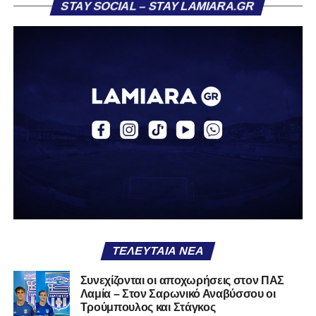
STAY SOCIAL – STAY LAMIARA.GR
«Ο Α.Ο. Σαρωνικός Αναβύσσου ανακοινώνει την
απόκτηση του ποδοσφαιριστή Βασίλη Τρούμπουλου.
Ο Βασίλης, ο οποίος είναι 23 χρονών (γεννημένος το
2003), αγωνίζεται ως στόπερ και αμυντικός μέσος και την
περσινή σεζόν πραγματοποίησε γεμάτη χρονιά στη Γ’
Εθνική με τα χρώματα του ΠΑΣ Λαμία.
Στο παρελθόν αγωνίστηκε στην ΑΕΚ Β’, με την οποία
κατέγραψε 10 συμμετοχές στη Super League 2, καθώς
επίσης σε Εθνικό και Ζάκυνθο. Ξεκίνησε την καριέρα του
από τα τμήματα υποδομής του ΠΑΣ Λαμία, φτάνοντας
μέχρι την πρώτη ομάδα, με την οποία πραγματοποίησε
συμμετοχή στη Super League απέναντι στον Παναιτωλικό
στις 26 Σεπτεμβρίου 2021.
ΤΕΛΕΥΤΑΊΑ ΝΈΑ
Καλωσορίζουμε τον Βασίλη στην οικογένεια του
Συνεχίζονται οι αποχωρήσεις στον ΠΑΣ
Λαμία – Στον Σαρωνικό Αναβύσσου οι
Σαρωνικού και του ευχόμαστε υγεία και πολλές
Τρούμπουλος και Στάγκος
επιτυχίες.»