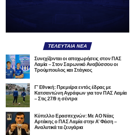
δείχνει να μην ξέρει τι θέλει να είναι. Και αυτό είναι πάντα
χειρότερο από το να ξέρεις ότι είσαι μικρός.
Το πιο ανησυχητικό δεν είναι η κατηγορία, είναι ότι
φίλαθλοι και περίγυρος, αντί για παράγοντες
σταθερότητας, γίνονται πολλαπλασιαστές αμφιβολίας.
ΤΕΛΕΥΤΑΊΑ ΝΈΑ
Ασχολούνται περισσότερο με τις «χάρες» των άλλων
παρά με τις δικές τους αδυναμίες. Σαν να ψάχνεις
Συνεχίζονται οι αποχωρήσεις στον ΠΑΣ
στον διπλανό το γιατί δεν βρέχει, ενώ κρατάς
Λαμία – Στον Σαρωνικό Αναβύσσου οι
ομπρέλα μέσα στο σαλόνι.
Τρούμπουλος και Στάγκος
Μια
ομάδα
με
brand
, με
ιστορική διαδρομή
, με
Γ’ Εθνική: Πρεμιέρα εντός έδρας με
εμπειρία
ανώτερων επιπέδων,
δεν μπορεί να εκπέμπει
Κατσαντώνη Αγράφων για τον ΠΑΣ Λαμία
εικόνα ομάδας-θύματος.
Δεν γίνεται να μιλά για «κέντρα
– Στις 27/9 η σέντρα
αποφάσεων» και «επιρροές» και «αδικίες».
Αυτά είναι
ομολογίες μειονεξίας. Και οι μεγάλες ομάδες δεν
Kύπελλο Ερασιτεχνών: Με AO Nέας
ομολογούν μειονεξία. Τη διορθώνουν.
Βέβαια αυτό
Αρτάκης ο ΠΑΣ Λαμία στην Α’ Φάση –
απαιτεί και ισχυρό διοικητικό αποτύπωμα. Κάτι που σε
Αναλυτικά τα ζευγάρια
αυτή την έκδοση του ΠΑΣ Λαμία, με όσα προηγήθηκαν το