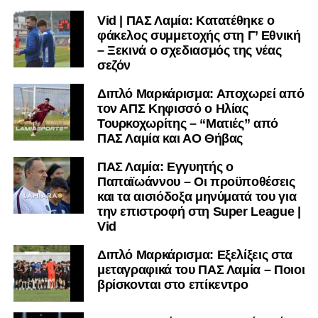
Facebook
, στο
Twitter
και στο
Instagram
για να
Vid | ΠΑΣ Λαμία: Κατατέθηκε ο
μαθαίνετε σε χρόνο dt όλα τα νέα.
φάκελος συμμετοχής στη Γ’ Εθνική
– Ξεκινά ο σχεδιασμός της νέας
σεζόν
Διπλό Μαρκάρισμα: Αποχωρεί από
τον ΑΠΣ Κηφισσό ο Ηλίας
Τουρκοχωρίτης – “Ματιές” από
ΠΑΣ Λαμία και ΑΟ Θήβας
ΠΑΣ Λαμία: Εγγυητής ο
Παπαϊωάννου – Οι προϋποθέσεις
και τα αισιόδοξα μηνύματά του για
την επιστροφή στη Super League |
Vid
Διπλό Μαρκάρισμα: Εξελίξεις στα
μεταγραφικά του ΠΑΣ Λαμία – Ποιοι
βρίσκονται στο επίκεντρο