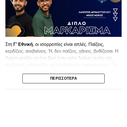
Στη
Γ’ Εθνική
, οι ισορροπίες είναι απλές. Παίζεις,
κερδίζεις, ανεβαίνεις. Ή, δεν παίζεις, χάνεις, βυθίζεσαι. Η
Λαμία
μοιάζει να έχει βρει έναν τρίτο δρόμο: αυτόν της
σταδιακής, αθόρυβης, αλλά σταθερής συρρίκνωσης. Όχι
αγωνιστικής. Αυτή δεν φαίνεται να υπάρχει με τα δεδομένα
της κατηγορίας. Της συρρίκνωσης της ίδιας της
ΠΕΡΙΣΣΌΤΕΡΑ
υπόστασής της.
Γράφει ο Νίκος Μώκος
Για μια ομάδα που πέρασε μια σχεδόν δεκαετία στα
σαλόνια της
Super League 1
, που έφτιαξε όνομα και
αναγνωρισιμότητα, δεν μπορεί η κουβέντα της πόλης να